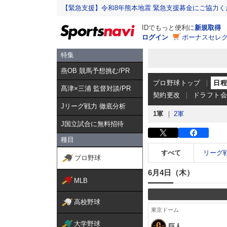
【緊急支援】令和8年熊本地震 緊急支援募金にご協力く
IDでもっと便利に
新規取得
ログイン
ボーナスセレク
特集
燕OB 競馬予想挑む/PR
プロ野球トップ
日
髙津×三浦 監督対談/PR
契約更改
ドラフト
Jリーグ戦力 徹底分析
1軍
2軍
J国立試合に無料招待
種目
すべて
リーグ
プロ野球
6月4日（木）
MLB
高校野球
東京ドーム
大学野球
巨人