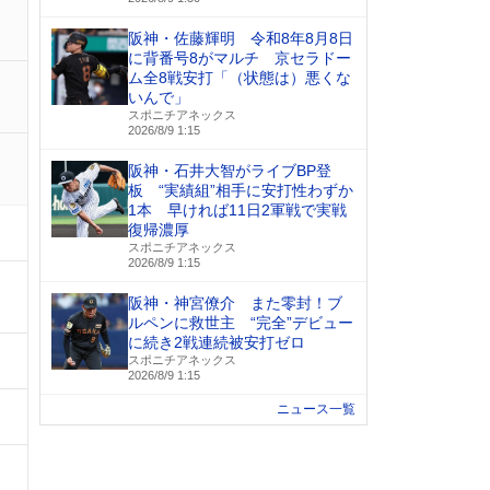
阪神・佐藤輝明 令和8年8月8日
に背番号8がマルチ 京セラドー
ム全8戦安打「（状態は）悪くな
いんで」
スポニチアネックス
2026/8/9 1:15
阪神・石井大智がライブBP登
板 “実績組”相手に安打性わずか
1本 早ければ11日2軍戦で実戦
復帰濃厚
スポニチアネックス
2026/8/9 1:15
阪神・神宮僚介 また零封！ブ
ルペンに救世主 “完全”デビュー
に続き2戦連続被安打ゼロ
スポニチアネックス
2026/8/9 1:15
ニュース一覧