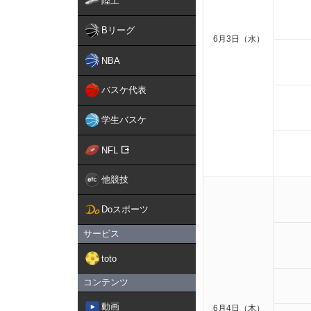
陸上
Bリーグ
6月3日（水）
NBA
バスケ代表
学生バスケ
NFL
他競技
Doスポーツ
サービス
toto
コンテンツ
動画
6月4日（木）