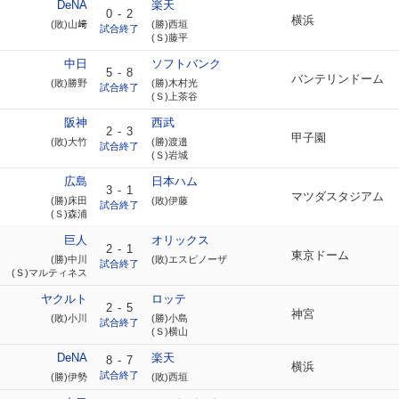
DeNA
楽天
0
-
2
横浜
(敗)山﨑
(勝)西垣
試合終了
(Ｓ)藤平
中日
ソフトバンク
5
-
8
バンテリンドーム
(敗)勝野
(勝)木村光
試合終了
(Ｓ)上茶谷
阪神
西武
2
-
3
甲子園
(敗)大竹
(勝)渡邉
試合終了
(Ｓ)岩城
広島
日本ハム
3
-
1
マツダスタジアム
(勝)床田
(敗)伊藤
試合終了
(Ｓ)森浦
巨人
オリックス
2
-
1
東京ドーム
(勝)中川
(敗)エスピノーザ
試合終了
(Ｓ)マルティネス
ヤクルト
ロッテ
2
-
5
神宮
(敗)小川
(勝)小島
試合終了
(Ｓ)横山
DeNA
楽天
8
-
7
横浜
試合終了
(勝)伊勢
(敗)西垣