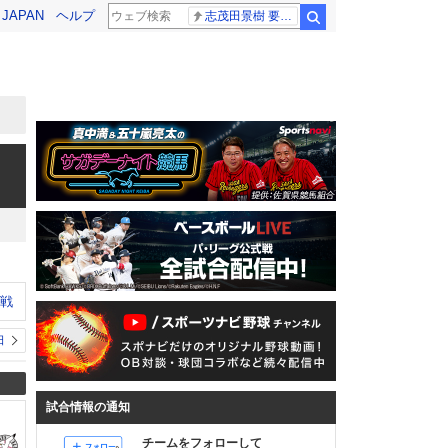
! JAPAN
ヘルプ
志茂田景樹 要介護5
検索
ン戦
日
試合情報の通知
チームをフォローして
