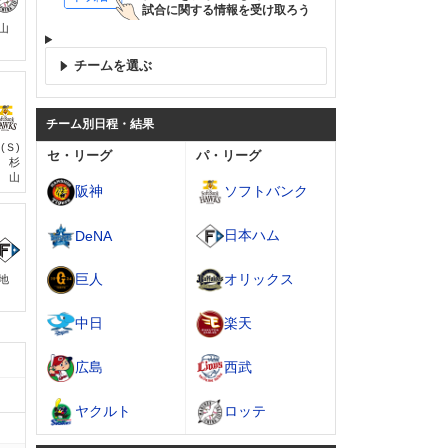
試合に関する情報を受け取ろう
横山
チームを選ぶ
チーム別日程・結果
(Ｓ)
セ・リーグ
パ・リーグ
杉
山
阪神
ソフトバンク
日本ハム
DeNA
巨人
オリックス
菊地
中日
楽天
広島
西武
ヤクルト
ロッテ