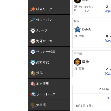
2
(勝)中
(Ｓ)マルテ
独立リーグ
川
ィネス
試合
侍ジャパン
横浜
DeNA
Jリーグ
8
(勝)伊勢
海外サッカー
試合
サッカー代表
甲子園
阪神
高校年代
2
(敗)西勇
競馬
試合
地方競馬
2026年
ボートレース
＜
大相撲
6月1日（月）