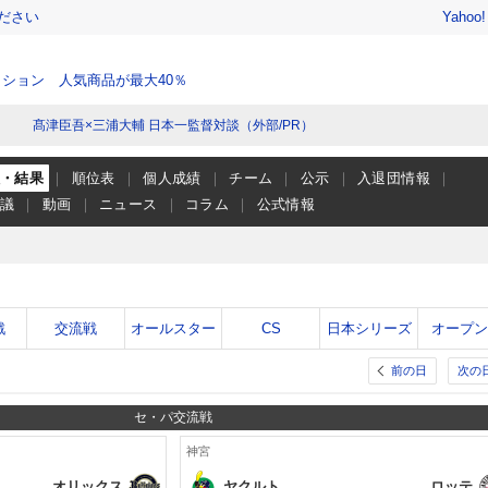
ださい
Yahoo
ション 人気商品が最大40％
髙津臣吾×三浦大輔 日本一監督対談（外部/PR）
程・結果
順位表
個人成績
チーム
公示
入退団情報
会議
動画
ニュース
コラム
公式情報
戦
交流戦
オールスター
CS
日本シリーズ
オープ
前の日
次の
セ・パ交流戦
神宮
オリックス
ヤクルト
ロッテ