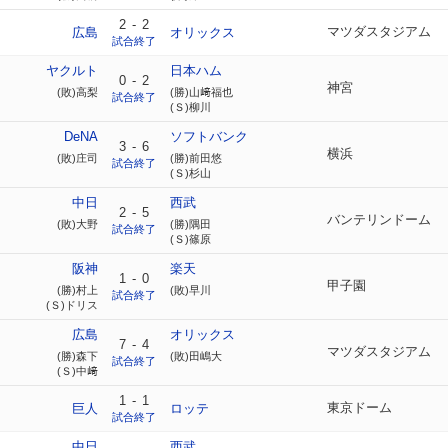
2
-
2
マツダスタジアム
広島
オリックス
試合終了
ヤクルト
日本ハム
0
-
2
神宮
(敗)高梨
(勝)山﨑福也
試合終了
(Ｓ)柳川
DeNA
ソフトバンク
3
-
6
横浜
(敗)庄司
(勝)前田悠
試合終了
(Ｓ)杉山
中日
西武
2
-
5
バンテリンドーム
(敗)大野
(勝)隅田
試合終了
(Ｓ)篠原
阪神
楽天
1
-
0
甲子園
(勝)村上
(敗)早川
試合終了
(Ｓ)ドリス
広島
オリックス
7
-
4
マツダスタジアム
(勝)森下
(敗)田嶋大
試合終了
(Ｓ)中﨑
1
-
1
東京ドーム
巨人
ロッテ
試合終了
中日
西武