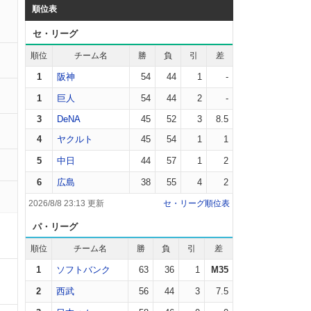
順位表
セ・リーグ
順位
チーム名
勝
負
引
差
1
阪神
54
44
1
-
1
巨人
54
44
2
-
3
DeNA
45
52
3
8.5
4
ヤクルト
45
54
1
1
5
中日
44
57
1
2
6
広島
38
55
4
2
2026/8/8 23:13 更新
セ・リーグ順位表
パ・リーグ
順位
チーム名
勝
負
引
差
1
ソフトバンク
63
36
1
M35
2
西武
56
44
3
7.5