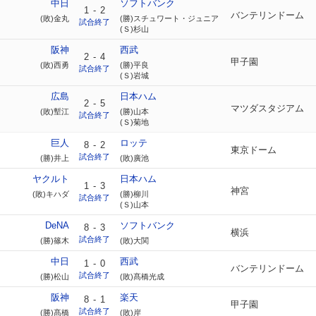
中日
ソフトバンク
1
-
2
バンテリンドーム
(敗)金丸
(勝)スチュワート・ジュニア
試合終了
(Ｓ)杉山
阪神
西武
2
-
4
甲子園
(敗)西勇
(勝)平良
試合終了
(Ｓ)岩城
広島
日本ハム
2
-
5
マツダスタジアム
(敗)塹江
(勝)山本
試合終了
(Ｓ)菊地
巨人
ロッテ
8
-
2
東京ドーム
試合終了
(勝)井上
(敗)廣池
ヤクルト
日本ハム
1
-
3
神宮
(敗)キハダ
(勝)柳川
試合終了
(Ｓ)山本
DeNA
ソフトバンク
8
-
3
横浜
試合終了
(勝)篠木
(敗)大関
中日
西武
1
-
0
バンテリンドーム
試合終了
(勝)松山
(敗)髙橋光成
阪神
楽天
8
-
1
甲子園
試合終了
(勝)髙橋
(敗)岸