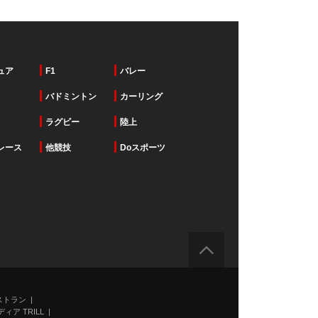
ュア
F1
バレー
バドミントン
カーリング
ラグビー
陸上
レース
他競技
Doスポーツ
ストラン
ィア TRILL