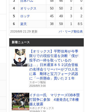
3
日本ハム
58
46
0
0
4
オリックス
50
50
2
6
5
ロッテ
45
49
3
2
6
楽天
38
59
1
8.5
2026/8/8 21:29 更新
パ・リーグ順位表
新着ニュース
【オリックス】平野佳寿が今季
限りでの現役引退を決断「僕が
投手の一枠を取っているの
は…」日米通算８５２試合登板
の名球会リリーバーがプロ人生
に幕 剛球と宝刀フォーク武器
に「一所懸命」貫いた２１年
スポーツ報知
2026/8/9 3:00
イチロー氏 マリナーズOB本塁
打競争に参加 4連発含む7本柵
越え披露
スポニチアネックス
2026/8/9 1:30