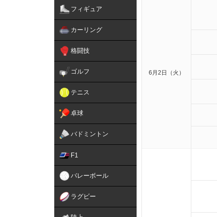
フィギュア
カーリング
格闘技
ゴルフ
6月2日（火）
テニス
卓球
バドミントン
F1
バレーボール
ラグビー