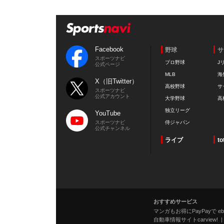
Facebook
野球
サ
スポーツナビ
プロ野球
J
公式ページ
MLB
海
X（旧Twitter）
高校野球
サ
スポーツナビ
公式アカウント
大学野球
高
独立リーグ
YouTube
スポーツナビ
侍ジャパン
公式チャンネル
ライブ
to
おすすめサービス
マンガもお得にPayPayで eboo
自動車情報サイトcarview!