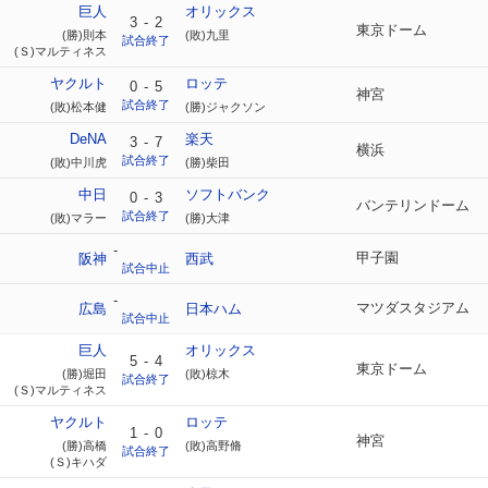
巨人
オリックス
3
-
2
東京ドーム
(勝)則本
(敗)九里
試合終了
(Ｓ)マルティネス
ヤクルト
ロッテ
0
-
5
神宮
試合終了
(敗)松本健
(勝)ジャクソン
DeNA
楽天
3
-
7
横浜
試合終了
(敗)中川虎
(勝)柴田
中日
ソフトバンク
0
-
3
バンテリンドーム
試合終了
(敗)マラー
(勝)大津
-
甲子園
阪神
西武
試合中止
-
マツダスタジアム
広島
日本ハム
試合中止
巨人
オリックス
5
-
4
東京ドーム
(勝)堀田
(敗)椋木
試合終了
(Ｓ)マルティネス
ヤクルト
ロッテ
1
-
0
神宮
(勝)高橋
(敗)高野脩
試合終了
(Ｓ)キハダ