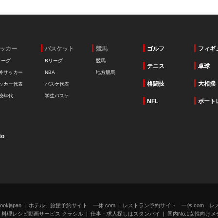
ッカー
バスケット
競馬
ゴルフ
フィギ
リーグ
Bリーグ
競馬
テニス
卓球
外サッカー
NBA
地方競馬
格闘技
大相撲
ッカー代表
バスケ代表
校年代
学生バスケ
NFL
ボート
to
kjapan
ホテル、旅館予約サイト 一休.com
レストラン予約サイト 一休.com レ
料理レシピ動画サービス クラシル
仕事・求人探しはスタンバイ
国内No.1女性向けメデ