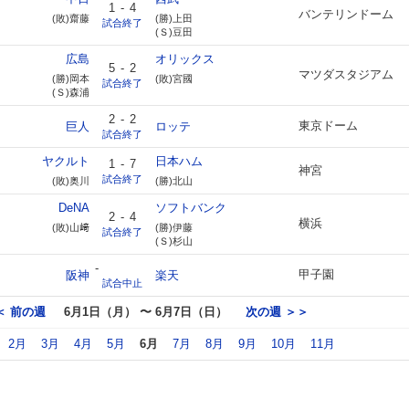
1
-
4
バンテリンドーム
(敗)齋藤
(勝)上田
試合終了
(Ｓ)豆田
広島
オリックス
5
-
2
マツダスタジアム
(勝)岡本
(敗)宮國
試合終了
(Ｓ)森浦
2
-
2
東京ドーム
巨人
ロッテ
試合終了
ヤクルト
日本ハム
1
-
7
神宮
試合終了
(敗)奥川
(勝)北山
DeNA
ソフトバンク
2
-
4
横浜
(敗)山﨑
(勝)伊藤
試合終了
(Ｓ)杉山
-
甲子園
阪神
楽天
試合中止
＜ 前の週
6月1日（月） 〜 6月7日（日）
次の週 ＞＞
2月
3月
4月
5月
6月
7月
8月
9月
10月
11月