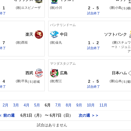
-
1
2
-
5
(敗)エスピノーザ
(敗)小川
(勝)小島
(Ｓ)
終了
試合終了
バンテリンドーム
楽天
中日
ソフトバンク
-
7
1
-
2
(敗)西垣
(敗)金丸
(勝)スチュワ
ート・ジュニ
終了
試合終了
ア
マツダスタジアム
西武
広島
日本ハム
-
4
2
-
5
(勝)平良
(敗)塹江
(勝)山本
(Ｓ)岩城
(Ｓ)
終了
試合終了
2月
3月
4月
5月
6月
7月
8月
9月
10月
11月
＜ 前の週
6月1日（月） 〜 6月7日（日）
次の週 ＞＞
試合はありません