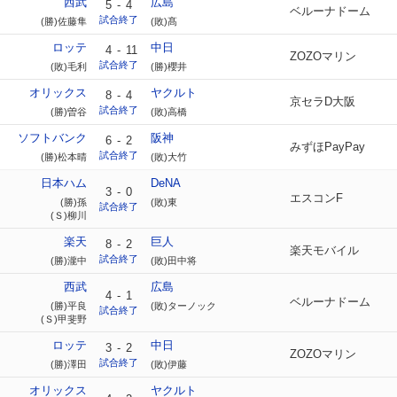
西武
広島
5
-
4
ベルーナドーム
試合終了
(勝)佐藤隼
(敗)髙
ロッテ
中日
4
-
11
ZOZOマリン
試合終了
(敗)毛利
(勝)櫻井
オリックス
ヤクルト
8
-
4
京セラD大阪
試合終了
(勝)曽谷
(敗)高橋
ソフトバンク
阪神
6
-
2
みずほPayPay
試合終了
(勝)松本晴
(敗)大竹
日本ハム
DeNA
3
-
0
エスコンF
(勝)孫
(敗)東
試合終了
(Ｓ)柳川
楽天
巨人
8
-
2
楽天モバイル
試合終了
(勝)瀧中
(敗)田中将
西武
広島
4
-
1
ベルーナドーム
(勝)平良
(敗)ターノック
試合終了
(Ｓ)甲斐野
ロッテ
中日
3
-
2
ZOZOマリン
試合終了
(勝)澤田
(敗)伊藤
オリックス
ヤクルト