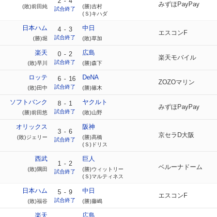
2
-
4
みずほPayPay
(敗)前田純
(勝)吉村
試合終了
(Ｓ)キハダ
日本ハム
中日
4
-
3
エスコンF
試合終了
(勝)堀
(敗)草加
楽天
広島
0
-
2
楽天モバイル
試合終了
(敗)早川
(勝)森下
ロッテ
DeNA
6
-
16
ZOZOマリン
試合終了
(敗)田中
(勝)篠木
ソフトバンク
ヤクルト
8
-
1
みずほPayPay
試合終了
(勝)前田悠
(敗)山野
オリックス
阪神
3
-
6
京セラD大阪
(敗)ジェリー
(勝)髙橋
試合終了
(Ｓ)ドリス
西武
巨人
1
-
2
ベルーナドーム
(敗)隅田
(勝)ウィットリー
試合終了
(Ｓ)マルティネス
日本ハム
中日
5
-
9
エスコンF
試合終了
(敗)福谷
(勝)藤嶋
楽天
広島