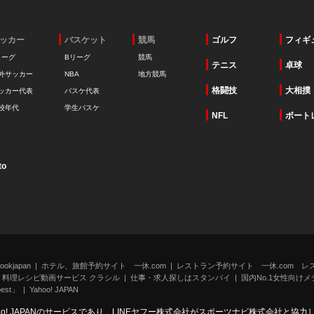
ッカー
バスケット
競馬
ゴルフ
フィギ
リーグ
Bリーグ
競馬
テニス
卓球
外サッカー
NBA
地方競馬
格闘技
大相撲
ッカー代表
バスケ代表
校年代
学生バスケ
NFL
ボート
to
kjapan
ホテル、旅館予約サイト 一休.com
レストラン予約サイト 一休.com レ
料理レシピ動画サービス クラシル
仕事・求人探しはスタンバイ
国内No.1女性向けメデ
st」
Yahoo! JAPAN
oo! JAPANのサービスであり、LINEヤフー株式会社がスポーツナビ株式会社と協