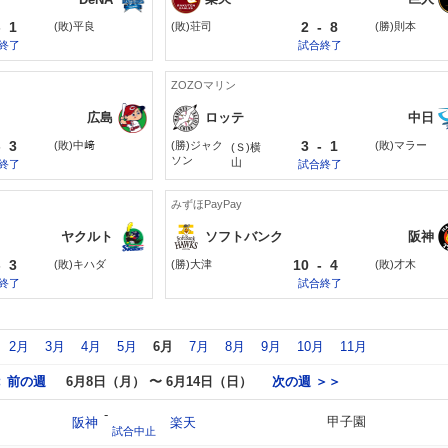
-
1
2
-
8
(敗)平良
(敗)荘司
(勝)則本
終了
試合終了
ZOZOマリン
広島
ロッテ
中日
-
3
3
-
1
(敗)中﨑
(勝)ジャク
(敗)マラー
(Ｓ)横
ソン
山
終了
試合終了
みずほPayPay
ヤクルト
ソフトバンク
阪神
-
3
10
-
4
(敗)キハダ
(勝)大津
(敗)才木
終了
試合終了
2月
3月
4月
5月
6月
7月
8月
9月
10月
11月
 前の週
6月8日（月） 〜 6月14日（日）
次の週 ＞＞
-
甲子園
阪神
楽天
試合中止