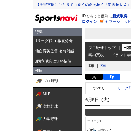
【災害支援】ひとりでも多くの命を救う「災害救助犬」
IDでもっと便利に
新規取得
ログイン
ヤフーショッピ
特集
Jリーグ戦力 徹底分析
プロ野球トップ
日
仙台育英監督 名将対談
契約更改
ドラフト
J国立試合に無料招待
1軍
2軍
種目
プロ野球
すべて
リーグ
MLB
6月9日（火）
高校野球
大学野球
エスコンF
日本ハム