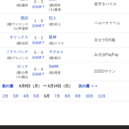
0
-
3
楽天モバイル
(敗)藤井
(勝)岡本
試合終了
(Ｓ)森浦
西武
巨人
1
-
0
ベルーナドーム
(勝)ワイナンス
(敗)井上
試合終了
(Ｓ)甲斐野
オリックス
阪神
3
-
2
京セラD大阪
試合終了
(勝)吉田
(敗)ドリス
ソフトバンク
ヤクルト
0
-
4
みずほPayPay
試合終了
(敗)アルメンタ
(勝)奥川
ロッテ
DeNA
6
-
4
ZOZOマリン
(勝)小野
(敗)尾形
試合終了
(Ｓ)横山
 前の週
6月8日（月） 〜 6月14日（日）
次の週 ＞＞
2月
3月
4月
5月
6月
7月
8月
9月
10月
11月