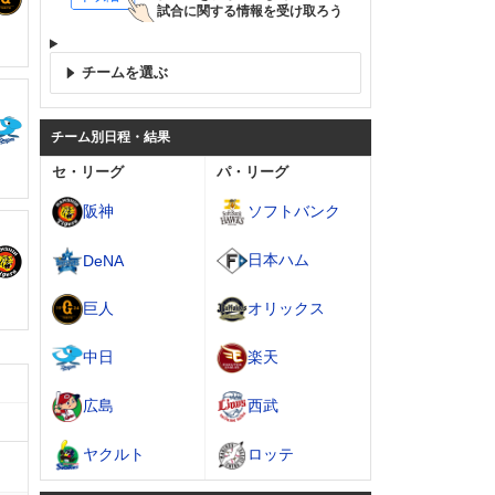
試合に関する情報を受け取ろう
チームを選ぶ
チーム別日程・結果
セ・リーグ
パ・リーグ
阪神
ソフトバンク
日本ハム
DeNA
巨人
オリックス
中日
楽天
広島
西武
ヤクルト
ロッテ