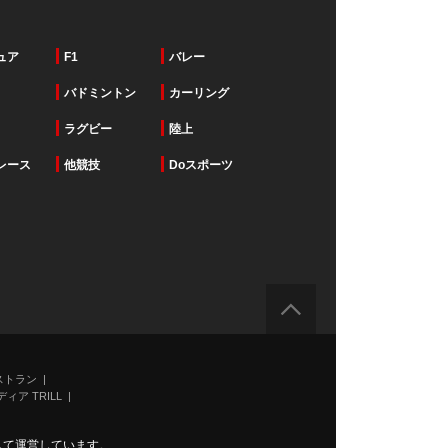
ュア
F1
バレー
バドミントン
カーリング
ラグビー
陸上
レース
他競技
Doスポーツ
ストラン
ィア TRILL
力して運営しています。