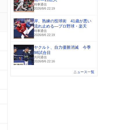
時事通信
2026/8/6 22:19
岸、熟練の投球術 41歳が悪い
流れ止める―プロ野球・楽天
時事通信
2026/8/6 22:19
ヤクルト、自力優勝消滅 今季
98試合目
共同通信
2026/8/6 22:16
ニュース一覧