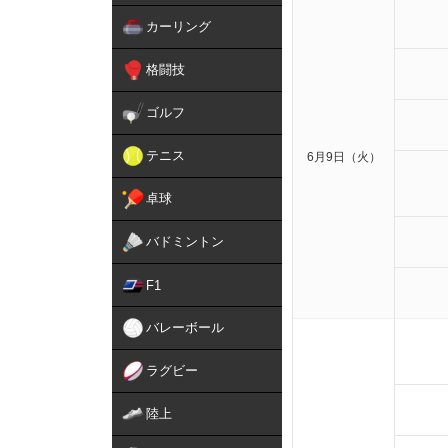
カーリング
格闘技
ゴルフ
テニス
6月9日（火）
卓球
バドミントン
F1
バレーボール
ラグビー
陸上