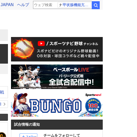
! JAPAN
ヘルプ
甲状腺機能亢進症
検索
ン戦
日
試合情報の通知
チームをフォローして
