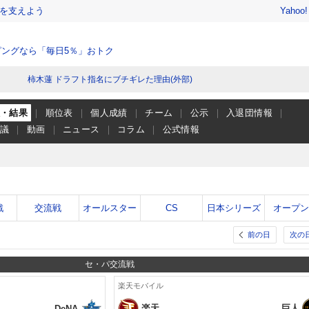
を支えよう
Yahoo
ングなら「毎日5％」おトク
柿木蓮 ドラフト指名にブチギレた理由(外部)
程・結果
順位表
個人成績
チーム
公示
入退団情報
会議
動画
ニュース
コラム
公式情報
戦
交流戦
オールスター
CS
日本シリーズ
オープ
前の日
次の
セ・パ交流戦
楽天モバイル
楽天
巨人
DeNA