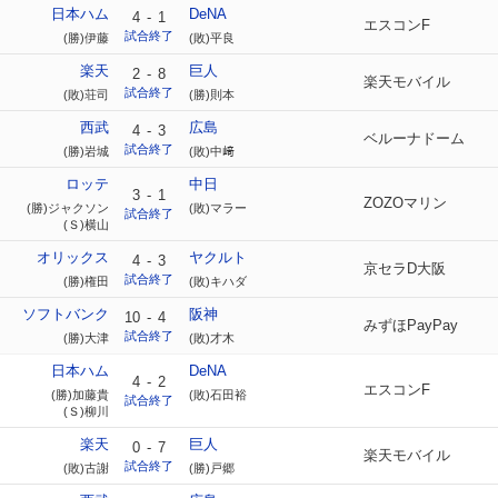
日本ハム
DeNA
4
-
1
エスコンF
試合終了
(勝)伊藤
(敗)平良
楽天
巨人
2
-
8
楽天モバイル
試合終了
(敗)荘司
(勝)則本
西武
広島
4
-
3
ベルーナドーム
試合終了
(勝)岩城
(敗)中﨑
ロッテ
中日
3
-
1
ZOZOマリン
(勝)ジャクソン
(敗)マラー
試合終了
(Ｓ)横山
オリックス
ヤクルト
4
-
3
京セラD大阪
試合終了
(勝)権田
(敗)キハダ
ソフトバンク
阪神
10
-
4
みずほPayPay
試合終了
(勝)大津
(敗)才木
日本ハム
DeNA
4
-
2
エスコンF
(勝)加藤貴
(敗)石田裕
試合終了
(Ｓ)柳川
楽天
巨人
0
-
7
楽天モバイル
試合終了
(敗)古謝
(勝)戸郷