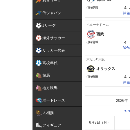
独立リーグ
4
(勝)伊藤
侍ジャパン
試合
ベルーナドーム
Jリーグ
西武
海外サッカー
4
(勝)岩城
試合
サッカー代表
京セラD大阪
高校年代
オリックス
競馬
4
(勝)権田
試合
地方競馬
ボートレース
2026年
＜＜
大相撲
6月8日（月）
フィギュア