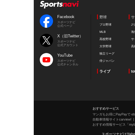
Facebook
野球
サ
スポーツナビ
プロ野球
J
公式ページ
MLB
海
X（旧Twitter）
高校野球
サ
スポーツナビ
公式アカウント
大学野球
高
独立リーグ
YouTube
スポーツナビ
侍ジャパン
公式チャンネル
ライブ
to
おすすめサービス
マンガもお得にPayPayで eboo
自動車情報サイトcarview!
おすすめ情報サービス「mybe
スポーツナビはYah