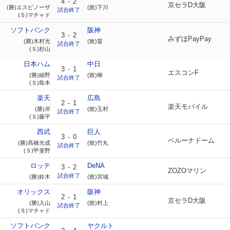
4
-
2
京セラD大阪
(勝)エスピノーザ
(敗)下川
試合終了
(Ｓ)マチャド
ソフトバンク
阪神
3
-
2
みずほPayPay
(勝)木村光
(敗)畠
試合終了
(Ｓ)杉山
日本ハム
中日
3
-
1
エスコンF
(勝)細野
(敗)柳
試合終了
(Ｓ)島本
楽天
広島
2
-
1
楽天モバイル
(勝)岸
(敗)玉村
試合終了
(Ｓ)藤平
西武
巨人
3
-
0
ベルーナドーム
(勝)髙橋光成
(敗)竹丸
試合終了
(Ｓ)甲斐野
ロッテ
DeNA
3
-
2
ZOZOマリン
試合終了
(勝)鈴木
(敗)宮城
オリックス
阪神
2
-
1
京セラD大阪
(勝)入山
(敗)村上
試合終了
(Ｓ)マチャド
ソフトバンク
ヤクルト