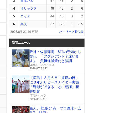
3
日本ハム
57
45
0
0
4
オリックス
49
49
2
6
5
ロッテ
44
48
3
2
6
楽天
37
58
1
8.5
2026/8/6 21:40 更新
パ・リーグ順位表
新着ニュース
阪神・佐藤輝明 8回の守備から
交代 「アクシデント？違いま
す」 負担軽減策だと強調
スポニチアネックス
2026/8/6 22:22
【広島】８月６日「原爆の日」
に３年ぶりピースナイター実施
「野球ができることに感謝」新
井監督
日刊スポーツ
2026/8/6 22:21
巨人、七回に4点 プロ野球・広
島7―11巨人