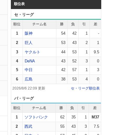
順位表
セ・リーグ
順位
チーム名
勝
負
引
差
1
阪神
54
42
1
-
2
巨人
53
43
2
1
3
ヤクルト
44
53
1
9.5
4
DeNA
43
52
3
0
5
中日
42
57
1
3
6
広島
38
53
4
0
2026/8/6 22:09 更新
セ・リーグ順位表
パ・リーグ
順位
チーム名
勝
負
引
差
1
ソフトバンク
62
35
1
M37
2
西武
55
43
3
7.5