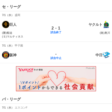
セ・リーグ
7/1（水）
盛岡
巨人
ヤクルト
-
2
1
試合終了
(勝)船迫
(敗)奥川
(Ｓ)マルティネス
7/1（水）
甲子園
-
阪神
中日
試合中止
パ・リーグ
7/1（水）
エスコンF