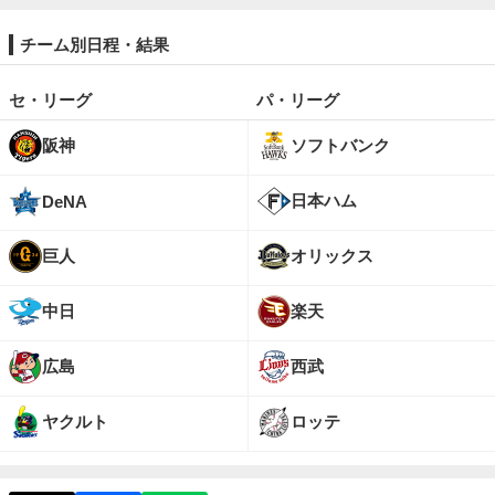
チーム別日程・結果
セ・リーグ
パ・リーグ
阪神
ソフトバンク
日本ハム
DeNA
巨人
オリックス
中日
楽天
広島
西武
ヤクルト
ロッテ