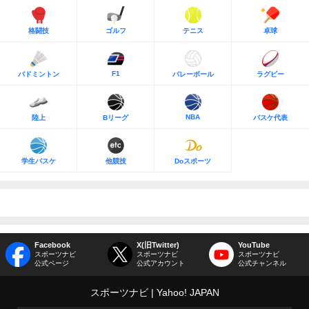
格闘技
ゴルフ
テニス
卓球
F1
バドミントン
バレーボール
ラグビー
NBA
陸上
Bリーグ
バスケ代表
学生バスケ
他競技
Doスポーツ
Facebook
X(旧Twitter)
YouTube
スポーツナビ
スポーツナビ
スポーツナビ
公式ページ
公式アカウント
公式チャンネル
スポーツナビ
Yahoo! JAPAN