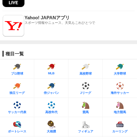
Yahoo! JAPANアプリ
スポーツ情報やニュース、天気もこれひとつで
種目一覧
MLB
プロ野球
高校野球
大学野球
独立リーグ
侍ジャパン
Jリーグ
海外サッカー
サッカー代表
高校年代
競馬
地方競馬
ボートレース
大相撲
フィギュア
カーリング