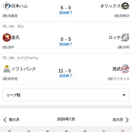
日本ハム
オリックス
-
6
0
試合終了
(勝)加藤貴
(敗)田嶋大
7/1（水）
郡山
楽天
ロッテ
-
0
5
試合終了
(敗)瀧中
(勝)河村
7/1（水）
みずほPayPay
ソフトバンク
西武
-
11
0
試合終了
(勝)前田悠
(敗)ワイナンス
2026年7月
前の月
次の月
月
火
水
木
金
土
日