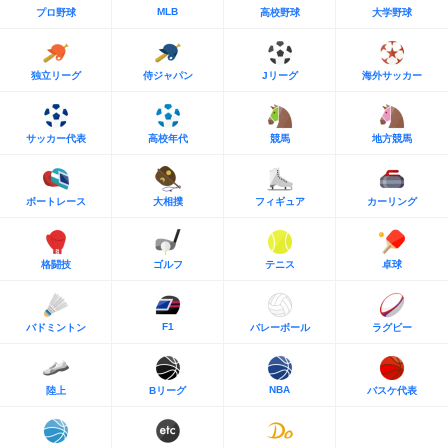
MLB
プロ野球
高校野球
大学野球
独立リーグ
侍ジャパン
Jリーグ
海外サッカー
サッカー代表
高校年代
競馬
地方競馬
ボートレース
大相撲
フィギュア
カーリング
格闘技
ゴルフ
テニス
卓球
F1
バドミントン
バレーボール
ラグビー
NBA
陸上
Bリーグ
バスケ代表