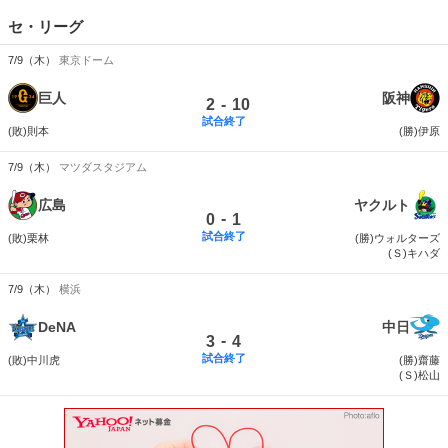
セ・リーグ
7/9（木）
東京ドーム
巨人
阪神
-
2
10
試合終了
(敗)則本
(勝)伊原
7/9（木）
マツダスタジアム
広島
ヤクルト
-
0
1
試合終了
(敗)栗林
(勝)ウォルターズ
(Ｓ)キハダ
7/9（木）
横浜
DeNA
中日
-
3
4
試合終了
(敗)中川虎
(勝)齋藤
(Ｓ)松山