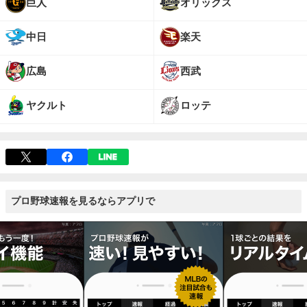
巨人
オリックス
中日
楽天
広島
西武
ヤクルト
ロッテ
プロ野球速報を見るならアプリで