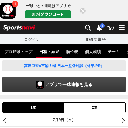
一球ごとの速報はアプリで
閉じる
sports
検索
通知
i
ログイン
ID新規取得
プロ野球トップ
日程・結果
順位表
個人成績
チーム
髙津臣吾×三浦大輔 日本一監督対談（外部/PR）
アプリで一球速報を見る
1軍
2軍
7月9日（木）