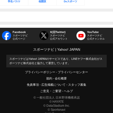
学生バスケ
他競技
Doスポーツ
Facebook
X(旧Twitter)
YouTube
スポーツナビ
スポーツナビ
スポーツナビ
公式ページ
公式アカウント
公式チャンネル
スポーツナビ
Yahoo! JAPAN
スポーツナビはYahoo! JAPANのサービスであり、LINEヤフー株式会社がス
ポーツナビ株式会社と協力して運営しています。
プライバシーポリシー
プライバシーセンター
規約
会社概要
免責事項
広告掲載について
スタッフ募集
ご意見・ご要望
ヘルプ
© 一般社団法人 日本野球機構承認
© HAYATE
© DataStadium Inc.
© Sportsnavi