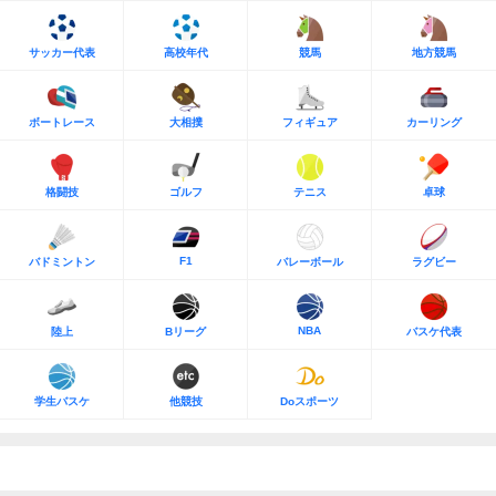
サッカー代表
高校年代
競馬
地方競馬
ボートレース
大相撲
フィギュア
カーリング
格闘技
ゴルフ
テニス
卓球
F1
バドミントン
バレーボール
ラグビー
NBA
陸上
Bリーグ
バスケ代表
学生バスケ
他競技
Doスポーツ