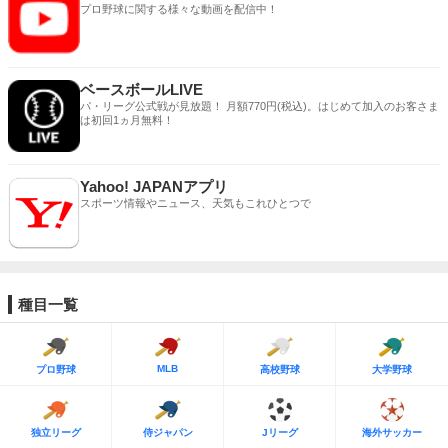
プロ野球に関する様々な動画を配信中！
ベースボールLIVE
パ・リーグ公式戦が見放題！ 月額770円(税込)。はじめて加入のお客さま
は初回1ヵ月無料！
Yahoo! JAPANアプリ
スポーツ情報やニュース、天気もこれひとつで
種目一覧
MLB
プロ野球
高校野球
大学野球
独立リーグ
侍ジャパン
Jリーグ
海外サッカー