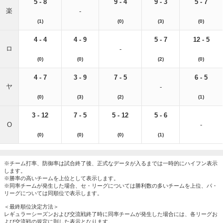
5 - 8
9 - 4
9 - 3
5 - 7
楽
-
(1)
(0)
(3)
(0)
4 - 4
4 - 9
5 - 7
12 - 5
ロ
-
(0)
(0)
(2)
(0)
4 - 7
3 - 9
7 - 5
6 - 5
ヤ
-
(0)
(3)
(2)
(1)
3 - 12
7 - 5
5 - 12
5 - 6
O
-
(0)
(0)
(0)
(1)
※チーム打率、防御率は試合終了後、正式なデータが入るまでは一時的にハイフン表示
します。
※勝率の高いチームを上位として表示します。
※同率チームが発生した場合、セ・リーグについては勝利数の多いチームを上位、パ・
リーグについては同順位で表示します。
＜最終順位決定方法＞
レギュラーシーズンおよび交流戦終了時に同率チームが発生した場合には、各リーグお
よび交流戦の規定に則した表示となります。