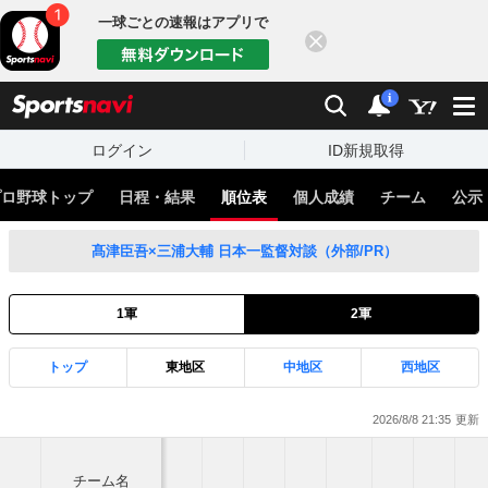
一球ごとの速報はアプリで
閉じる
sports
検索
通知
i
ログイン
ID新規取得
プロ野球トップ
日程・結果
順位表
個人成績
チーム
公示
髙津臣吾×三浦大輔 日本一監督対談（外部/PR）
1軍
2軍
トップ
東地区
中地区
西地区
2026/8/8 21:35
チーム名