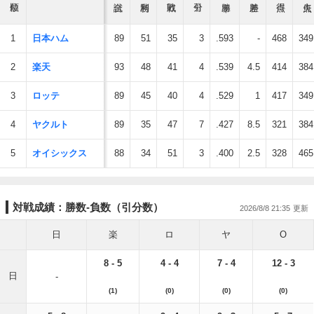
1
日本ハム
89
51
35
3
.593
-
468
349
2
楽天
93
48
41
4
.539
4.5
414
384
3
ロッテ
89
45
40
4
.529
1
417
349
4
ヤクルト
89
35
47
7
.427
8.5
321
384
5
オイシックス
88
34
51
3
.400
2.5
328
465
対戦成績：勝数-負数（引分数）
2026/8/8 21:35
日
楽
ロ
ヤ
O
8 - 5
4 - 4
7 - 4
12 - 3
日
-
(1)
(0)
(0)
(0)