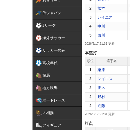
独立リーグ
2
松本
侍ジャパン
3
レイエス
Jリーグ
4
中川
5
西川
海外サッカー
2026/6/17 21:31
サッカー代表
本塁打
順位
選手名
高校年代
1
栗原
競馬
2
レイエス
地方競馬
2
正木
4
野村
ボートレース
4
近藤
大相撲
2026/6/17 21:31
打点
フィギュア