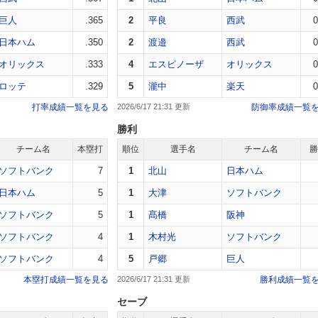
巨人
.365
2
平良
西武
0
日本ハム
.350
2
渡邉
西武
0
オリックス
.333
4
エスピノーザ
オリックス
0
ロッテ
.329
5
瀧中
楽天
0
打率成績一覧を見る
2026/6/17 21:31
防御率成績一覧
勝利
チーム名
本塁打
順位
選手名
チーム名
ソフトバンク
7
1
北山
日本ハム
日本ハム
5
1
大津
ソフトバンク
ソフトバンク
5
1
髙橋
阪神
ソフトバンク
4
1
木村光
ソフトバンク
ソフトバンク
4
5
戸郷
巨人
本塁打成績一覧を見る
2026/6/17 21:31
勝利成績一覧
セーブ