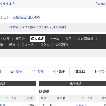
を支えよう
Yahoo
ション 人気商品が最大40％
柿木蓮 ドラフト指名にブチギレた理由(外部)
程・結果
順位表
個人成績
チーム
公示
入退団情報
会議
動画
ニュース
コラム
公式情報
者
セ・投手
パ・打者
パ・投手
交流戦
オープ
成績
投手成績
防御率
チーム名
打率
順位
選手名
チーム名
防
西武
.367
1
北山
日本ハム
0