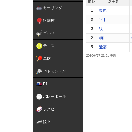
順位
選手名
カーリング
1
栗原
2
ソト
格闘技
2
牧
ゴルフ
2
細川
テニス
5
近藤
2026/6/17 21:31
卓球
バドミントン
F1
バレーボール
ラグビー
陸上