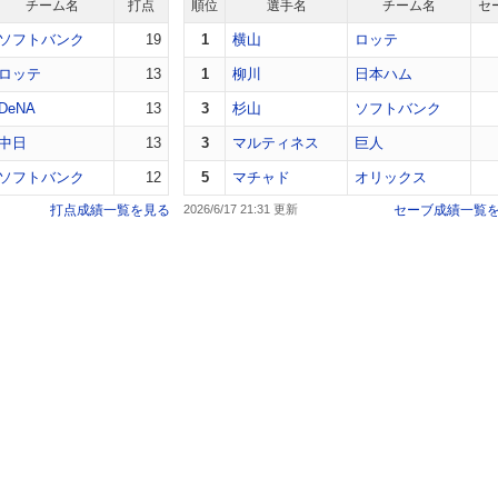
チーム名
打点
順位
選手名
チーム名
セ
ソフトバンク
19
1
横山
ロッテ
ロッテ
13
1
柳川
日本ハム
DeNA
13
3
杉山
ソフトバンク
中日
13
3
マルティネス
巨人
ソフトバンク
12
5
マチャド
オリックス
打点成績一覧を見る
2026/6/17 21:31
セーブ成績一覧