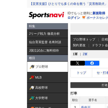
【災害支援】ひとりでも多くの命を救う「災害救助犬」
IDでもっと便利に
新規取得
ログイン
ボーナスセレク
特集
Jリーグ戦力 徹底分析
プロ野球トップ
日
仙台育英監督 名将対談
契約更改
ドラフト
J国立試合に無料招待
1軍
2軍
種目
プロ野球
トップ
セ・打
MLB
打者
高校野球
打率
大学野球
順位
選手名
1
長谷川