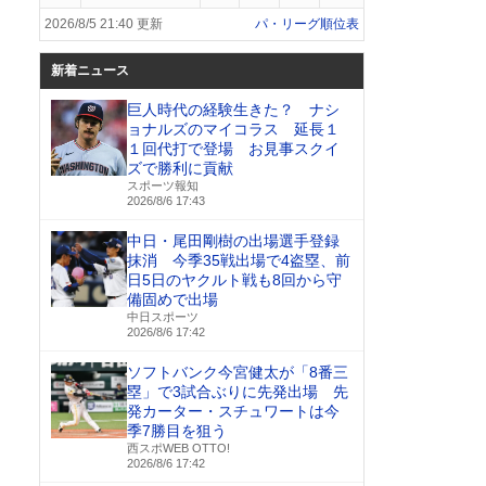
2026/8/5 21:40 更新
パ・リーグ順位表
新着ニュース
巨人時代の経験生きた？ ナシ
ョナルズのマイコラス 延長１
１回代打で登場 お見事スクイ
ズで勝利に貢献
スポーツ報知
2026/8/6 17:43
中日・尾田剛樹の出場選手登録
抹消 今季35戦出場で4盗塁、前
日5日のヤクルト戦も8回から守
備固めで出場
中日スポーツ
2026/8/6 17:42
ソフトバンク今宮健太が「8番三
塁」で3試合ぶりに先発出場 先
発カーター・スチュワートは今
季7勝目を狙う
西スポWEB OTTO!
2026/8/6 17:42