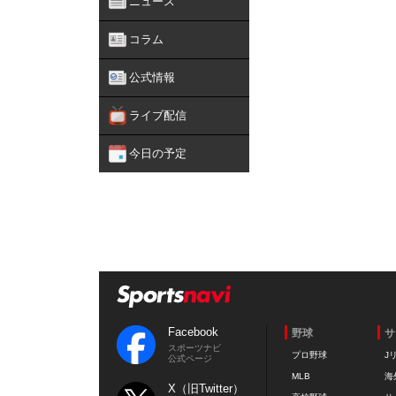
ニュース
コラム
公式情報
ライブ配信
今日の予定
Facebook
野球
サ
スポーツナビ
プロ野球
J
公式ページ
MLB
海
X（旧Twitter）