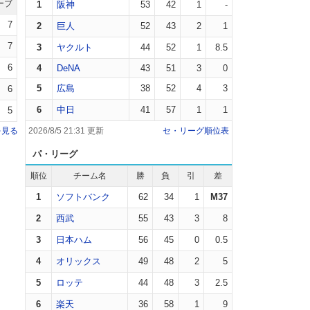
ーブ
1
阪神
53
42
1
-
7
2
巨人
52
43
2
1
7
3
ヤクルト
44
52
1
8.5
6
4
DeNA
43
51
3
0
5
広島
38
52
4
3
6
6
中日
41
57
1
1
5
を見る
2026/8/5 21:31 更新
セ・リーグ順位表
パ・リーグ
順位
チーム名
勝
負
引
差
1
ソフトバンク
62
34
1
M37
2
西武
55
43
3
8
3
日本ハム
56
45
0
0.5
4
オリックス
49
48
2
5
5
ロッテ
44
48
3
2.5
6
楽天
36
58
1
9