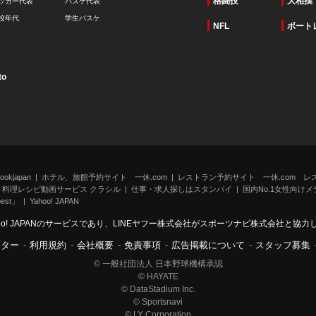
格闘技
大相撲
ッカー代表
バスケ代表
校年代
学生バスケ
NFL
ボート
to
kjapan
ホテル、旅館予約サイト 一休.com
レストラン予約サイト 一休.com レ
料理レシピ動画サービス クラシル
仕事・求人探しはスタンバイ
国内No.1女性向けメデ
st」
Yahoo! JAPAN
oo! JAPANのサービスであり、LINEヤフー株式会社がスポーツナビ株式会社と協
ンター
-
利用規約
-
会社概要
-
免責事項
-
広告掲載について
-
スタッフ募集
© 一般社団法人 日本野球機構承認
© HAYATE
© DataStadium Inc.
© Sportsnavi
© LY Corporation