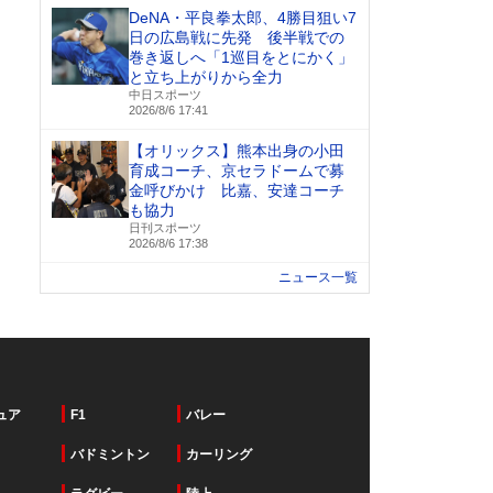
DeNA・平良拳太郎、4勝目狙い7
日の広島戦に先発 後半戦での
巻き返しへ「1巡目をとにかく」
と立ち上がりから全力
中日スポーツ
2026/8/6 17:41
【オリックス】熊本出身の小田
育成コーチ、京セラドームで募
金呼びかけ 比嘉、安達コーチ
も協力
日刊スポーツ
2026/8/6 17:38
ニュース一覧
ュア
F1
バレー
バドミントン
カーリング