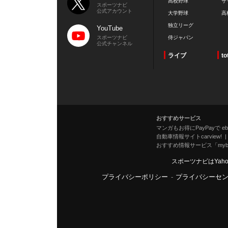
高校野球
サ
スポーツナビ
公式アカウント
大学野球
高
独立リーグ
YouTube
スポーツナビ
侍ジャパン
公式チャンネル
ライブ
to
おすすめサービス
マンガもお得にPayPayで eboo
自動車情報サイトcarview!
おすすめ情報サービス「mybe
スポーツナビはYah
プライバシーポリシー
-
プライバシーセ