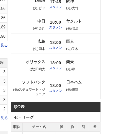
DeNA
阪神
17:45
スタメン
.86
(先)ビド
(先)大竹
.86
中日
ヤクルト
18:00
.89
スタメン
(先)金丸
(先)増居
.90
広島
巨人
18:00
を見る
スタメン
(先)岡本
(先)又木
オリックス
楽天
18:00
勝利
スタメン
(先)田嶋大
(先)岸
3
3
ソフトバンク
日本ハム
18:00
(先)スチュワート・ジ
(先)細野
3
スタメン
ュニア
3
順位表
2
セ・リーグ
を見る
順位
チーム名
勝
負
引
差