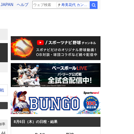
! JAPAN
ヘルプ
寿美花代 カンニング竹山
検索
ン戦
8月6日（木）の日程・結果
御率
.44