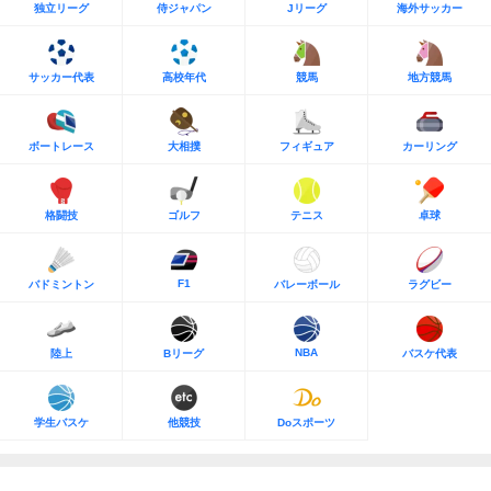
独立リーグ
侍ジャパン
Jリーグ
海外サッカー
サッカー代表
高校年代
競馬
地方競馬
ボートレース
大相撲
フィギュア
カーリング
格闘技
ゴルフ
テニス
卓球
F1
バドミントン
バレーボール
ラグビー
NBA
陸上
Bリーグ
バスケ代表
学生バスケ
他競技
Doスポーツ