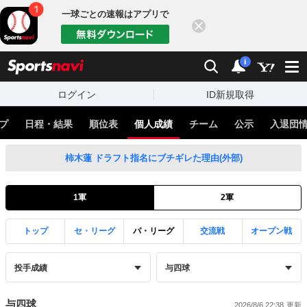
一球ごとの速報はアプリで
閉じる
sports
検索
通知
i
ログイン
ID新規取得
プ
日程・結果
順位表
個人成績
チーム
公示
入退団
柿木蓮 ドラフト指名にブチギレた理由(外部)
1軍
2軍
トップ
セ・リーグ
パ・リーグ
交流戦
オープン戦
与四球
2026/8/6 22:38