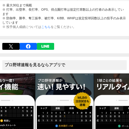
※ 最大30位まで掲載
※ 打率、出塁率、長打率、OPS、得点圏打率は規定打席数以上の打者のみ表示してい
ます
※ 防御率、勝率、奪三振率、被打率、K/BB、WHIPは規定投球回数以上の投手のみ表示
しています
※ 投手個人成績については
こちら
をご覧ください。
プロ野球速報を見るならアプリで