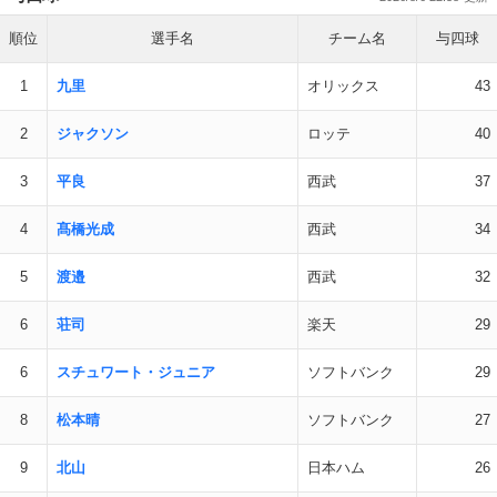
順位
選手名
チーム名
与四球
1
九里
オリックス
43
2
ジャクソン
ロッテ
40
3
平良
西武
37
4
髙橋光成
西武
34
5
渡邉
西武
32
6
荘司
楽天
29
6
スチュワート・ジュニア
ソフトバンク
29
8
松本晴
ソフトバンク
27
9
北山
日本ハム
26