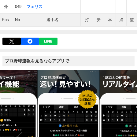
外
049
フェリス
-
-
-
-
-
Pos.
No.
選手名
打
安
本
点
盗
プロ野球速報を見るならアプリで