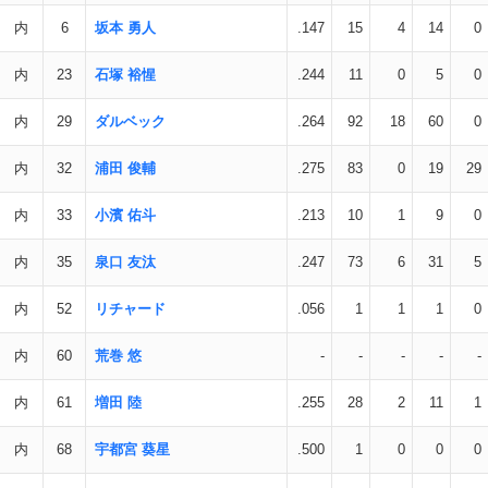
内
6
坂本 勇人
.147
15
4
14
0
内
23
石塚 裕惺
.244
11
0
5
0
内
29
ダルベック
.264
92
18
60
0
内
32
浦田 俊輔
.275
83
0
19
29
内
33
小濱 佑斗
.213
10
1
9
0
内
35
泉口 友汰
.247
73
6
31
5
内
52
リチャード
.056
1
1
1
0
内
60
荒巻 悠
-
-
-
-
-
内
61
増田 陸
.255
28
2
11
1
内
68
宇都宮 葵星
.500
1
0
0
0