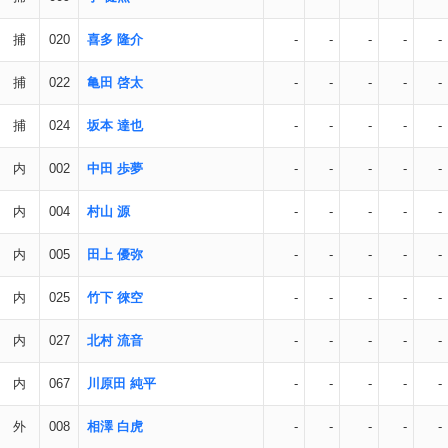
捕
020
喜多 隆介
-
-
-
-
-
捕
022
亀田 啓太
-
-
-
-
-
捕
024
坂本 達也
-
-
-
-
-
内
002
中田 歩夢
-
-
-
-
-
内
004
村山 源
-
-
-
-
-
内
005
田上 優弥
-
-
-
-
-
内
025
竹下 徠空
-
-
-
-
-
内
027
北村 流音
-
-
-
-
-
内
067
川原田 純平
-
-
-
-
-
外
008
相澤 白虎
-
-
-
-
-