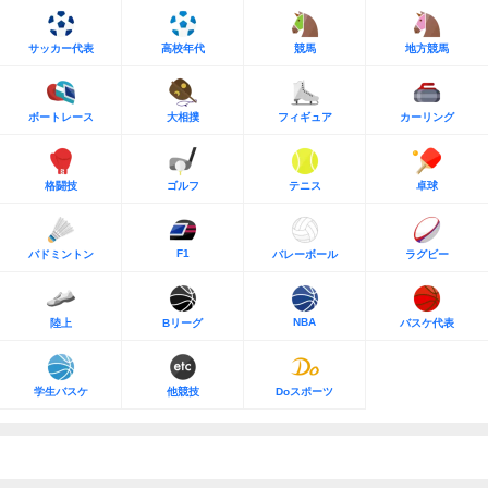
サッカー代表
高校年代
競馬
地方競馬
ボートレース
大相撲
フィギュア
カーリング
格闘技
ゴルフ
テニス
卓球
F1
バドミントン
バレーボール
ラグビー
NBA
陸上
Bリーグ
バスケ代表
学生バスケ
他競技
Doスポーツ