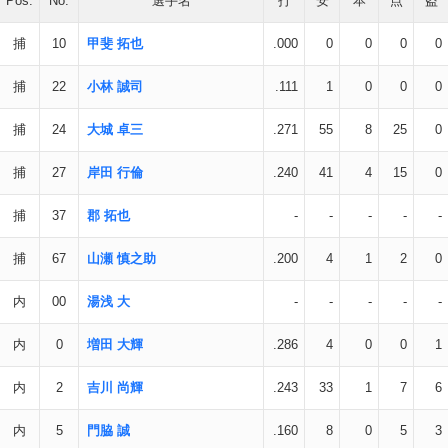
Pos.
No.
選手名
打
安
本
点
盗
捕
10
甲斐 拓也
.000
0
0
0
0
捕
22
小林 誠司
.111
1
0
0
0
捕
24
大城 卓三
.271
55
8
25
0
捕
27
岸田 行倫
.240
41
4
15
0
捕
37
郡 拓也
-
-
-
-
-
捕
67
山瀬 慎之助
.200
4
1
2
0
内
00
湯浅 大
-
-
-
-
-
内
0
増田 大輝
.286
4
0
0
1
内
2
吉川 尚輝
.243
33
1
7
6
内
5
門脇 誠
.160
8
0
5
3