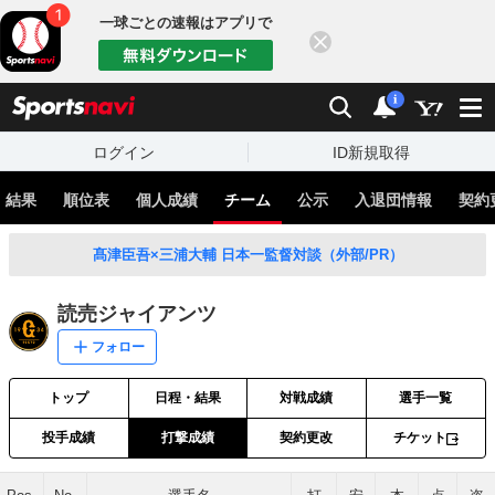
一球ごとの速報はアプリで
閉じる
sports
検索
通知
i
ログイン
ID新規取得
・結果
順位表
個人成績
チーム
公示
入退団情報
契約
髙津臣吾×三浦大輔 日本一監督対談（外部/PR）
読売ジャイアンツ
フォロー
トップ
日程・結果
対戦成績
選手一覧
投手成績
打撃成績
契約更改
チケット