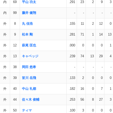
内
69
平山 功太
.291
23
2
9
3
内
99
藤井 健翔
-
-
-
-
-
外
8
丸 佳浩
.155
11
2
12
0
外
9
松本 剛
.281
71
1
14
13
外
12
萩尾 匡也
.000
0
0
0
1
外
13
キャベッジ
.239
74
13
29
4
外
38
岡田 悠希
-
-
-
-
-
外
39
皆川 岳飛
.133
2
0
0
0
外
40
中山 礼都
.182
16
0
7
1
外
44
佐々木 俊輔
.253
56
8
27
3
外
50
ティマ
.100
3
0
0
0