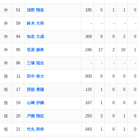
外
51
浅野 翔吾
.185
5
1
1
0
外
59
鈴木 大和
-
-
-
-
-
外
94
知念 大成
.308
8
0
2
0
外
95
笹原 操希
.246
17
2
10
1
外
96
三塚 琉生
-
-
-
-
-
投
11
田中 将大
.000
0
0
0
0
投
17
西舘 勇陽
.125
1
0
0
0
投
19
山﨑 伊織
.167
1
0
0
0
投
20
戸郷 翔征
.250
3
0
1
0
投
21
竹丸 和幸
.043
1
0
1
0