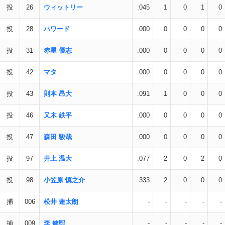
投
26
ウィットリー
.045
1
0
1
0
投
28
ハワード
.000
0
0
0
0
投
31
赤星 優志
.000
0
0
0
0
投
42
マタ
.000
0
0
0
0
投
43
則本 昂大
.091
1
0
0
0
投
46
又木 鉄平
.000
0
0
0
0
投
47
森田 駿哉
.000
0
0
0
0
投
97
井上 温大
.077
2
0
2
0
投
98
小笠原 慎之介
.333
2
0
0
0
捕
006
松井 蓮太朗
-
-
-
-
-
捕
009
李 健熙
-
-
-
-
-