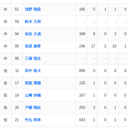
外
51
浅野 翔吾
.185
5
1
1
0
外
59
鈴木 大和
-
-
-
-
-
外
94
知念 大成
.348
8
0
2
0
外
95
笹原 操希
.246
17
2
10
1
外
96
三塚 琉生
-
-
-
-
-
投
11
田中 将大
.000
0
0
0
0
投
17
西舘 勇陽
.125
1
0
0
0
投
19
山﨑 伊織
.167
1
0
0
0
投
20
戸郷 翔征
.250
3
0
1
0
投
21
竹丸 和幸
.043
1
0
1
0