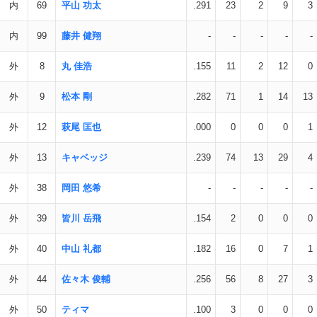
内
69
平山 功太
.291
23
2
9
3
内
99
藤井 健翔
-
-
-
-
-
外
8
丸 佳浩
.155
11
2
12
0
外
9
松本 剛
.282
71
1
14
13
外
12
萩尾 匡也
.000
0
0
0
1
外
13
キャベッジ
.239
74
13
29
4
外
38
岡田 悠希
-
-
-
-
-
外
39
皆川 岳飛
.154
2
0
0
0
外
40
中山 礼都
.182
16
0
7
1
外
44
佐々木 俊輔
.256
56
8
27
3
外
50
ティマ
.100
3
0
0
0