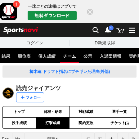
一球ごとの速報はアプリで
閉じる
sports
検索
通知
i
ログイン
ID新規取得
・結果
順位表
個人成績
チーム
公示
入退団情報
契約
柿木蓮 ドラフト指名にブチギレた理由(外部)
読売ジャイアンツ
フォロー
トップ
日程・結果
対戦成績
選手一覧
投手成績
打撃成績
契約更改
チケット