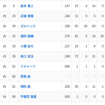
内
6
坂本 勇人
.147
15
4
14
0
内
23
石塚 裕惺
.244
11
0
5
0
内
29
ダルベック
.266
92
18
60
0
内
32
浦田 俊輔
.275
82
0
19
29
内
33
小濱 佑斗
.227
10
1
9
0
内
35
泉口 友汰
.249
73
6
31
5
内
52
リチャード
.056
1
1
1
0
内
60
荒巻 悠
-
-
-
-
-
内
61
増田 陸
.255
28
2
11
1
内
68
宇都宮 葵星
.500
1
0
0
0