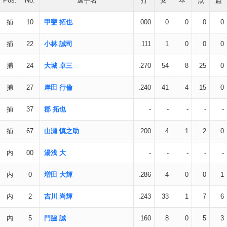
Pos.
No.
選手名
打
安
本
点
盗
捕
10
甲斐 拓也
.000
0
0
0
0
捕
22
小林 誠司
.111
1
0
0
0
捕
24
大城 卓三
.270
54
8
25
0
捕
27
岸田 行倫
.240
41
4
15
0
捕
37
郡 拓也
-
-
-
-
-
捕
67
山瀬 慎之助
.200
4
1
2
0
内
00
湯浅 大
-
-
-
-
-
内
0
増田 大輝
.286
4
0
0
1
内
2
吉川 尚輝
.243
33
1
7
6
内
5
門脇 誠
.160
8
0
5
3