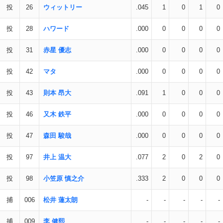
投
26
ウィットリー
.045
1
0
1
0
投
28
ハワード
.000
0
0
0
0
投
31
赤星 優志
.000
0
0
0
0
投
42
マタ
.000
0
0
0
0
投
43
則本 昂大
.091
1
0
0
0
投
46
又木 鉄平
.000
0
0
0
0
投
47
森田 駿哉
.000
0
0
0
0
投
97
井上 温大
.077
2
0
2
0
投
98
小笠原 慎之介
.333
2
0
0
0
捕
006
松井 蓮太朗
-
-
-
-
-
捕
009
李 健熙
-
-
-
-
-