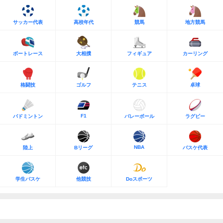
サッカー代表
高校年代
競馬
地方競馬
ボートレース
大相撲
フィギュア
カーリング
格闘技
ゴルフ
テニス
卓球
F1
バドミントン
バレーボール
ラグビー
NBA
陸上
Bリーグ
バスケ代表
学生バスケ
他競技
Doスポーツ