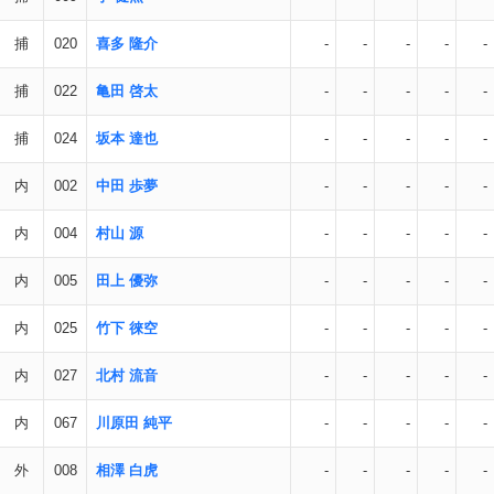
捕
020
喜多 隆介
-
-
-
-
-
捕
022
亀田 啓太
-
-
-
-
-
捕
024
坂本 達也
-
-
-
-
-
内
002
中田 歩夢
-
-
-
-
-
内
004
村山 源
-
-
-
-
-
内
005
田上 優弥
-
-
-
-
-
内
025
竹下 徠空
-
-
-
-
-
内
027
北村 流音
-
-
-
-
-
内
067
川原田 純平
-
-
-
-
-
外
008
相澤 白虎
-
-
-
-
-