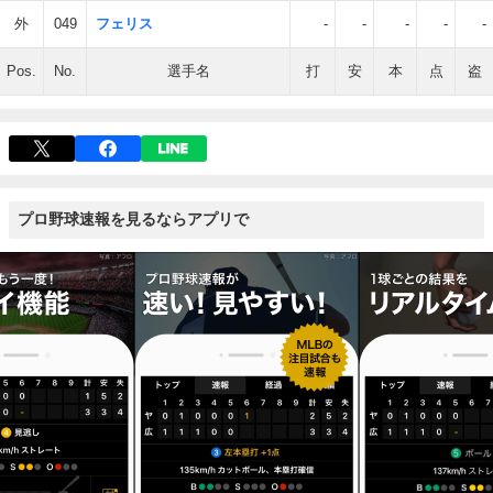
外
049
フェリス
-
-
-
-
-
Pos.
No.
選手名
打
安
本
点
盗
プロ野球速報を見るならアプリで