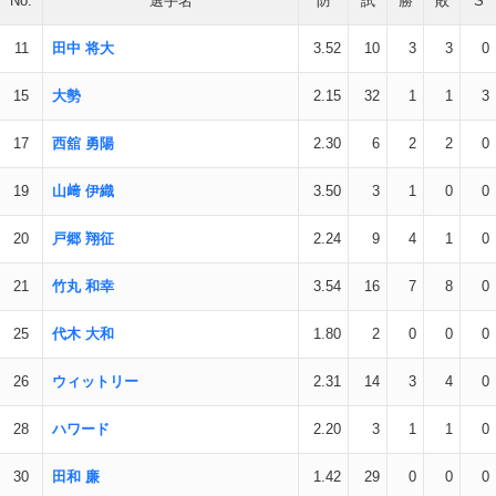
No.
選手名
防
試
勝
敗
S
11
田中 将大
3.52
10
3
3
0
15
大勢
2.15
32
1
1
3
17
西舘 勇陽
2.30
6
2
2
0
19
山﨑 伊織
3.50
3
1
0
0
20
戸郷 翔征
2.24
9
4
1
0
21
竹丸 和幸
3.54
16
7
8
0
25
代木 大和
1.80
2
0
0
0
26
ウィットリー
2.31
14
3
4
0
28
ハワード
2.20
3
1
1
0
30
田和 廉
1.42
29
0
0
0