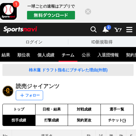
一球ごとの速報はアプリで
閉じる
sports
検索
通知
i
ログイン
ID新規取得
・結果
順位表
個人成績
チーム
公示
入退団情報
契約
柿木蓮 ドラフト指名にブチギレた理由(外部)
読売ジャイアンツ
フォロー
トップ
日程・結果
対戦成績
選手一覧
投手成績
打撃成績
契約更改
チケット