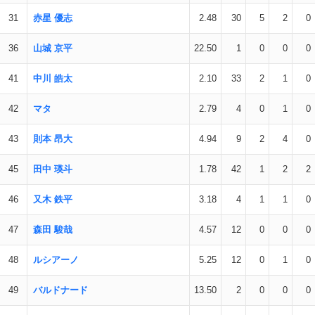
31
赤星 優志
2.48
30
5
2
0
36
山城 京平
22.50
1
0
0
0
41
中川 皓太
2.10
33
2
1
0
42
マタ
2.79
4
0
1
0
43
則本 昂大
4.94
9
2
4
0
45
田中 瑛斗
1.78
42
1
2
2
46
又木 鉄平
3.18
4
1
1
0
47
森田 駿哉
4.57
12
0
0
0
48
ルシアーノ
5.25
12
0
1
0
49
バルドナード
13.50
2
0
0
0