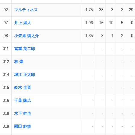
92
マルティネス
1.75
38
3
3
29
97
井上 温大
1.96
16
10
5
0
98
小笠原 慎之介
1.35
3
1
2
0
011
冨重 英二郎
-
-
-
-
-
012
林 燦
-
-
-
-
-
014
堀江 正太郎
-
-
-
-
-
015
鈴木 圭晋
-
-
-
-
-
016
千葉 隆広
-
-
-
-
-
018
木下 幹也
-
-
-
-
-
019
園田 純規
-
-
-
-
-