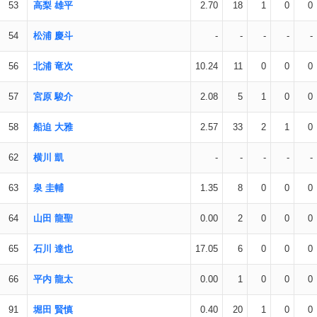
53
高梨 雄平
2.70
18
1
0
0
54
松浦 慶斗
-
-
-
-
-
56
北浦 竜次
10.24
11
0
0
0
57
宮原 駿介
2.08
5
1
0
0
58
船迫 大雅
2.57
33
2
1
0
62
横川 凱
-
-
-
-
-
63
泉 圭輔
1.35
8
0
0
0
64
山田 龍聖
0.00
2
0
0
0
65
石川 達也
17.05
6
0
0
0
66
平内 龍太
0.00
1
0
0
0
91
堀田 賢慎
0.40
20
1
0
0