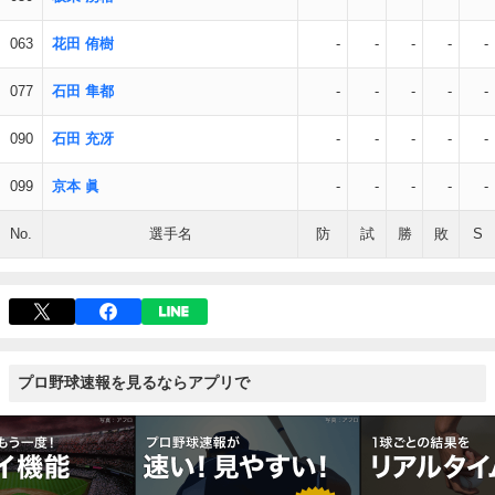
063
花田 侑樹
-
-
-
-
-
077
石田 隼都
-
-
-
-
-
090
石田 充冴
-
-
-
-
-
099
京本 眞
-
-
-
-
-
No.
選手名
防
試
勝
敗
S
プロ野球速報を見るならアプリで