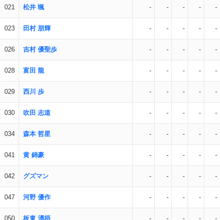
021
松井 颯
-
-
-
-
-
023
田村 朋輝
-
-
-
-
-
026
吉村 優聖歩
-
-
-
-
-
028
富田 龍
-
-
-
-
-
029
西川 歩
-
-
-
-
-
030
吹田 志道
-
-
-
-
-
034
森本 哲星
-
-
-
-
-
041
黄 錦豪
-
-
-
-
-
042
グズマン
-
-
-
-
-
047
河野 優作
-
-
-
-
-
050
板東 湧梧
-
-
-
-
-