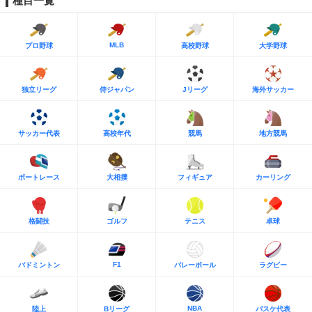
種目一覧
MLB
プロ野球
高校野球
大学野球
独立リーグ
侍ジャパン
Jリーグ
海外サッカー
サッカー代表
高校年代
競馬
地方競馬
ボートレース
大相撲
フィギュア
カーリング
格闘技
ゴルフ
テニス
卓球
F1
バドミントン
バレーボール
ラグビー
NBA
陸上
Bリーグ
バスケ代表