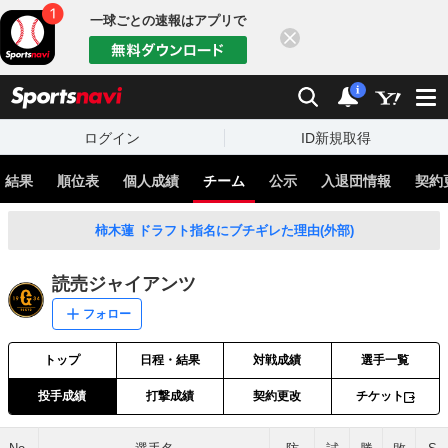
一球ごとの速報はアプリで
閉じる
sports
検索
通知
i
ログイン
ID新規取得
・結果
順位表
個人成績
チーム
公示
入退団情報
契約
柿木蓮 ドラフト指名にブチギレた理由(外部)
読売ジャイアンツ
フォロー
トップ
日程・結果
対戦成績
選手一覧
投手成績
打撃成績
契約更改
チケット