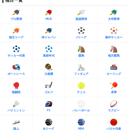
種目一覧
MLB
プロ野球
高校野球
大学野球
独立リーグ
侍ジャパン
Jリーグ
海外サッカー
サッカー代表
高校年代
競馬
地方競馬
ボートレース
大相撲
フィギュア
カーリング
格闘技
ゴルフ
テニス
卓球
F1
バドミントン
バレーボール
ラグビー
NBA
陸上
Bリーグ
バスケ代表