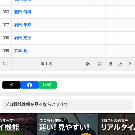
063
花田 侑樹
-
-
-
-
-
077
石田 隼都
-
-
-
-
-
090
石田 充冴
-
-
-
-
-
099
京本 眞
-
-
-
-
-
No.
選手名
防
試
勝
敗
S
プロ野球速報を見るならアプリで