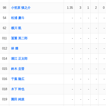
98
小笠原 慎之介
1.35
3
1
2
0
54
松浦 慶斗
-
-
-
-
-
62
横川 凱
-
-
-
-
-
011
冨重 英二郎
-
-
-
-
-
012
林 燦
-
-
-
-
-
014
堀江 正太郎
-
-
-
-
-
015
鈴木 圭晋
-
-
-
-
-
016
千葉 隆広
-
-
-
-
-
018
木下 幹也
-
-
-
-
-
019
園田 純規
-
-
-
-
-