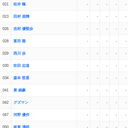
021
松井 颯
-
-
-
-
-
023
田村 朋輝
-
-
-
-
-
026
吉村 優聖歩
-
-
-
-
-
028
富田 龍
-
-
-
-
-
029
西川 歩
-
-
-
-
-
030
吹田 志道
-
-
-
-
-
034
森本 哲星
-
-
-
-
-
041
黄 錦豪
-
-
-
-
-
042
グズマン
-
-
-
-
-
047
河野 優作
-
-
-
-
-
050
板東 湧梧
-
-
-
-
-