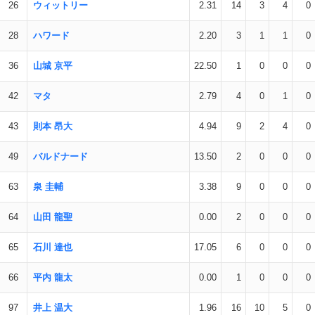
26
ウィットリー
2.31
14
3
4
0
28
ハワード
2.20
3
1
1
0
36
山城 京平
22.50
1
0
0
0
42
マタ
2.79
4
0
1
0
43
則本 昂大
4.94
9
2
4
0
49
バルドナード
13.50
2
0
0
0
63
泉 圭輔
3.38
9
0
0
0
64
山田 龍聖
0.00
2
0
0
0
65
石川 達也
17.05
6
0
0
0
66
平内 龍太
0.00
1
0
0
0
97
井上 温大
1.96
16
10
5
0