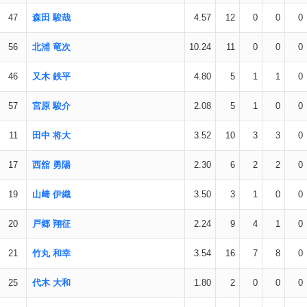
47
森田 駿哉
4.57
12
0
0
0
56
北浦 竜次
10.24
11
0
0
0
46
又木 鉄平
4.80
5
1
1
0
57
宮原 駿介
2.08
5
1
0
0
11
田中 将大
3.52
10
3
3
0
17
西舘 勇陽
2.30
6
2
2
0
19
山﨑 伊織
3.50
3
1
0
0
20
戸郷 翔征
2.24
9
4
1
0
21
竹丸 和幸
3.54
16
7
8
0
25
代木 大和
1.80
2
0
0
0