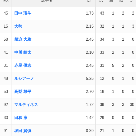
No.
選手名
防
試
勝
敗
S
45
田中 瑛斗
1.73
43
1
2
2
15
大勢
2.15
32
1
1
3
58
船迫 大雅
2.45
34
3
1
0
41
中川 皓太
2.10
33
2
1
0
31
赤星 優志
2.45
31
5
2
0
48
ルシアーノ
5.25
12
0
1
0
53
高梨 雄平
2.70
18
1
0
0
92
マルティネス
1.72
39
3
3
30
30
田和 廉
1.42
29
0
0
0
91
堀田 賢慎
0.39
21
1
0
0