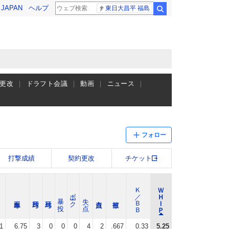
! JAPAN
ヘルプ
東日大昌平 福島
検索
更改
ドラフト会議
動画
ニュース
フォロー
打撃成績
契約更改
チケット
Ｋ／ＢＢ
ＷＨＩＰ
ボーク
暴 投
失 点
1
6.75
3
0
0
0
4
2
.667
0.33
5.25