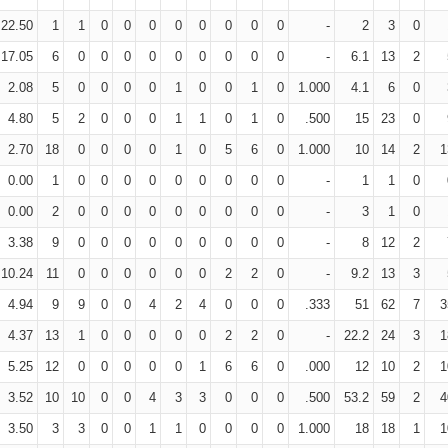
22.50
1
1
0
0
0
0
0
0
0
0
-
2
3
0
17.05
6
0
0
0
0
0
0
0
0
0
-
6.1
13
2
2.08
5
0
0
0
0
1
0
0
1
0
1.000
4.1
6
0
4.80
5
2
0
0
0
1
1
0
1
0
.500
15
23
0
2.70
18
0
0
0
0
1
0
5
6
0
1.000
10
14
2
1
0.00
1
0
0
0
0
0
0
0
0
0
-
1
1
0
0.00
2
0
0
0
0
0
0
0
0
0
-
3
1
0
3.38
9
0
0
0
0
0
0
0
0
0
-
8
12
2
10.24
11
0
0
0
0
0
0
2
2
0
-
9.2
13
3
4.94
9
9
0
0
4
2
4
0
0
0
.333
51
62
7
3
4.37
13
1
0
0
0
0
0
2
2
0
-
22.2
24
3
1
5.25
12
0
0
0
0
0
1
6
6
0
.000
12
10
2
1
3.52
10
10
0
0
4
3
3
0
0
0
.500
53.2
59
2
4
3.50
3
3
0
0
1
1
0
0
0
0
1.000
18
18
1
1