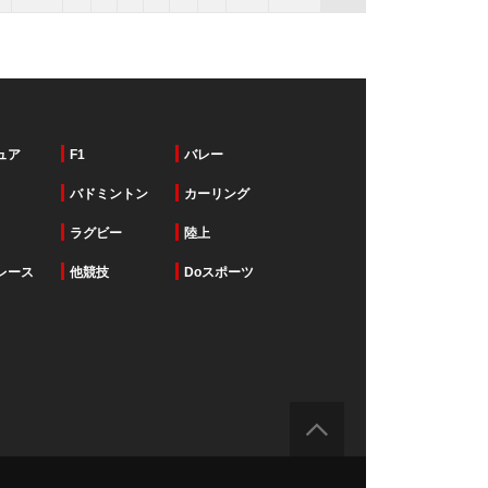
ュア
F1
バレー
バドミントン
カーリング
ラグビー
陸上
レース
他競技
Doスポーツ