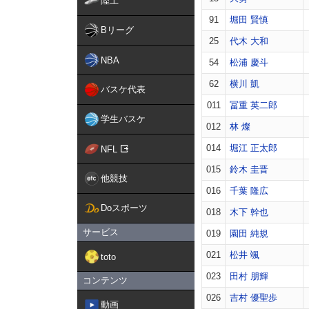
陸上
91
堀田 賢慎
Bリーグ
25
代木 大和
NBA
54
松浦 慶斗
62
横川 凱
バスケ代表
011
冨重 英二郎
学生バスケ
012
林 燦
014
堀江 正太郎
NFL
015
鈴木 圭晋
他競技
016
千葉 隆広
Doスポーツ
018
木下 幹也
サービス
019
園田 純規
021
松井 颯
toto
023
田村 朋輝
コンテンツ
026
吉村 優聖歩
動画