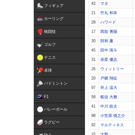
42
マタ
フィギュア
21
竹丸 和幸
カーリング
28
ハワード
格闘技
17
西舘 勇陽
30
田和 廉
ゴルフ
45
田中 瑛斗
テニス
31
赤星 優志
26
ウィットリー
卓球
20
戸郷 翔征
バドミントン
97
井上 温大
F1
58
船迫 大雅
41
中川 皓太
バレーボール
98
小笠原 慎之介
ラグビー
92
マルティネス
15
大勢