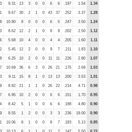
0
9.31
13
3
0
0
6
6
.197
1.54
1.34
1
9.67
30
2
1
0
43
37
.252
3.37
1.28
8
10.80
8
0
0
0
6
5
.247
3.50
1.24
0
8.62
12
2
1
0
8
8
.202
2.50
1.12
6
5.68
10
4
0
0
4
4
.205
1.60
1.11
2
5.45
12
2
0
0
9
7
.211
1.83
1.10
8
6.25
10
2
0
0
11
11
.226
2.80
1.07
7
10.69
36
6
3
0
26
21
.175
2.69
1.03
3
9.11
15
8
1
0
13
13
.200
3.53
1.01
9
8.82
21
1
1
0
26
22
.214
4.71
0.98
7
6.95
10
2
0
0
6
6
.151
1.70
0.95
4
8.42
5
1
0
0
6
6
.188
4.80
0.90
9
8.55
1
2
0
0
3
3
.236
19.00
0.90
1
10.06
8
1
0
0
8
7
.183
5.13
0.85
3
10.13
6
1
1
0
11
7
.147
5.50
0.72