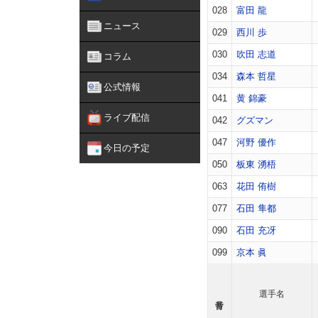
028
富田 龍
ニュース
029
西川 歩
030
吹田 志道
コラム
034
森本 哲星
公式情報
041
黄 錦豪
ライブ配信
042
グズマン
047
河野 優作
今日の予定
050
板東 湧梧
063
花田 侑樹
077
石田 隼都
090
石田 充冴
099
京本 眞
選手名