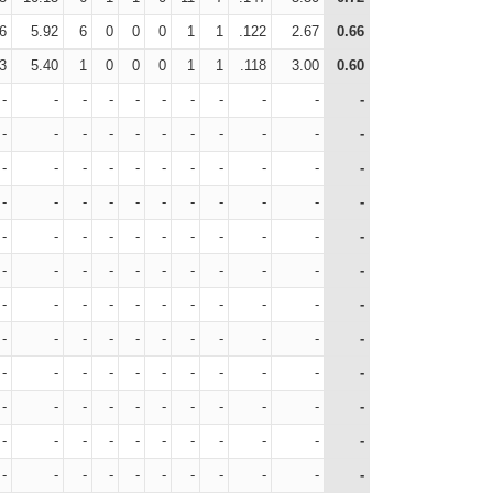
6
5.92
6
0
0
0
1
1
.122
2.67
0.66
3
5.40
1
0
0
0
1
1
.118
3.00
0.60
-
-
-
-
-
-
-
-
-
-
-
-
-
-
-
-
-
-
-
-
-
-
-
-
-
-
-
-
-
-
-
-
-
-
-
-
-
-
-
-
-
-
-
-
-
-
-
-
-
-
-
-
-
-
-
-
-
-
-
-
-
-
-
-
-
-
-
-
-
-
-
-
-
-
-
-
-
-
-
-
-
-
-
-
-
-
-
-
-
-
-
-
-
-
-
-
-
-
-
-
-
-
-
-
-
-
-
-
-
-
-
-
-
-
-
-
-
-
-
-
-
-
-
-
-
-
-
-
-
-
-
-