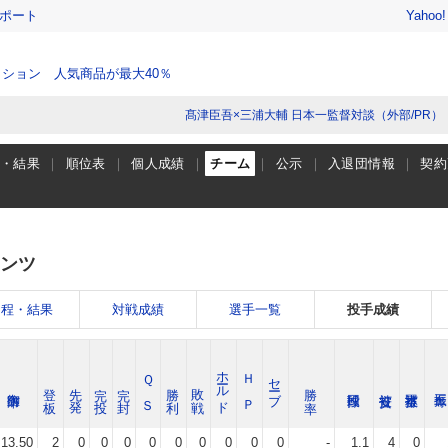
レポート
Yahoo
ション 人気商品が最大40％
髙津臣吾×三浦大輔 日本一監督対談（外部/PR）
程・結果
順位表
個人成績
チーム
公示
入退団情報
契約
ンツ
日程・結果
対戦成績
選手一覧
投手成績
ホールド
Ｑ Ｓ
Ｈ Ｐ
セーブ
登 板
先 発
完 投
完 封
勝 利
敗 戦
勝 率
13.50
2
0
0
0
0
0
0
0
0
0
-
1.1
4
0