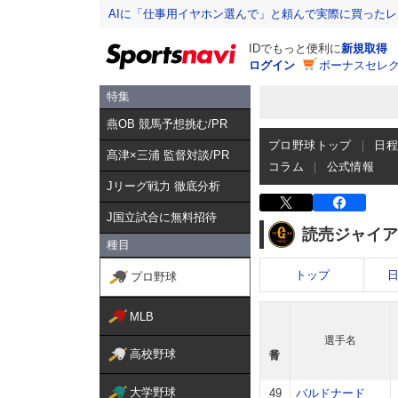
AIに「仕事用イヤホン選んで」と頼んで実際に買った
IDでもっと便利に
新規取得
ログイン
ボーナスセレク
特集
燕OB 競馬予想挑む/PR
プロ野球トップ
日
髙津×三浦 監督対談/PR
コラム
公式情報
Jリーグ戦力 徹底分析
J国立試合に無料招待
読売ジャイア
種目
トップ
プロ野球
MLB
選手名
高校野球
大学野球
49
バルドナード