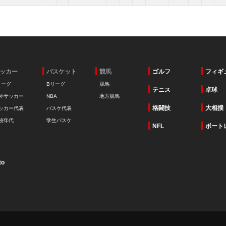
ッカー
バスケット
競馬
ゴルフ
フィギ
リーグ
Bリーグ
競馬
テニス
卓球
外サッカー
NBA
地方競馬
格闘技
大相撲
ッカー代表
バスケ代表
校年代
学生バスケ
NFL
ボート
to