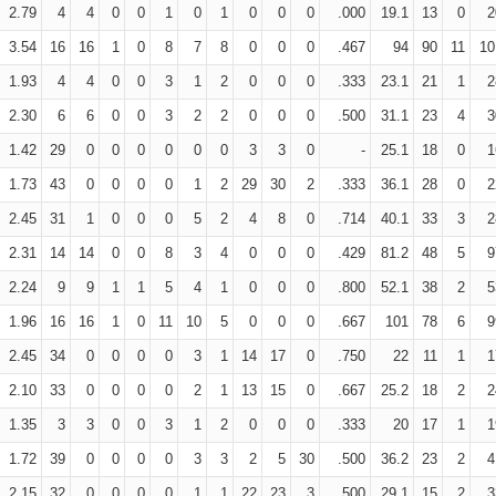
2.79
4
4
0
0
1
0
1
0
0
0
.000
19.1
13
0
2
3.54
16
16
1
0
8
7
8
0
0
0
.467
94
90
11
10
1.93
4
4
0
0
3
1
2
0
0
0
.333
23.1
21
1
2
2.30
6
6
0
0
3
2
2
0
0
0
.500
31.1
23
4
3
1.42
29
0
0
0
0
0
0
3
3
0
-
25.1
18
0
1
1.73
43
0
0
0
0
1
2
29
30
2
.333
36.1
28
0
2
2.45
31
1
0
0
0
5
2
4
8
0
.714
40.1
33
3
2
2.31
14
14
0
0
8
3
4
0
0
0
.429
81.2
48
5
9
2.24
9
9
1
1
5
4
1
0
0
0
.800
52.1
38
2
5
1.96
16
16
1
0
11
10
5
0
0
0
.667
101
78
6
9
2.45
34
0
0
0
0
3
1
14
17
0
.750
22
11
1
1
2.10
33
0
0
0
0
2
1
13
15
0
.667
25.2
18
2
2
1.35
3
3
0
0
3
1
2
0
0
0
.333
20
17
1
1
1.72
39
0
0
0
0
3
3
2
5
30
.500
36.2
23
2
4
2.15
32
0
0
0
0
1
1
22
23
3
.500
29.1
15
2
3