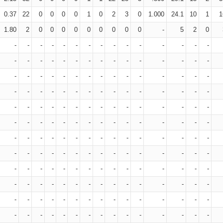
0.37
22
0
0
0
0
1
0
2
3
0
1.000
24.1
10
1
1
1.80
2
0
0
0
0
0
0
0
0
0
-
5
2
0
-
-
-
-
-
-
-
-
-
-
-
-
-
-
-
-
-
-
-
-
-
-
-
-
-
-
-
-
-
-
-
-
-
-
-
-
-
-
-
-
-
-
-
-
-
-
-
-
-
-
-
-
-
-
-
-
-
-
-
-
-
-
-
-
-
-
-
-
-
-
-
-
-
-
-
-
-
-
-
-
-
-
-
-
-
-
-
-
-
-
-
-
-
-
-
-
-
-
-
-
-
-
-
-
-
-
-
-
-
-
-
-
-
-
-
-
-
-
-
-
-
-
-
-
-
-
-
-
-
-
-
-
-
-
-
-
-
-
-
-
-
-
-
-
-
-
-
-
-
-
-
-
-
-
-
-
-
-
-
-
-
-
-
-
-
-
-
-
-
-
-
-
-
-
-
-
-
-
-
-