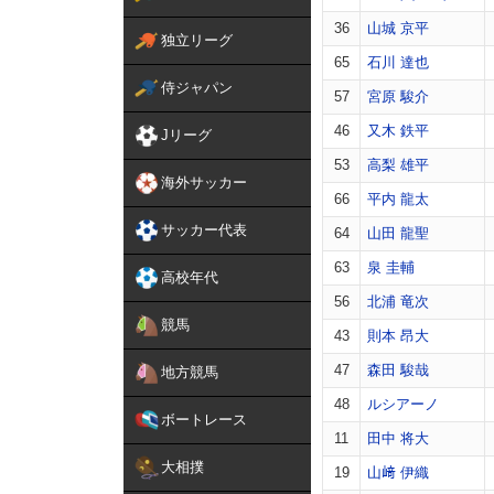
36
山城 京平
独立リーグ
65
石川 達也
侍ジャパン
57
宮原 駿介
46
又木 鉄平
Jリーグ
53
高梨 雄平
海外サッカー
66
平内 龍太
サッカー代表
64
山田 龍聖
63
泉 圭輔
高校年代
56
北浦 竜次
競馬
43
則本 昂大
47
森田 駿哉
地方競馬
48
ルシアーノ
ボートレース
11
田中 将大
大相撲
19
山﨑 伊織