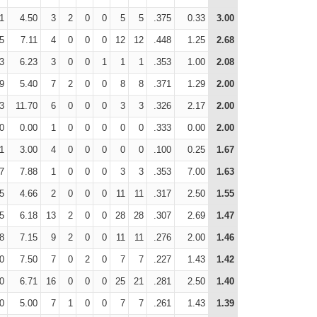
1
4.50
3
2
0
0
5
5
.375
0.33
3.00
5
7.11
4
0
0
0
12
12
.448
1.25
2.68
3
6.23
3
0
0
1
1
1
.353
1.00
2.08
9
5.40
7
2
0
0
8
8
.371
1.29
2.00
3
11.70
6
0
0
0
3
3
.326
2.17
2.00
0
0.00
1
0
0
0
0
0
.333
0.00
2.00
1
3.00
4
0
0
0
0
0
.100
0.25
1.67
7
7.88
1
0
0
0
3
3
.353
7.00
1.63
5
4.66
2
0
0
0
11
11
.317
2.50
1.55
5
6.18
13
2
0
0
28
28
.307
2.69
1.47
8
7.15
9
2
0
0
11
11
.276
2.00
1.46
0
7.50
7
0
2
0
7
7
.227
1.43
1.42
0
6.71
16
0
0
0
25
21
.281
2.50
1.40
0
5.00
7
1
0
0
7
7
.261
1.43
1.39