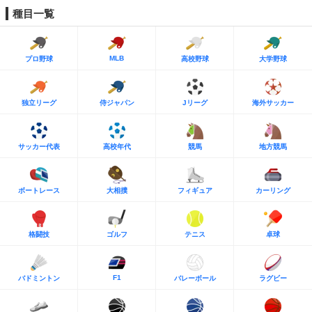
種目一覧
MLB
プロ野球
高校野球
大学野球
独立リーグ
侍ジャパン
Jリーグ
海外サッカー
サッカー代表
高校年代
競馬
地方競馬
ボートレース
大相撲
フィギュア
カーリング
格闘技
ゴルフ
テニス
卓球
F1
バドミントン
バレーボール
ラグビー