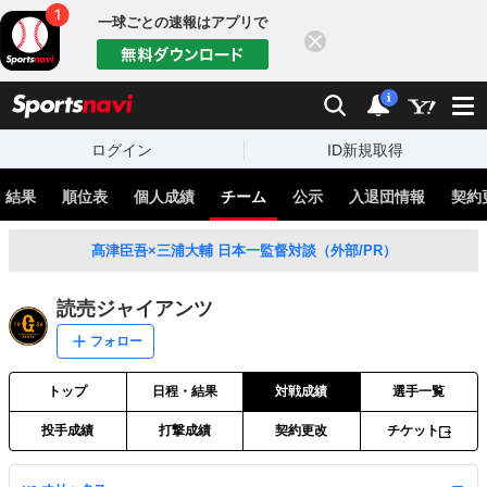
一球ごとの速報はアプリで
閉じる
sports
検索
通知
i
ログイン
ID新規取得
・結果
順位表
個人成績
チーム
公示
入退団情報
契約
髙津臣吾×三浦大輔 日本一監督対談（外部/PR）
読売ジャイアンツ
フォロー
トップ
日程・結果
対戦成績
選手一覧
投手成績
打撃成績
契約更改
チケット