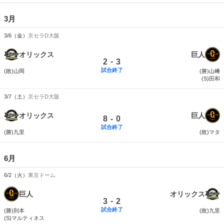
3月
3/6（金）
京セラD大阪
オリックス
巨人
-
2
3
試合終了
(敗)山岡
(勝)山﨑
(S)田和
3/7（土）
京セラD大阪
オリックス
巨人
-
8
0
試合終了
(勝)九里
(敗)マタ
6月
6/2（火）
東京ドーム
巨人
オリックス
-
3
2
試合終了
(勝)則本
(敗)九里
(S)マルティネス