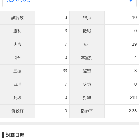
試合数
3
得点
10
勝利
3
敗戦
0
失点
7
安打
19
引分
0
本塁打
4
三振
33
盗塁
3
四球
7
失策
0
死球
0
打率
.218
併殺打
0
防御率
2.33
対戦日程