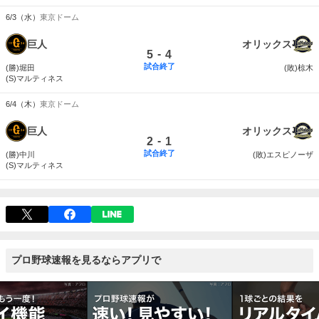
6/3（水）
東京ドーム
巨人
オリックス
-
5
4
試合終了
(勝)堀田
(敗)椋木
(S)マルティネス
6/4（木）
東京ドーム
巨人
オリックス
-
2
1
試合終了
(勝)中川
(敗)エスピノーザ
(S)マルティネス
プロ野球速報を見るならアプリで