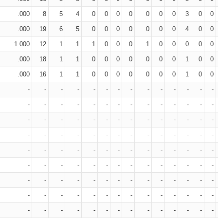
.000
8
5
4
0
0
0
0
0
0
0
3
0
0
.000
19
6
5
0
0
0
0
0
0
0
4
0
0
1.000
12
1
1
1
0
0
0
1
0
0
0
0
0
.000
18
1
1
0
0
0
0
0
0
0
1
0
0
.000
16
1
1
0
0
0
0
0
0
0
1
0
0
-
-
-
-
-
-
-
-
-
-
-
-
-
-
-
-
-
-
-
-
-
-
-
-
-
-
-
-
-
-
-
-
-
-
-
-
-
-
-
-
-
-
-
-
-
-
-
-
-
-
-
-
-
-
-
-
-
-
-
-
-
-
-
-
-
-
-
-
-
-
-
-
-
-
-
-
-
-
-
-
-
-
-
-
-
-
-
-
-
-
-
-
-
-
-
-
-
-
-
-
-
-
-
-
-
-
-
-
-
-
-
-
-
-
-
-
-
-
-
-
-
-
-
-
-
-