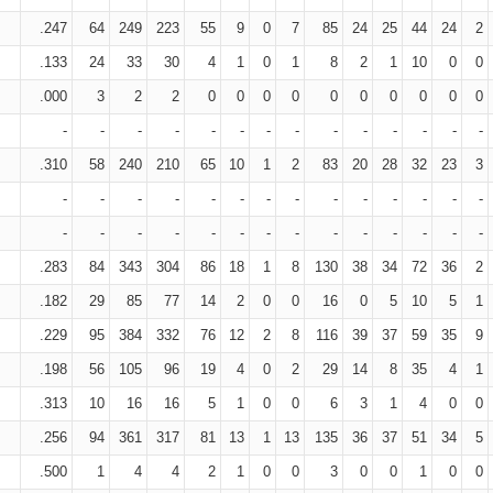
.247
64
249
223
55
9
0
7
85
24
25
44
24
2
.133
24
33
30
4
1
0
1
8
2
1
10
0
0
.000
3
2
2
0
0
0
0
0
0
0
0
0
0
-
-
-
-
-
-
-
-
-
-
-
-
-
-
.310
58
240
210
65
10
1
2
83
20
28
32
23
3
-
-
-
-
-
-
-
-
-
-
-
-
-
-
-
-
-
-
-
-
-
-
-
-
-
-
-
-
.283
84
343
304
86
18
1
8
130
38
34
72
36
2
.182
29
85
77
14
2
0
0
16
0
5
10
5
1
.229
95
384
332
76
12
2
8
116
39
37
59
35
9
.198
56
105
96
19
4
0
2
29
14
8
35
4
1
.313
10
16
16
5
1
0
0
6
3
1
4
0
0
.256
94
361
317
81
13
1
13
135
36
37
51
34
5
.500
1
4
4
2
1
0
0
3
0
0
1
0
0