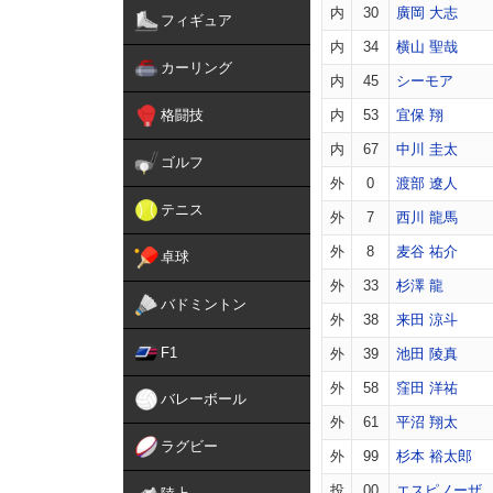
内
30
廣岡 大志
フィギュア
内
34
横山 聖哉
カーリング
内
45
シーモア
格闘技
内
53
宜保 翔
内
67
中川 圭太
ゴルフ
外
0
渡部 遼人
テニス
外
7
西川 龍馬
外
8
麦谷 祐介
卓球
外
33
杉澤 龍
バドミントン
外
38
来田 涼斗
F1
外
39
池田 陵真
外
58
窪田 洋祐
バレーボール
外
61
平沼 翔太
ラグビー
外
99
杉本 裕太郎
投
00
エスピノーザ