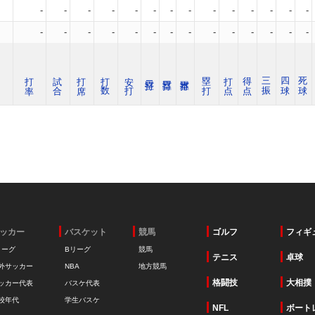
-
-
-
-
-
-
-
-
-
-
-
-
-
-
-
-
-
-
-
-
-
-
-
-
-
-
-
-
打 率
試 合
打 席
打 数
安 打
塁 打
打 点
得 点
三 振
四 球
死 球
ッカー
バスケット
競馬
ゴルフ
フィギ
リーグ
Bリーグ
競馬
テニス
卓球
外サッカー
NBA
地方競馬
格闘技
大相撲
ッカー代表
バスケ代表
校年代
学生バスケ
NFL
ボート