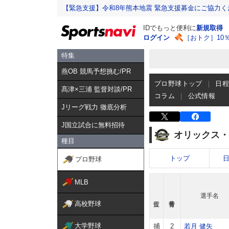
【緊急支援】令和8年熊本地震 緊急支援募金にご協力く
IDでもっと便利に
新規取得
ログイン
［おトク］10
特集
燕OB 競馬予想挑む/PR
プロ野球トップ
日
髙津×三浦 監督対談/PR
コラム
公式情報
Jリーグ戦力 徹底分析
J国立試合に無料招待
オリックス・
種目
トップ
プロ野球
MLB
選手名
高校野球
大学野球
捕
2
若月 健矢