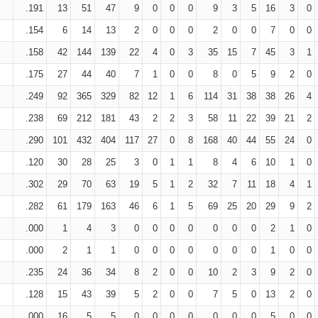
.191
13
51
47
9
0
0
0
9
3
5
16
3
0
.154
6
14
13
2
0
0
0
2
0
0
7
0
0
.158
42
144
139
22
4
0
3
35
15
7
45
3
1
.175
27
44
40
7
1
0
0
8
0
5
9
2
0
.249
92
365
329
82
12
1
6
114
31
38
38
26
4
.238
69
212
181
43
2
2
3
58
11
22
39
21
2
.290
101
432
404
117
27
0
8
168
40
44
55
24
0
.120
30
28
25
3
0
1
1
8
4
6
10
1
0
.302
29
70
63
19
5
1
2
32
7
11
18
4
1
.282
61
179
163
46
6
1
5
69
25
20
29
9
2
.000
1
4
3
0
0
0
0
0
0
0
2
1
0
.000
2
1
1
0
0
0
0
0
0
0
1
0
0
.235
24
36
34
8
2
0
0
10
2
3
9
2
0
.128
15
43
39
5
2
0
0
7
5
0
13
2
0
.000
16
5
5
0
0
0
0
0
0
0
5
0
0