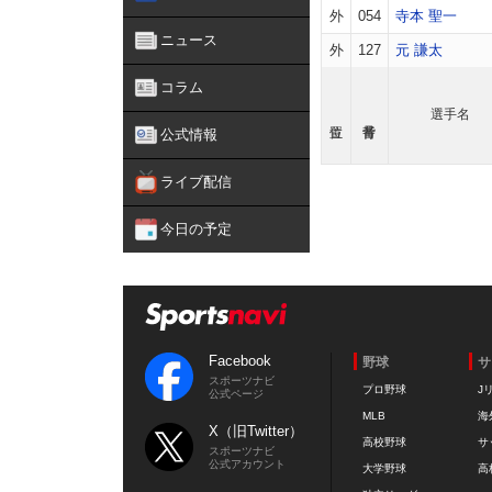
外
054
寺本 聖一
ニュース
外
127
元 謙太
コラム
選手名
公式情報
ライブ配信
今日の予定
Facebook
野球
サ
スポーツナビ
プロ野球
J
公式ページ
MLB
海
X（旧Twitter）
高校野球
サ
スポーツナビ
公式アカウント
大学野球
高