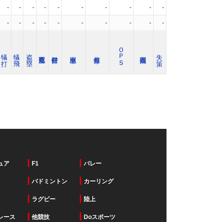
-
-
-
-
-
-
-
-
-
-
-
-
-
-
-
-
-
-
-
-
ＯＰＳ
犠 打
犠 飛
盗 塁
失 策
ュア
F1
バレー
バドミントン
カーリング
ラグビー
陸上
レース
他競技
Doスポーツ