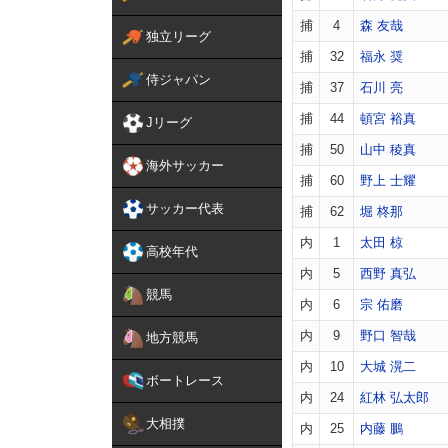
捕
4
森 友哉
独立リーグ
捕
32
福永 奨
侍ジャパン
捕
37
石川 亮
捕
44
頓宮 裕真
Jリーグ
捕
50
山中 稜真
海外サッカー
捕
60
野上 士耀
サッカー代表
捕
62
堀 柊那
内
1
太田 椋
高校年代
内
5
西野 真弘
競馬
内
6
宗 佑磨
内
9
野口 智哉
地方競馬
内
10
大城 滉二
ボートレース
内
24
紅林 弘太郎
大相撲
内
25
内藤 鵬