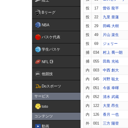
陸上
投
17
曽谷 龍平
Bリーグ
投
22
九里 亜蓮
NBA
投
29
田嶋 大樹
投
49
片山 楽生
バスケ代表
投
69
ジェリー
学生バスケ
捕
034
村上 喬一朗
捕
055
田島 光祐
NFL
内
003
中西 創大
他競技
内
045
河野 聡太
Doスポーツ
内
051
今坂 幸暉
サービス
内
052
清水 武蔵
内
122
大里 昂生
toto
内
126
香月 一也
コンテンツ
外
001
三方 陽登
動画