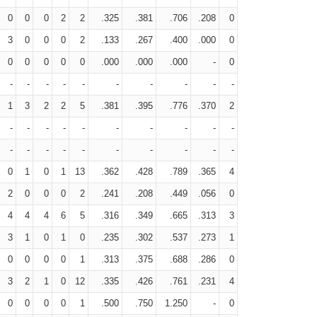
0
0
0
2
2
.325
.381
.706
.208
0
3
0
0
0
2
.133
.267
.400
.000
0
0
0
0
0
0
.000
.000
.000
-
0
-
-
-
-
-
-
-
-
-
-
1
3
2
2
5
.381
.395
.776
.370
2
-
-
-
-
-
-
-
-
-
-
-
-
-
-
-
-
-
-
-
-
0
1
0
1
13
.362
.428
.789
.365
4
2
0
0
0
2
.241
.208
.449
.056
0
4
4
4
6
5
.316
.349
.665
.313
3
3
1
0
1
0
.235
.302
.537
.273
1
0
0
0
0
1
.313
.375
.688
.286
0
3
2
1
0
12
.335
.426
.761
.231
4
0
0
0
0
1
.500
.750
1.250
-
0