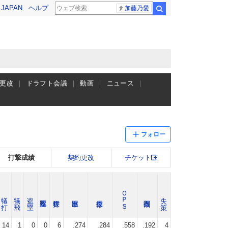
! JAPAN
ヘルプ
加藤乃愛
検索
更改
ドラフト会議
動画
ニュース
フォロー
打撃成績
契約更改
チケット
ＯＰＳ
犠 打
犠 飛
盗 塁
失 策
14
1
0
0
6
.274
.284
.558
.192
4