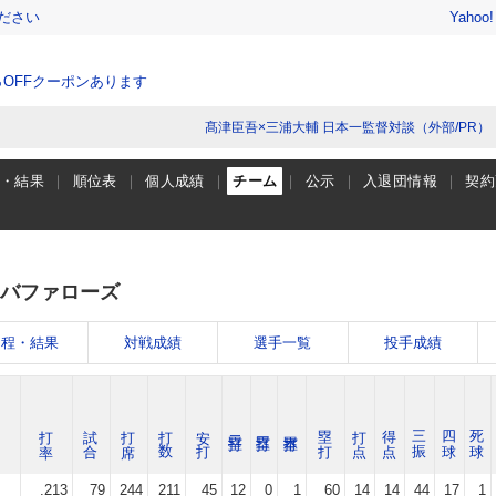
ださい
Yahoo
％OFFクーポンあります
髙津臣吾×三浦大輔 日本一監督対談（外部/PR）
程・結果
順位表
個人成績
チーム
公示
入退団情報
契約
バファローズ
日程・結果
対戦成績
選手一覧
投手成績
打 率
試 合
打 席
打 数
安 打
塁 打
打 点
得 点
三 振
四 球
死 球
.213
79
244
211
45
12
0
1
60
14
14
44
17
1