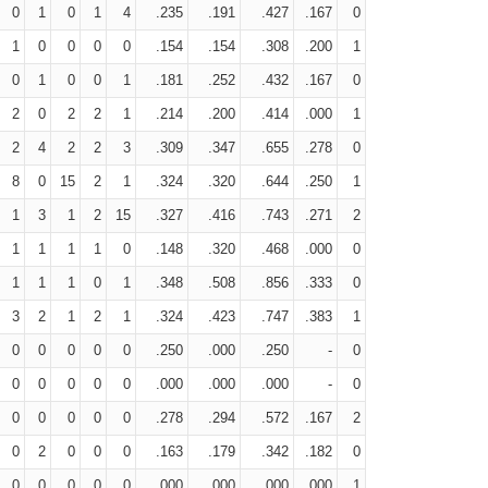
0
1
0
1
4
.235
.191
.427
.167
0
1
0
0
0
0
.154
.154
.308
.200
1
0
1
0
0
1
.181
.252
.432
.167
0
2
0
2
2
1
.214
.200
.414
.000
1
2
4
2
2
3
.309
.347
.655
.278
0
8
0
15
2
1
.324
.320
.644
.250
1
1
3
1
2
15
.327
.416
.743
.271
2
1
1
1
1
0
.148
.320
.468
.000
0
1
1
1
0
1
.348
.508
.856
.333
0
3
2
1
2
1
.324
.423
.747
.383
1
0
0
0
0
0
.250
.000
.250
-
0
0
0
0
0
0
.000
.000
.000
-
0
0
0
0
0
0
.278
.294
.572
.167
2
0
2
0
0
0
.163
.179
.342
.182
0
0
0
0
0
0
.000
.000
.000
.000
1