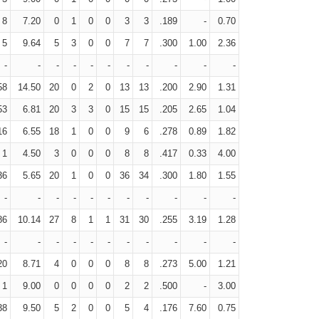
8
7.20
0
1
0
0
3
3
.189
-
0.70
5
9.64
5
3
0
0
7
7
.300
1.00
2.36
-
-
-
-
-
-
-
-
-
-
-
58
14.50
20
0
2
0
13
13
.200
2.90
1.31
53
6.81
20
3
3
0
15
15
.205
2.65
1.04
16
6.55
18
1
0
0
9
6
.278
0.89
1.82
1
4.50
3
0
0
0
8
8
.417
0.33
4.00
36
5.65
20
1
0
0
36
34
.300
1.80
1.55
-
-
-
-
-
-
-
-
-
-
-
86
10.14
27
8
1
1
31
30
.255
3.19
1.28
-
-
-
-
-
-
-
-
-
-
-
20
8.71
4
0
0
0
8
8
.273
5.00
1.21
1
9.00
0
0
0
0
2
2
.500
-
3.00
38
9.50
5
2
0
0
5
4
.176
7.60
0.75