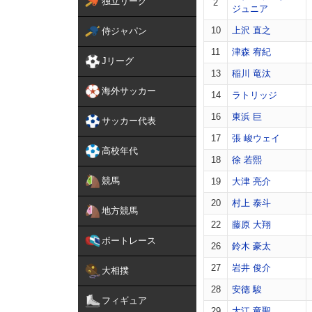
独立リーグ
2
ジュニア
10
上沢 直之
侍ジャパン
11
津森 宥紀
Jリーグ
13
稲川 竜汰
海外サッカー
14
ラトリッジ
16
東浜 巨
サッカー代表
17
張 峻ウェイ
高校年代
18
徐 若熙
競馬
19
大津 亮介
20
村上 泰斗
地方競馬
22
藤原 大翔
ボートレース
26
鈴木 豪太
27
岩井 俊介
大相撲
28
安德 駿
フィギュア
29
大江 竜聖