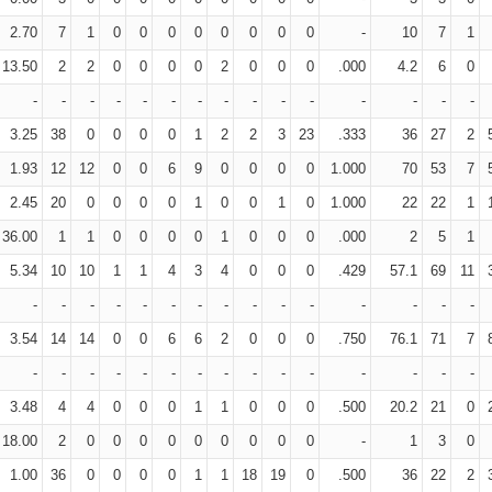
2.70
7
1
0
0
0
0
0
0
0
0
-
10
7
1
13.50
2
2
0
0
0
0
2
0
0
0
.000
4.2
6
0
-
-
-
-
-
-
-
-
-
-
-
-
-
-
-
3.25
38
0
0
0
0
1
2
2
3
23
.333
36
27
2
1.93
12
12
0
0
6
9
0
0
0
0
1.000
70
53
7
2.45
20
0
0
0
0
1
0
0
1
0
1.000
22
22
1
36.00
1
1
0
0
0
0
1
0
0
0
.000
2
5
1
5.34
10
10
1
1
4
3
4
0
0
0
.429
57.1
69
11
-
-
-
-
-
-
-
-
-
-
-
-
-
-
-
3.54
14
14
0
0
6
6
2
0
0
0
.750
76.1
71
7
-
-
-
-
-
-
-
-
-
-
-
-
-
-
-
3.48
4
4
0
0
0
1
1
0
0
0
.500
20.2
21
0
18.00
2
0
0
0
0
0
0
0
0
0
-
1
3
0
1.00
36
0
0
0
0
1
1
18
19
0
.500
36
22
2