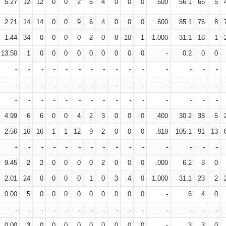
5.27
12
12
0
0
2
6
4
0
0
0
.600
56.1
66
5
2.21
14
14
0
0
9
6
4
0
0
0
.600
85.1
76
8
1.44
34
0
0
0
0
2
0
8
10
1
1.000
31.1
18
1
13.50
1
0
0
0
0
0
0
0
0
0
-
0.2
0
0
-
-
-
-
-
-
-
-
-
-
-
-
-
-
-
-
-
-
-
-
-
-
-
-
-
-
-
-
-
-
-
-
-
-
-
-
-
-
-
-
-
-
-
-
-
4.99
6
6
0
0
4
2
3
0
0
0
.400
30.2
38
5
2.56
16
16
1
1
12
9
2
0
0
0
.818
105.1
91
13
-
-
-
-
-
-
-
-
-
-
-
-
-
-
-
9.45
2
2
0
0
0
0
2
0
0
0
.000
6.2
8
0
2.01
24
0
0
0
0
1
0
3
4
0
1.000
31.1
23
2
0.00
5
0
0
0
0
0
0
0
0
0
-
6
4
0
-
-
-
-
-
-
-
-
-
-
-
-
-
-
-
0.00
3
0
0
0
0
0
0
0
0
0
-
3
3
0