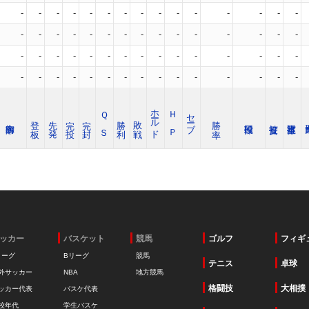
-
-
-
-
-
-
-
-
-
-
-
-
-
-
-
-
-
-
-
-
-
-
-
-
-
-
-
-
-
-
-
-
-
-
-
-
-
-
-
-
-
-
-
-
-
-
-
-
-
-
-
-
-
-
-
-
-
-
-
-
ホールド
Ｑ Ｓ
Ｈ Ｐ
セーブ
登 板
先 発
完 投
完 封
勝 利
敗 戦
勝 率
ッカー
バスケット
競馬
ゴルフ
フィギ
リーグ
Bリーグ
競馬
テニス
卓球
外サッカー
NBA
地方競馬
格闘技
大相撲
ッカー代表
バスケ代表
校年代
学生バスケ