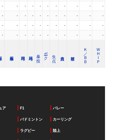
-
-
-
-
-
-
-
-
-
-
-
-
-
-
-
-
-
-
-
-
-
-
-
-
-
-
-
-
-
-
-
-
-
-
-
-
-
-
-
-
-
-
-
-
Ｋ／ＢＢ
ＷＨＩＰ
ボーク
暴 投
失 点
ュア
F1
バレー
バドミントン
カーリング
ラグビー
陸上