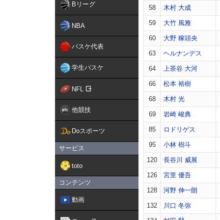
Bリーグ
58
木村 大成
59
大竹 風雅
NBA
60
大野 稼頭央
バスケ代表
63
ヘルナンデス
学生バスケ
64
上茶谷 大河
66
松本 裕樹
NFL
68
木村 光
他競技
69
岩崎 峻典
85
ロドリゲス
Doスポーツ
95
小林 樹斗
サービス
120
長谷川 威展
toto
126
宮里 優吾
コンテンツ
128
河野 伸一朗
動画
132
川口 冬弥