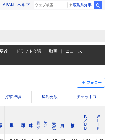
! JAPAN
ヘルプ
広島県知事
検索
更改
ドラフト会議
動画
ニュース
フォロー
打撃成績
契約更改
チケット
Ｋ／ＢＢ
ＷＨＩＰ
ボーク
暴 投
失 点