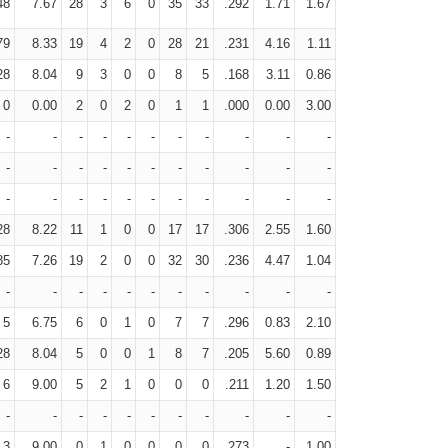
48
7.67
28
3
6
0
35
33
.292
1.71
1.67
79
8.33
19
4
2
0
28
21
.231
4.16
1.11
28
8.04
9
3
0
0
8
5
.168
3.11
0.86
0
0.00
2
0
2
0
1
1
.000
0.00
3.00
-
-
-
-
-
-
-
-
-
-
-
-
-
-
-
-
-
-
-
-
-
-
-
-
-
-
-
-
-
-
-
-
-
28
8.22
11
1
0
0
17
17
.306
2.55
1.60
85
7.26
19
2
0
0
32
30
.236
4.47
1.04
-
-
-
-
-
-
-
-
-
-
-
5
6.75
6
0
1
0
7
7
.296
0.83
2.10
28
8.04
5
0
0
1
8
7
.205
5.60
0.89
6
9.00
5
2
1
0
0
0
.211
1.20
1.50
-
-
-
-
-
-
-
-
-
-
-
3
9.00
0
1
0
0
0
0
.273
-
1.00