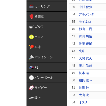
カーリング
30
中村 稔弥
34
アルメンタ
格闘技
35
モイネロ
ゴルフ
40
杉山 一樹
41
前田 悠伍
テニス
42
伊藤 優輔
卓球
43
北斗
バドミントン
47
大関 友久
48
藤井 皓哉
F1
49
松本 晴
バレーボール
50
相良 雅斗
ラグビー
51
前田 純
53
大山 凌
陸上
54
オスナ