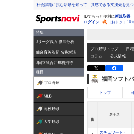
社会課題に挑む活動を知って、共感できる支援先を見つ
IDでもっと便利に
新規取得
ログイン
［おトク］10
特集
Jリーグ戦力 徹底分析
プロ野球トップ
日
仙台育英監督 名将対談
コラム
公式情報
J国立試合に無料招待
種目
福岡ソフトバ
プロ野球
トップ
MLB
高校野球
選手名
大学野球
スチュワート・