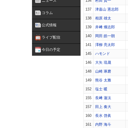
ニュース
134
村田 賢一
137
津嘉山 憲志郎
コラム
138
相原 雄太
公式情報
139
井﨑 燦志郎
140
岡田 皓一朗
ライブ配信
141
澤柳 亮太郎
今日の予定
145
ハモンド
146
大矢 琉晟
148
山崎 琢磨
149
熊谷 太雅
152
塩士 暖
155
長﨑 蓮汰
157
田上 奏大
160
長水 啓眞
161
内野 海斗