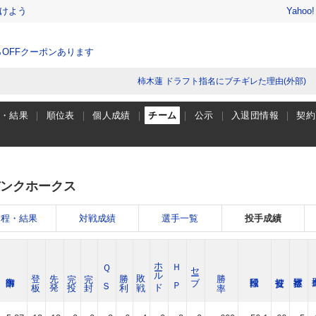
けよう
Yahoo
％OFFクーポンあります
柿木蓮 ドラフト指名にブチギレた理由(外部)
程・結果
順位表
個人成績
チーム
公示
入退団情報
契約
ンクホークス
日程・結果
対戦成績
選手一覧
投手成績
ホールド
Ｑ Ｓ
Ｈ Ｐ
セーブ
登 板
先 発
完 投
完 封
勝 利
敗 戦
勝 率