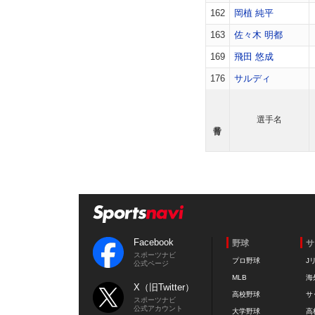
162
岡植 純平
163
佐々木 明都
169
飛田 悠成
176
サルディ
選手名
Facebook
野球
サ
スポーツナビ
プロ野球
J
公式ページ
MLB
海
X（旧Twitter）
高校野球
サ
スポーツナビ
公式アカウント
大学野球
高