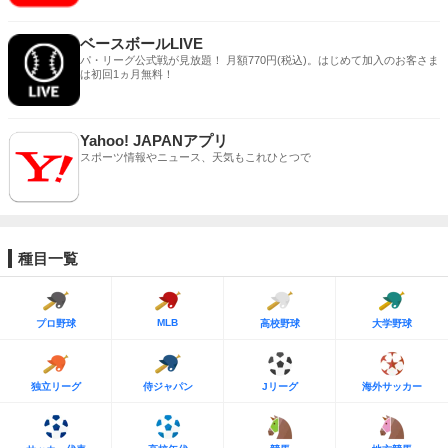
ベースボールLIVE
パ・リーグ公式戦が見放題！ 月額770円(税込)。はじめて加入のお客さま
は初回1ヵ月無料！
Yahoo! JAPANアプリ
スポーツ情報やニュース、天気もこれひとつで
種目一覧
MLB
プロ野球
高校野球
大学野球
独立リーグ
侍ジャパン
Jリーグ
海外サッカー