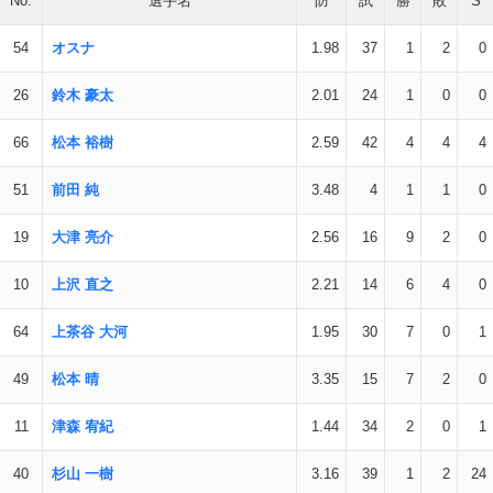
No.
選手名
防
試
勝
敗
S
54
オスナ
1.98
37
1
2
0
26
鈴木 豪太
2.01
24
1
0
0
66
松本 裕樹
2.59
42
4
4
4
51
前田 純
3.48
4
1
1
0
19
大津 亮介
2.56
16
9
2
0
10
上沢 直之
2.21
14
6
4
0
64
上茶谷 大河
1.95
30
7
0
1
49
松本 晴
3.35
15
7
2
0
11
津森 宥紀
1.44
34
2
0
1
40
杉山 一樹
3.16
39
1
2
24