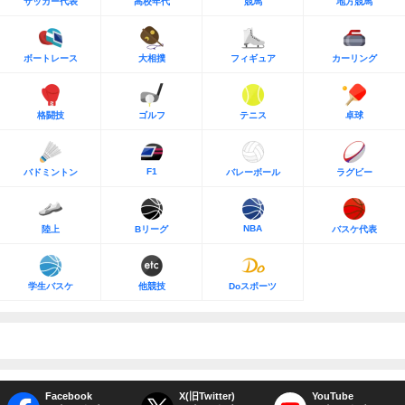
サッカー代表
高校年代
競馬
地方競馬
ボートレース
大相撲
フィギュア
カーリング
格闘技
ゴルフ
テニス
卓球
F1
バドミントン
バレーボール
ラグビー
NBA
陸上
Bリーグ
バスケ代表
学生バスケ
他競技
Doスポーツ
Facebook
X(旧Twitter)
YouTube