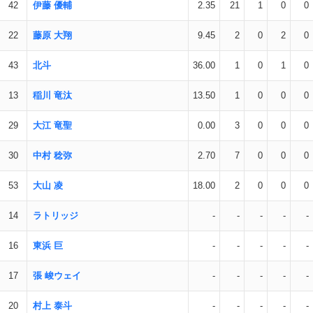
42
伊藤 優輔
2.35
21
1
0
0
22
藤原 大翔
9.45
2
0
2
0
43
北斗
36.00
1
0
1
0
13
稲川 竜汰
13.50
1
0
0
0
29
大江 竜聖
0.00
3
0
0
0
30
中村 稔弥
2.70
7
0
0
0
53
大山 凌
18.00
2
0
0
0
14
ラトリッジ
-
-
-
-
-
16
東浜 巨
-
-
-
-
-
17
張 峻ウェイ
-
-
-
-
-
20
村上 泰斗
-
-
-
-
-