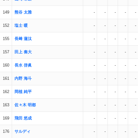
149
熊谷 太雅
-
-
-
-
-
152
塩士 暖
-
-
-
-
-
155
長﨑 蓮汰
-
-
-
-
-
157
田上 奏大
-
-
-
-
-
160
長水 啓眞
-
-
-
-
-
161
内野 海斗
-
-
-
-
-
162
岡植 純平
-
-
-
-
-
163
佐々木 明都
-
-
-
-
-
169
飛田 悠成
-
-
-
-
-
176
サルディ
-
-
-
-
-