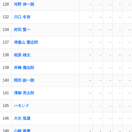
128
河野 伸一朗
-
-
-
-
-
132
川口 冬弥
-
-
-
-
-
134
村田 賢一
-
-
-
-
-
137
津嘉山 憲志郎
-
-
-
-
-
138
相原 雄太
-
-
-
-
-
139
井﨑 燦志郎
-
-
-
-
-
140
岡田 皓一朗
-
-
-
-
-
141
澤柳 亮太郎
-
-
-
-
-
145
ハモンド
-
-
-
-
-
146
大矢 琉晟
-
-
-
-
-
148
山崎 琢磨
-
-
-
-
-