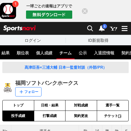
一球ごとの速報はアプリで
閉じる
sports
検索
通知
i
ログイン
ID新規取得
・結果
順位表
個人成績
チーム
公示
入退団情報
契約
髙津臣吾×三浦大輔 日本一監督対談（外部/PR）
福岡ソフトバンクホークス
フォロー
トップ
日程・結果
対戦成績
選手一覧
投手成績
打撃成績
契約更改
チケット