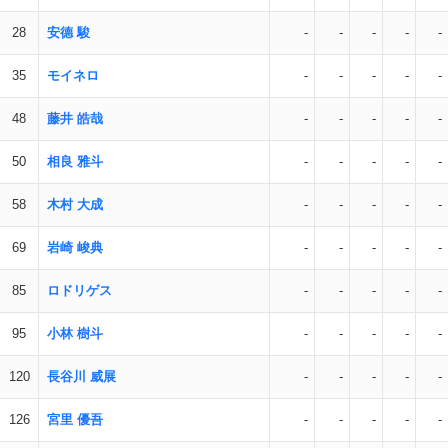
28
安德 駿
-
-
-
-
-
35
モイネロ
-
-
-
-
-
48
藤井 皓哉
-
-
-
-
-
50
相良 雅斗
-
-
-
-
-
58
木村 大成
-
-
-
-
-
69
岩崎 峻典
-
-
-
-
-
85
ロドリゲス
-
-
-
-
-
95
小林 樹斗
-
-
-
-
-
120
長谷川 威展
-
-
-
-
-
126
宮里 優吾
-
-
-
-
-