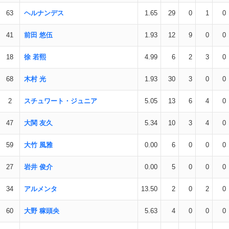
63
ヘルナンデス
1.65
29
0
1
0
41
前田 悠伍
1.93
12
9
0
0
18
徐 若熙
4.99
6
2
3
0
68
木村 光
1.93
30
3
0
0
2
スチュワート・ジュニア
5.05
13
6
4
0
47
大関 友久
5.34
10
3
4
0
59
大竹 風雅
0.00
6
0
0
0
27
岩井 俊介
0.00
5
0
0
0
34
アルメンタ
13.50
2
0
2
0
60
大野 稼頭央
5.63
4
0
0
0