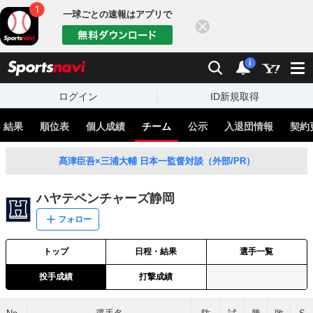
一球ごとの速報はアプリで
閉じる
sports
検索
通知
i
ログイン
ID新規取得
・結果
順位表
個人成績
チーム
公示
入退団情報
契約
髙津臣吾×三浦大輔 日本一監督対談（外部/PR）
ハヤテベンチャーズ静岡
フォロー
トップ
日程・結果
選手一覧
投手成績
打撃成績