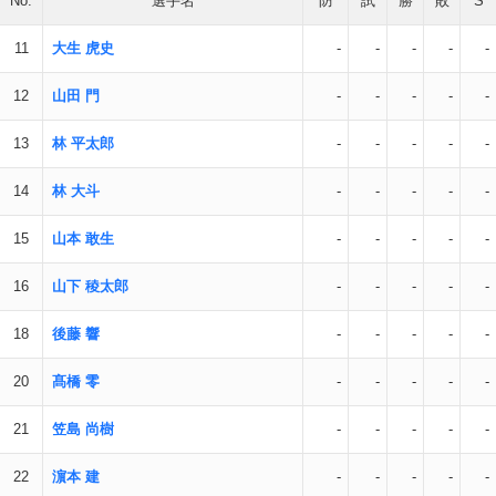
No.
選手名
防
試
勝
敗
S
11
大生 虎史
-
-
-
-
-
12
山田 門
-
-
-
-
-
13
林 平太郎
-
-
-
-
-
14
林 大斗
-
-
-
-
-
15
山本 敢生
-
-
-
-
-
16
山下 稜太郎
-
-
-
-
-
18
後藤 響
-
-
-
-
-
20
髙橋 零
-
-
-
-
-
21
笠島 尚樹
-
-
-
-
-
22
濵本 建
-
-
-
-
-