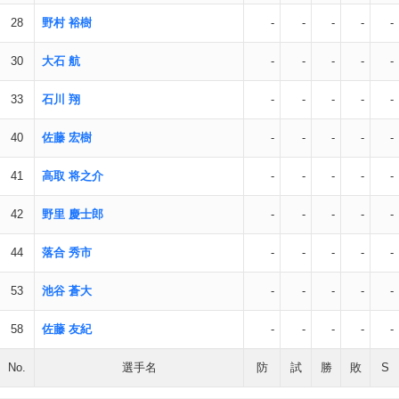
28
野村 裕樹
-
-
-
-
-
30
大石 航
-
-
-
-
-
33
石川 翔
-
-
-
-
-
40
佐藤 宏樹
-
-
-
-
-
41
高取 将之介
-
-
-
-
-
42
野里 慶士郎
-
-
-
-
-
44
落合 秀市
-
-
-
-
-
53
池谷 蒼大
-
-
-
-
-
58
佐藤 友紀
-
-
-
-
-
No.
選手名
防
試
勝
敗
S