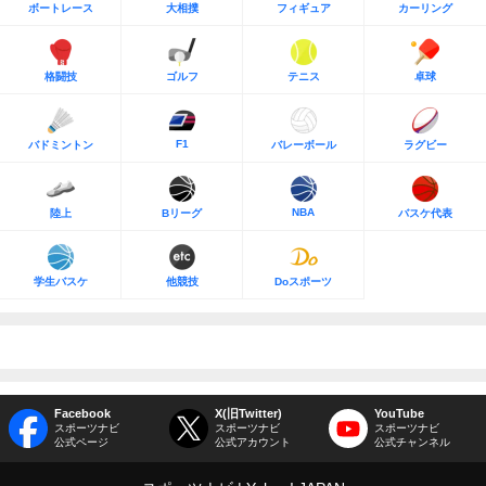
ボートレース
大相撲
フィギュア
カーリング
格闘技
ゴルフ
テニス
卓球
F1
バドミントン
バレーボール
ラグビー
NBA
陸上
Bリーグ
バスケ代表
学生バスケ
他競技
Doスポーツ
Facebook
X(旧Twitter)
YouTube
スポーツナビ
スポーツナビ
スポーツナビ
公式ページ
公式アカウント
公式チャンネル