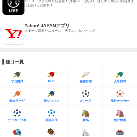
パ・リーグ公式戦が見放題！ 月額770円(税込)。はじめて加入のお客さま
は初回1ヵ月無料！
Yahoo! JAPANアプリ
スポーツ情報やニュース、天気もこれひとつで
種目一覧
MLB
プロ野球
高校野球
大学野球
独立リーグ
侍ジャパン
Jリーグ
海外サッカー
サッカー代表
高校年代
競馬
地方競馬