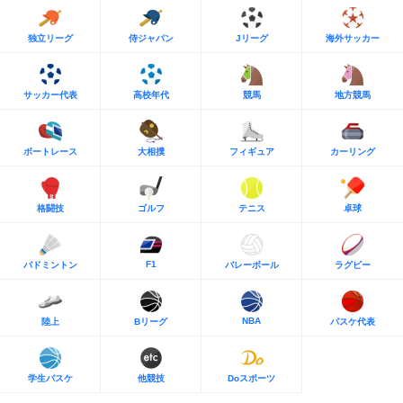
独立リーグ
侍ジャパン
Jリーグ
海外サッカー
サッカー代表
高校年代
競馬
地方競馬
ボートレース
大相撲
フィギュア
カーリング
格闘技
ゴルフ
テニス
卓球
F1
バドミントン
バレーボール
ラグビー
NBA
陸上
Bリーグ
バスケ代表
学生バスケ
他競技
Doスポーツ