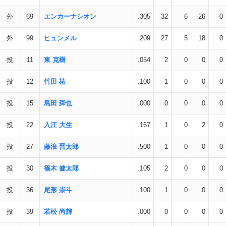
外
69
エンカーナシオン
.305
32
6
26
0
外
99
ヒュンメル
.209
27
5
18
0
投
11
東 克樹
.054
2
0
0
0
投
12
竹田 祐
.100
1
0
0
0
投
15
島田 舜也
.000
0
0
0
0
投
22
入江 大生
.167
1
0
2
0
投
27
藤浪 晋太郎
.500
1
0
0
0
投
30
篠木 健太郎
.105
2
0
0
0
投
36
尾形 崇斗
.100
1
0
0
0
投
39
若松 尚輝
.000
0
0
0
0