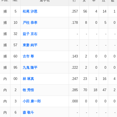
Pos.
No.
選手名
打
安
本
点
盗
捕
5
松尾 汐恩
.257
56
4
14
1
捕
10
戸柱 恭孝
.178
8
0
5
0
捕
32
益子 京右
-
-
-
-
-
捕
57
東妻 純平
-
-
-
-
-
捕
60
古市 尊
.143
2
0
0
0
捕
95
九鬼 隆平
.222
2
0
0
0
内
00
林 琢真
.247
23
1
16
4
内
2
牧 秀悟
.285
70
18
47
2
内
3
小田 康一郎
.000
0
0
0
0
内
6
森 敬斗
-
-
-
-
-