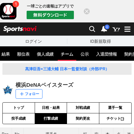
一球ごとの速報はアプリで
閉じる
sports
検索
通知
i
ログイン
ID新規取得
・結果
順位表
個人成績
チーム
公示
入退団情報
契約
髙津臣吾×三浦大輔 日本一監督対談（外部/PR）
横浜DeNAベイスターズ
フォロー
トップ
日程・結果
対戦成績
選手一覧
投手成績
打撃成績
契約更改
チケット