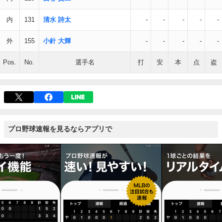
内
131
清水 詩太
-
-
-
-
-
外
155
小針 大輝
-
-
-
-
-
Pos.
No.
選手名
打
安
本
点
盗
プロ野球速報を見るならアプリで