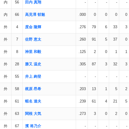
内
56
田内 真翔
-
-
-
-
-
内
66
高見澤 郁魅
.000
0
0
0
0
外
4
度会 隆輝
.276
79
6
33
3
外
7
佐野 恵太
.260
91
5
37
0
外
8
神里 和毅
.125
2
0
1
1
外
28
勝又 温史
.305
87
3
32
3
外
55
井上 絢登
-
-
-
-
-
外
58
梶原 昂希
.203
13
1
5
2
外
61
蝦名 達夫
.239
61
4
21
5
外
63
関根 大気
.273
3
0
2
0
外
67
濱 将乃介
-
-
-
-
-