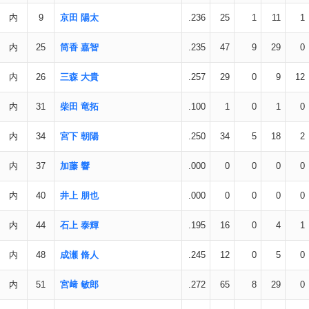
内
9
京田 陽太
.236
25
1
11
1
内
25
筒香 嘉智
.235
47
9
29
0
内
26
三森 大貴
.257
29
0
9
12
内
31
柴田 竜拓
.100
1
0
1
0
内
34
宮下 朝陽
.250
34
5
18
2
内
37
加藤 響
.000
0
0
0
0
内
40
井上 朋也
.000
0
0
0
0
内
44
石上 泰輝
.195
16
0
4
1
内
48
成瀬 脩人
.245
12
0
5
0
内
51
宮﨑 敏郎
.272
65
8
29
0