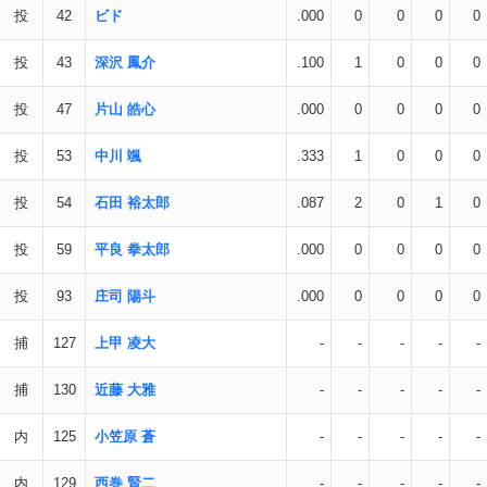
投
42
ビド
.000
0
0
0
0
投
43
深沢 鳳介
.100
1
0
0
0
投
47
片山 皓心
.000
0
0
0
0
投
53
中川 颯
.333
1
0
0
0
投
54
石田 裕太郎
.087
2
0
1
0
投
59
平良 拳太郎
.000
0
0
0
0
投
93
庄司 陽斗
.000
0
0
0
0
捕
127
上甲 凌大
-
-
-
-
-
捕
130
近藤 大雅
-
-
-
-
-
内
125
小笠原 蒼
-
-
-
-
-
内
129
西巻 賢二
-
-
-
-
-