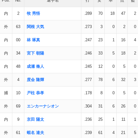
Pos.
No.
選手名
打
安
本
点
盗
内
2
牧 秀悟
.289
70
18
47
2
外
63
関根 大気
.273
3
0
2
0
内
00
林 琢真
.247
23
1
16
4
内
34
宮下 朝陽
.246
33
5
18
2
内
48
成瀬 脩人
.245
12
0
5
0
外
4
度会 隆輝
.277
78
6
32
3
捕
10
戸柱 恭孝
.178
8
0
5
0
外
69
エンカーナシオン
.304
31
6
26
0
内
9
京田 陽太
.236
25
1
11
1
外
61
蝦名 達夫
.239
61
4
21
5