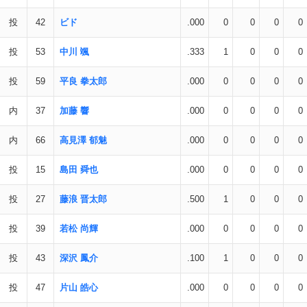
投
42
ビド
.000
0
0
0
0
投
53
中川 颯
.333
1
0
0
0
投
59
平良 拳太郎
.000
0
0
0
0
内
37
加藤 響
.000
0
0
0
0
内
66
高見澤 郁魅
.000
0
0
0
0
投
15
島田 舜也
.000
0
0
0
0
投
27
藤浪 晋太郎
.500
1
0
0
0
投
39
若松 尚輝
.000
0
0
0
0
投
43
深沢 鳳介
.100
1
0
0
0
投
47
片山 皓心
.000
0
0
0
0