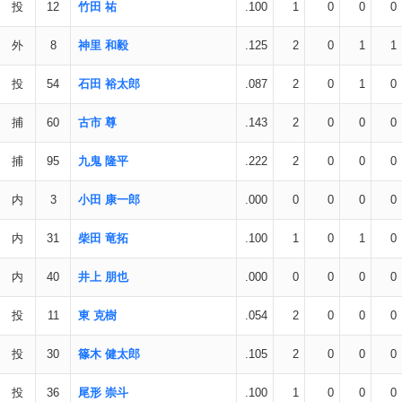
投
12
竹田 祐
.100
1
0
0
0
外
8
神里 和毅
.125
2
0
1
1
投
54
石田 裕太郎
.087
2
0
1
0
捕
60
古市 尊
.143
2
0
0
0
捕
95
九鬼 隆平
.222
2
0
0
0
内
3
小田 康一郎
.000
0
0
0
0
内
31
柴田 竜拓
.100
1
0
1
0
内
40
井上 朋也
.000
0
0
0
0
投
11
東 克樹
.054
2
0
0
0
投
30
篠木 健太郎
.105
2
0
0
0
投
36
尾形 崇斗
.100
1
0
0
0