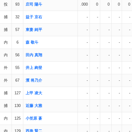
投
93
庄司 陽斗
.000
0
0
0
0
捕
32
益子 京右
-
-
-
-
-
捕
57
東妻 純平
-
-
-
-
-
内
6
森 敬斗
-
-
-
-
-
内
56
田内 真翔
-
-
-
-
-
外
55
井上 絢登
-
-
-
-
-
外
67
濱 将乃介
-
-
-
-
-
捕
127
上甲 凌大
-
-
-
-
-
捕
130
近藤 大雅
-
-
-
-
-
内
125
小笠原 蒼
-
-
-
-
-
内
129
西巻 賢二
-
-
-
-
-