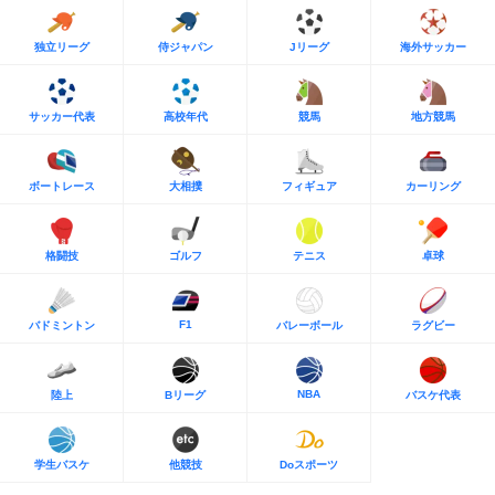
独立リーグ
侍ジャパン
Jリーグ
海外サッカー
サッカー代表
高校年代
競馬
地方競馬
ボートレース
大相撲
フィギュア
カーリング
格闘技
ゴルフ
テニス
卓球
F1
バドミントン
バレーボール
ラグビー
NBA
陸上
Bリーグ
バスケ代表
学生バスケ
他競技
Doスポーツ