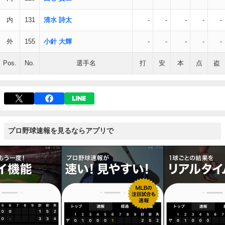
内
131
清水 詩太
-
-
-
-
-
外
155
小針 大輝
-
-
-
-
-
Pos.
No.
選手名
打
安
本
点
盗
プロ野球速報を見るならアプリで