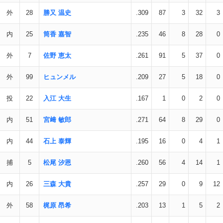
外
28
勝又 温史
.309
87
3
32
3
内
25
筒香 嘉智
.235
46
8
28
0
外
7
佐野 恵太
.261
91
5
37
0
外
99
ヒュンメル
.209
27
5
18
0
投
22
入江 大生
.167
1
0
2
0
内
51
宮﨑 敏郎
.271
64
8
29
0
内
44
石上 泰輝
.195
16
0
4
1
捕
5
松尾 汐恩
.260
56
4
14
1
内
26
三森 大貴
.257
29
0
9
12
外
58
梶原 昂希
.203
13
1
5
2