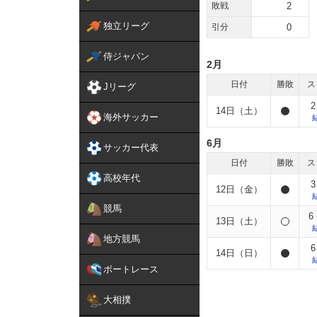
敗戦
2
独立リーグ
引分
0
侍ジャパン
2月
日付
勝敗
ス
Jリーグ
2
14日（土）
海外サッカー
6月
サッカー代表
日付
勝敗
ス
高校年代
3
12日（金）
競馬
6 
13日（土）
地方競馬
6
14日（日）
ボートレース
大相撲