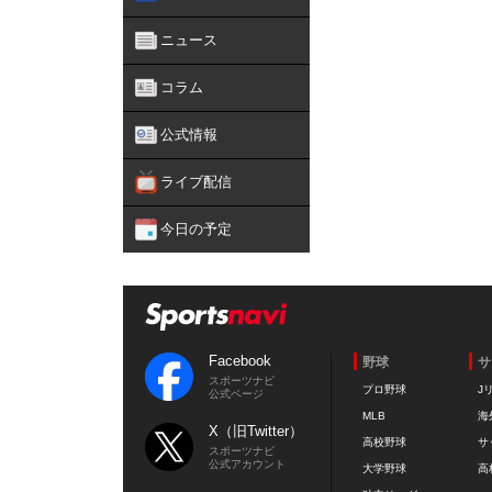
ニュース
コラム
公式情報
ライブ配信
今日の予定
Facebook
野球
サ
スポーツナビ
プロ野球
J
公式ページ
MLB
海
X（旧Twitter）
高校野球
サ
スポーツナビ
公式アカウント
大学野球
高