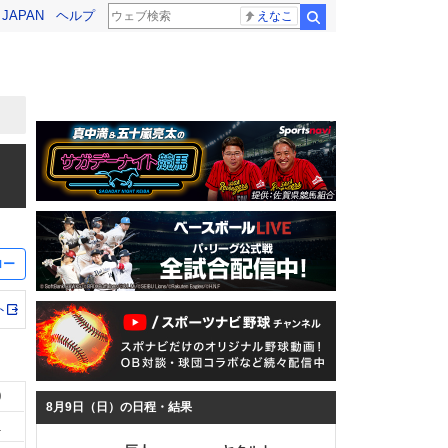
! JAPAN
ヘルプ
えなこ
検索
ロー
ト
0
8月9日（日）の日程・結果
1