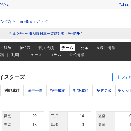
ださい
Yahoo
ングなら「毎日5％」おトク
髙津臣吾×三浦大輔 日本一監督対談（外部/PR）
程・結果
順位表
個人成績
チーム
公示
入退団情報
会議
動画
ニュース
コラム
公式情報
ベイスターズ
フォ
対戦成績
選手一覧
投手成績
打撃成績
契約更改
チケッ
得点
22
三振
14
盗塁
失点
15
四球
9
失策