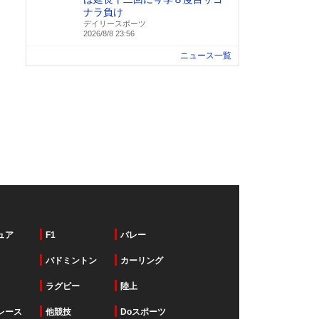
ナラ負け
デイリースポーツ
2026/8/8 23:56
ニュース一覧
ュア
F1
バレー
バドミントン
カーリング
ラグビー
陸上
レース
他競技
Doスポーツ