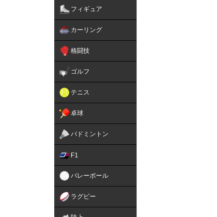
フィギュア
カーリング
格闘技
ゴルフ
テニス
卓球
バドミントン
F1
バレーボール
ラグビー