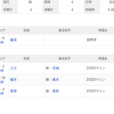
安打
36
死球
4
打率
.32
本塁打
4
併殺打
4
防御率
5.2
コア
先発
責任投手
球場名
 - 9
藤浪
宜野湾
結果
コア
先発
責任投手
球場名
 - 2
入江
敗：
宮城
ZOZOマリン
結果
- 16
篠木
勝：
篠木
ZOZOマリン
結果
 - 4
尾形
敗：
尾形
ZOZOマリン
結果