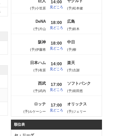
巨人
ヤクルト
14:00
1
見どころ
(予)小笠原
(予)松本健
6
DeNA
広島
18:00
見どころ
(予)片山
(予)鈴木
阪神
中日
18:00
見どころ
(予)伊藤将
(予)柳
日本ハム
楽天
14:00
見どころ
(予)有原
(予)古謝
西武
ソフトバンク
17:00
見どころ
(予)武内
(予)前田悠
ロッテ
オリックス
17:00
見どころ
(予)ルケーシー
(予)ジェリー
順位表
セ・リーグ