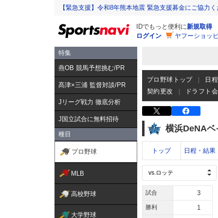
【緊急支援】令和8年熊本地震 緊急支援募金にご協力く
IDでもっと便利に
新規取得
ログイン
ヤフーショッピ
特集
燕OB 競馬予想挑む/PR
プロ野球トップ
日
髙津×三浦 監督対談/PR
契約更改
ドラフト
Jリーグ戦力 徹底分析
J国立試合に無料招待
横浜DeNA
種目
トップ
日程・結果
プロ野球
MLB
試合
3
高校野球
勝利
1
大学野球