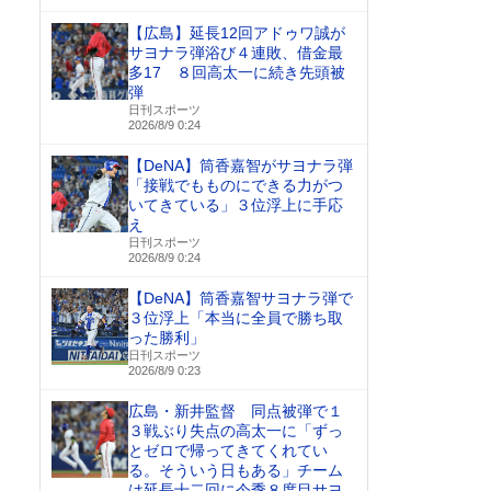
【広島】延長12回アドゥワ誠が
サヨナラ弾浴び４連敗、借金最
多17 ８回高太一に続き先頭被
弾
日刊スポーツ
2026/8/9 0:24
【DeNA】筒香嘉智がサヨナラ弾
「接戦でもものにできる力がつ
いてきている」３位浮上に手応
え
日刊スポーツ
2026/8/9 0:24
【DeNA】筒香嘉智サヨナラ弾で
３位浮上「本当に全員で勝ち取
った勝利」
日刊スポーツ
2026/8/9 0:23
広島・新井監督 同点被弾で１
３戦ぶり失点の高太一に「ずっ
とゼロで帰ってきてくれてい
る。そういう日もある」チーム
は延長十二回に今季８度目サヨ