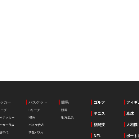
ッカー
バスケット
競馬
ゴルフ
フィギ
リーグ
Bリーグ
競馬
テニス
卓球
外サッカー
NBA
地方競馬
格闘技
大相撲
ッカー代表
バスケ代表
校年代
学生バスケ
NFL
ボート