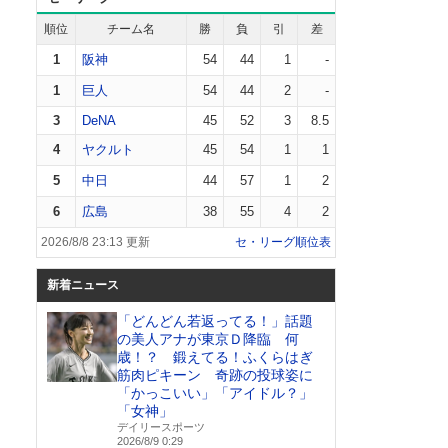
順位
チーム名
勝
負
引
差
1
阪神
54
44
1
-
1
巨人
54
44
2
-
3
DeNA
45
52
3
8.5
4
ヤクルト
45
54
1
1
5
中日
44
57
1
2
6
広島
38
55
4
2
2026/8/8 23:13 更新
セ・リーグ順位表
新着ニュース
「どんどん若返ってる！」話題
の美人アナが東京Ｄ降臨 何
歳！？ 鍛えてる！ふくらはぎ
筋肉ピキーン 奇跡の投球姿に
「かっこいい」「アイドル？」
「女神」
デイリースポーツ
2026/8/9 0:29