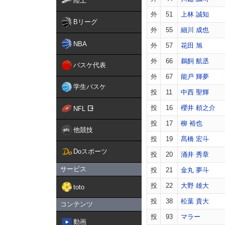
陸上
外
51
上林 誠知
Bリーグ
外
55
細川 成也
NBA
外
57
花田 旭
外
66
鵜飼 航丞
バスケ代表
外
67
能戸 輝夢
学生バスケ
投
11
中西 聖輝
投
16
櫻井 頼之介
NFL
投
17
柳 裕也
他競技
投
19
髙橋 宏斗
Doスポーツ
投
20
涌井 秀章
サービス
投
21
金丸 夢斗
投
22
大野 雄大
toto
投
38
松葉 貴大
コンテンツ
投
93
マラー
動画