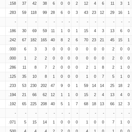
.158
37
42
38
6
0
0
2
12
4
6
11
3
1
.283
59
118
99
28
6
0
3
43
23
12
29
16
1
-
-
-
-
-
-
-
-
-
-
-
-
-
-
.186
30
69
59
11
1
0
1
15
4
3
13
6
0
.242
67
182
165
40
8
2
6
70
23
21
45
15
1
.000
6
3
3
0
0
0
0
0
0
0
2
0
0
.000
1
2
2
0
0
0
0
0
0
0
2
0
0
.286
11
8
7
2
0
0
0
2
1
8
2
1
0
.125
35
10
8
1
0
0
0
1
0
7
5
1
0
.233
53
230
202
47
9
0
1
59
14
14
25
18
2
.194
21
66
62
12
1
1
0
15
2
4
13
4
0
.192
65
225
208
40
5
1
7
68
18
13
66
12
3
-
-
-
-
-
-
-
-
-
-
-
-
-
-
.071
5
15
14
1
0
0
0
1
0
0
7
1
0
.500
4
4
4
2
2
0
0
4
1
0
1
0
0