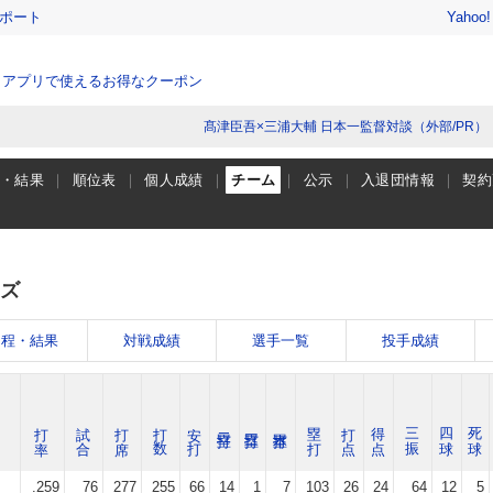
レポート
Yahoo
、アプリで使えるお得なクーポン
髙津臣吾×三浦大輔 日本一監督対談（外部/PR）
程・結果
順位表
個人成績
チーム
公示
入退団情報
契約
ズ
日程・結果
対戦成績
選手一覧
投手成績
打 率
試 合
打 席
打 数
安 打
塁 打
打 点
得 点
三 振
四 球
死 球
.259
76
277
255
66
14
1
7
103
26
24
64
12
5