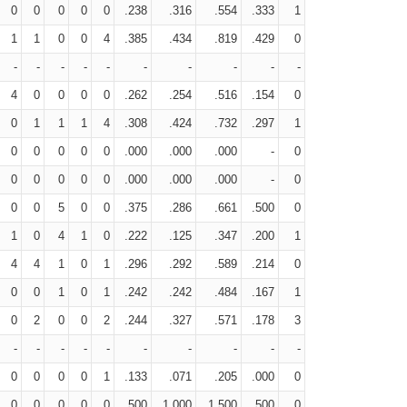
0
0
0
0
0
.238
.316
.554
.333
1
1
1
0
0
4
.385
.434
.819
.429
0
-
-
-
-
-
-
-
-
-
-
4
0
0
0
0
.262
.254
.516
.154
0
0
1
1
1
4
.308
.424
.732
.297
1
0
0
0
0
0
.000
.000
.000
-
0
0
0
0
0
0
.000
.000
.000
-
0
0
0
5
0
0
.375
.286
.661
.500
0
1
0
4
1
0
.222
.125
.347
.200
1
4
4
1
0
1
.296
.292
.589
.214
0
0
0
1
0
1
.242
.242
.484
.167
1
0
2
0
0
2
.244
.327
.571
.178
3
-
-
-
-
-
-
-
-
-
-
0
0
0
0
1
.133
.071
.205
.000
0
0
0
0
0
0
.500
1.000
1.500
.500
0