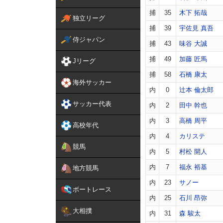
捕
35
木下 拓哉
独立リーグ
捕
39
宇佐見 真吾
侍ジャパン
捕
43
味谷 大誠
捕
49
加藤 匠馬
Jリーグ
捕
58
石橋 康太
海外サッカー
内
0
辻本 倫太郎
サッカー代表
内
2
田中 幹也
内
3
高橋 周平
高校年代
内
4
カリステ
競馬
内
5
村松 開人
内
7
福永 裕基
地方競馬
内
23
サノー
ボートレース
内
25
石川 昂弥
大相撲
内
31
森 駿太