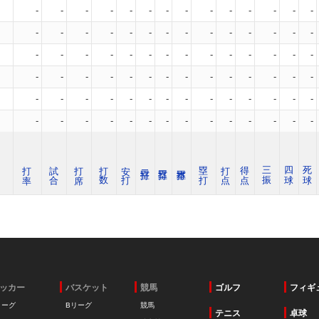
-
-
-
-
-
-
-
-
-
-
-
-
-
-
-
-
-
-
-
-
-
-
-
-
-
-
-
-
-
-
-
-
-
-
-
-
-
-
-
-
-
-
-
-
-
-
-
-
-
-
-
-
-
-
-
-
-
-
-
-
-
-
-
-
-
-
-
-
-
-
-
-
-
-
-
-
-
-
-
-
-
-
-
-
打 率
試 合
打 席
打 数
安 打
塁 打
打 点
得 点
三 振
四 球
死 球
ッカー
バスケット
競馬
ゴルフ
フィギ
リーグ
Bリーグ
競馬
テニス
卓球