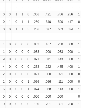
-
-
-
-
-
-
-
-
-
-
0
3
1
1
8
.366
.421
.786
.256
1
0
1
0
1
1
.250
.340
.590
.417
0
0
0
1
1
5
.286
.377
.663
.324
1
-
-
-
-
-
-
-
-
-
-
1
0
0
0
0
.083
.167
.250
.000
1
1
0
0
0
0
.083
.000
.083
.000
1
9
0
0
0
0
.071
.071
.143
.000
1
4
0
0
0
0
.263
.222
.485
.400
1
2
0
0
0
0
.091
.000
.091
.000
0
1
0
0
0
1
.056
.056
.111
.000
0
6
0
0
0
1
.074
.038
.113
.000
1
0
0
0
0
0
.000
.000
.000
-
0
0
0
0
0
0
.130
.261
.391
.250
1