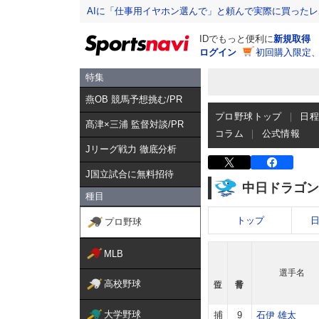
AIに「仕事用イヤホン選んで」と頼んで実際に買った
IDでもっと便利に
新規取得
ログイン
初回購入限定
特集
燕OB 競馬予想挑む/PR
プロ野球トップ
日
髙津×三浦 監督対談/PR
コラム
公式情報
Jリーグ戦力 徹底分析
J国立試合に無料招待
中日ドラゴン
種目
トップ
プロ野球
MLB
選手名
高校野球
大学野球
捕
9
石伊 雄太