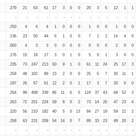
.279
21
63
61
17
3
0
0
20
3
5
12
1
1
-
-
-
-
-
-
-
-
-
-
-
-
-
-
.250
4
4
4
1
0
0
0
1
0
0
1
0
0
.136
23
50
44
6
1
0
0
7
1
2
14
4
0
.000
4
3
3
0
0
0
0
0
0
0
2
0
0
.176
15
18
17
3
0
1
0
5
0
1
3
0
0
.235
73
247
213
50
9
1
0
61
11
24
25
17
3
.258
48
102
89
23
2
0
0
25
5
7
30
11
1
.197
26
67
61
12
2
0
1
17
3
7
20
6
0
.254
98
408
339
86
11
6
5
124
37
43
68
52
3
.263
72
251
224
59
8
0
2
73
14
26
47
23
4
.220
56
210
182
40
5
0
13
84
27
19
59
22
2
.258
63
231
209
54
14
0
7
89
33
23
49
20
2
-
-
-
-
-
-
-
-
-
-
-
-
-
-