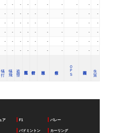
-
-
-
-
-
-
-
-
-
-
-
-
-
-
-
-
-
-
-
-
-
-
-
-
-
-
-
-
-
-
-
-
-
-
-
-
-
-
-
-
-
-
-
-
-
-
-
-
-
-
-
-
-
-
-
-
-
-
-
-
ＯＰＳ
犠 打
犠 飛
盗 塁
失 策
ュア
F1
バレー
バドミントン
カーリング