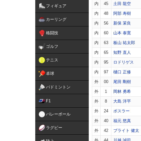
内
45
土田 龍空
フィギュア
内
48
阿部 寿樹
カーリング
内
56
新保 茉良
格闘技
内
60
山本 泰寛
内
63
板山 祐太郎
ゴルフ
内
65
知野 直人
テニス
内
95
ロドリゲス
内
97
樋口 正修
卓球
外
00
尾田 剛樹
バドミントン
外
1
岡林 勇希
F1
外
8
大島 洋平
外
24
ボスラー
バレーボール
外
40
福元 悠真
ラグビー
外
42
ブライト 健太
外
44
川越 誠司