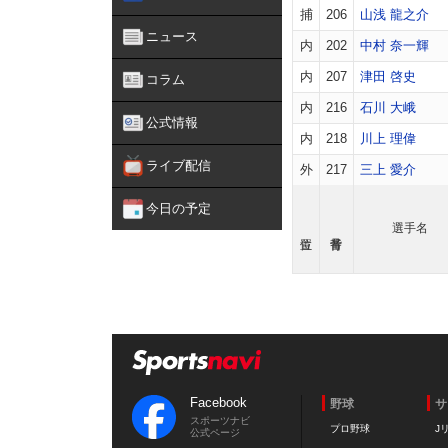
捕
206
山浅 龍之介
ニュース
内
202
中村 奈一輝
内
207
津田 啓史
コラム
内
216
石川 大峨
公式情報
内
218
川上 理偉
ライブ配信
外
217
三上 愛介
今日の予定
選手名
Facebook
野球
サ
スポーツナビ
プロ野球
J
公式ページ