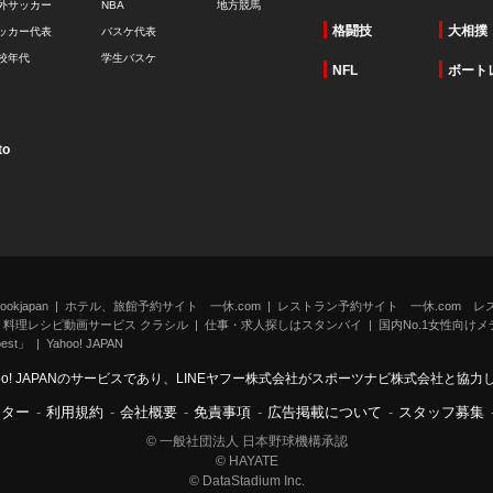
外サッカー
NBA
地方競馬
格闘技
大相撲
ッカー代表
バスケ代表
校年代
学生バスケ
NFL
ボート
to
kjapan
ホテル、旅館予約サイト 一休.com
レストラン予約サイト 一休.com レ
料理レシピ動画サービス クラシル
仕事・求人探しはスタンバイ
国内No.1女性向けメデ
st」
Yahoo! JAPAN
oo! JAPANのサービスであり、LINEヤフー株式会社がスポーツナビ株式会社と協
ンター
-
利用規約
-
会社概要
-
免責事項
-
広告掲載について
-
スタッフ募集
© 一般社団法人 日本野球機構承認
© HAYATE
© DataStadium Inc.