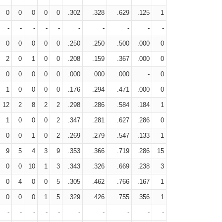
0
0
0
0
0
.302
.328
.629
.125
1
-
-
-
-
-
-
-
-
-
-
0
0
0
0
0
.250
.250
.500
.000
0
2
0
1
0
0
.208
.159
.367
.000
0
0
0
0
0
0
.000
.000
.000
-
0
1
0
0
0
0
.176
.294
.471
.000
0
12
2
8
2
2
.298
.286
.584
.184
1
1
0
0
0
2
.347
.281
.627
.286
0
0
0
1
0
2
.269
.279
.547
.133
1
9
5
4
3
9
.353
.366
.719
.286
15
0
0
10
1
3
.343
.326
.669
.238
3
0
4
0
0
5
.305
.462
.766
.167
1
0
0
0
1
5
.329
.426
.755
.356
1
-
-
-
-
-
-
-
-
-
-