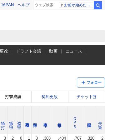
! JAPAN
ヘルプ
お前が始めた物語だろ
検索
更改
ドラフト会議
動画
ニュース
フォロー
打撃成績
契約更改
チケット
ＯＰＳ
犠 打
犠 飛
盗 塁
失 策
3
2
0
1
3
.303
.404
.707
.320
2