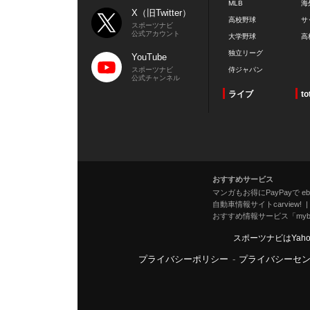
MLB
海
X（旧Twitter）
高校野球
サ
スポーツナビ
公式アカウント
大学野球
高
独立リーグ
YouTube
スポーツナビ
侍ジャパン
公式チャンネル
ライブ
to
おすすめサービス
マンガもお得にPayPayで eboo
自動車情報サイトcarview!
おすすめ情報サービス「mybe
スポーツナビはYah
プライバシーポリシー
-
プライバシーセ