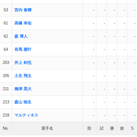
53
宮内 春輝
-
-
-
-
-
61
高橋 幸佑
-
-
-
-
-
62
森 博人
-
-
-
-
-
64
有馬 惠叶
-
-
-
-
-
203
井上 剣也
-
-
-
-
-
205
土生 翔太
-
-
-
-
-
211
梅津 晃大
-
-
-
-
-
213
森山 暁生
-
-
-
-
-
219
マルティネス
-
-
-
-
-
No.
選手名
防
試
勝
敗
S