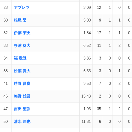
28
アブレウ
3.09
12
1
0
0
30
根尾 昂
5.00
9
1
1
0
32
伊藤 茉央
1.84
17
1
1
0
33
杉浦 稔大
6.52
11
1
2
0
34
福 敬登
3.86
3
0
0
0
38
松葉 貴大
5.63
3
0
1
0
41
勝野 昌慶
9.53
7
0
2
0
46
梅野 雄吾
15.43
2
0
0
0
47
吉田 聖弥
1.93
35
1
2
0
50
清水 達也
11.81
6
0
0
0