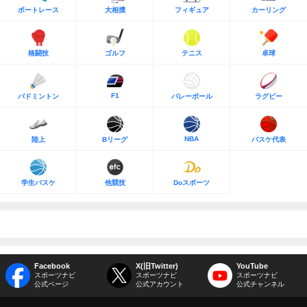
ボートレース
大相撲
フィギュア
カーリング
格闘技
ゴルフ
テニス
卓球
F1
バドミントン
バレーボール
ラグビー
NBA
陸上
Bリーグ
バスケ代表
学生バスケ
他競技
Doスポーツ
Facebook
X(旧Twitter)
YouTube
スポーツナビ
スポーツナビ
スポーツナビ
公式ページ
公式アカウント
公式チャンネル