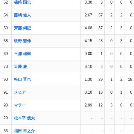
52
篠﨑 国忠
3.38
3
0
0
0
54
藤嶋 健人
2.67
37
2
2
0
59
齋藤 綱記
4.08
37
2
3
0
68
牧野 憲伸
4.15
23
0
3
0
69
三浦 瑞樹
0.00
1
0
0
0
70
近藤 廉
8.10
3
0
0
0
90
松山 晋也
1.30
29
1
2
19
91
メヒア
3.18
18
0
1
0
93
マラー
2.99
12
3
6
0
29
松木平 優太
-
-
-
-
-
36
福田 幸之介
-
-
-
-
-