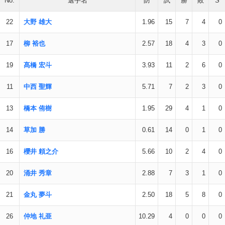
No.
選手名
防
試
勝
敗
S
22
大野 雄大
1.96
15
7
4
0
17
柳 裕也
2.57
18
4
3
0
19
髙橋 宏斗
3.93
11
2
6
0
11
中西 聖輝
5.71
7
2
3
0
13
橋本 侑樹
1.95
29
4
1
0
14
草加 勝
0.61
14
0
1
0
16
櫻井 頼之介
5.66
10
2
4
0
20
涌井 秀章
2.88
7
3
1
0
21
金丸 夢斗
2.50
18
5
8
0
26
仲地 礼亜
10.29
4
0
0
0