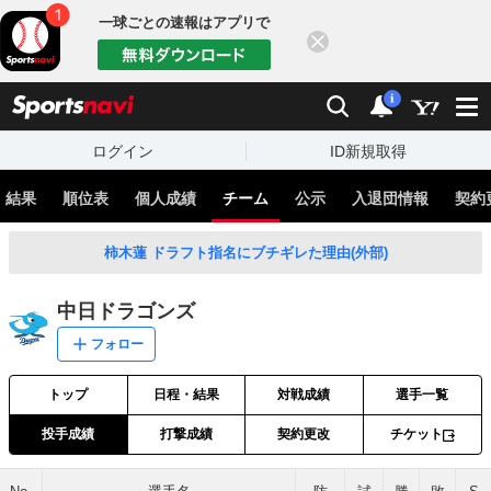
一球ごとの速報はアプリで
閉じる
sports
検索
通知
i
ログイン
ID新規取得
・結果
順位表
個人成績
チーム
公示
入退団情報
契約
柿木蓮 ドラフト指名にブチギレた理由(外部)
中日ドラゴンズ
フォロー
トップ
日程・結果
対戦成績
選手一覧
投手成績
打撃成績
契約更改
チケット