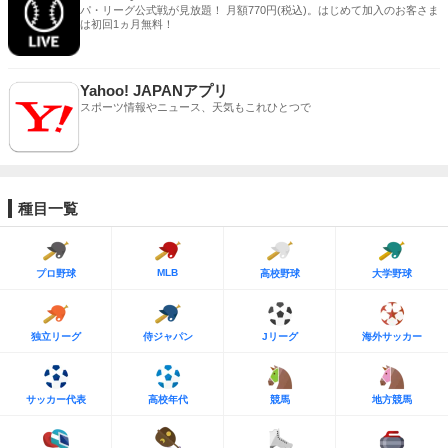
パ・リーグ公式戦が見放題！ 月額770円(税込)。はじめて加入のお客さま
は初回1ヵ月無料！
Yahoo! JAPANアプリ
スポーツ情報やニュース、天気もこれひとつで
種目一覧
MLB
プロ野球
高校野球
大学野球
独立リーグ
侍ジャパン
Jリーグ
海外サッカー
サッカー代表
高校年代
競馬
地方競馬