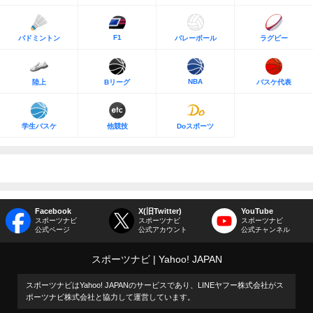
F1
バドミントン
バレーボール
ラグビー
NBA
陸上
Bリーグ
バスケ代表
学生バスケ
他競技
Doスポーツ
Facebook
X(旧Twitter)
YouTube
スポーツナビ
スポーツナビ
スポーツナビ
公式ページ
公式アカウント
公式チャンネル
スポーツナビ
Yahoo! JAPAN
スポーツナビはYahoo! JAPANのサービスであり、LINEヤフー株式会社がス
ポーツナビ株式会社と協力して運営しています。