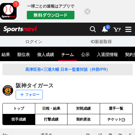
一球ごとの速報はアプリで
閉じる
sports
検索
通知
i
ログイン
ID新規取得
・結果
順位表
個人成績
チーム
公示
入退団情報
契約
髙津臣吾×三浦大輔 日本一監督対談（外部/PR）
阪神タイガース
フォロー
トップ
日程・結果
対戦成績
選手一覧
投手成績
打撃成績
契約更改
チケット