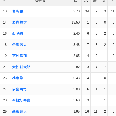
No.
選手名
防
試
勝
敗
S
13
岩崎 優
2.78
34
2
3
11
14
岩貞 祐太
13.50
1
0
0
0
16
西 勇輝
2.40
6
3
2
0
18
伊原 陵人
3.48
7
3
2
0
19
下村 海翔
2.05
4
0
1
0
21
大竹 耕太郎
2.82
13
4
7
0
26
椎葉 剛
6.43
4
0
0
0
27
伊藤 将司
3.03
6
1
1
0
28
今朝丸 裕喜
5.63
3
0
1
0
29
髙橋 遥人
1.95
16
11
2
0