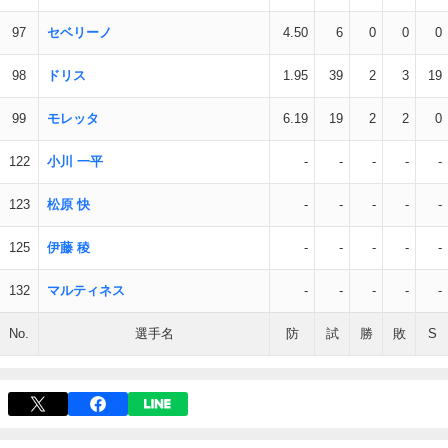
97
セベリーノ
4.50
6
0
0
0
98
ドリス
1.95
39
2
3
19
99
モレッタ
6.19
19
2
2
0
122
小川 一平
-
-
-
-
-
123
松原 快
-
-
-
-
-
125
伊藤 稜
-
-
-
-
-
132
マルティネス
-
-
-
-
-
No.
選手名
防
試
勝
敗
S