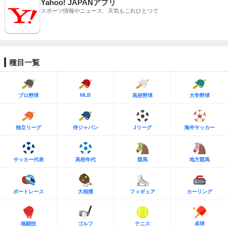
Yahoo! JAPANアプリ
スポーツ情報やニュース、天気もこれひとつで
種目一覧
MLB
プロ野球
高校野球
大学野球
独立リーグ
侍ジャパン
Jリーグ
海外サッカー
サッカー代表
高校年代
競馬
地方競馬
ボートレース
大相撲
フィギュア
カーリング
格闘技
ゴルフ
テニス
卓球