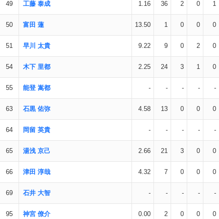
49
工藤 泰成
1.16
36
2
0
1
50
富田 蓮
13.50
1
0
0
0
51
早川 太貴
9.22
9
0
2
0
54
木下 里都
2.25
24
3
1
0
55
能登 嵩都
-
-
-
-
-
63
石黒 佑弥
4.58
13
0
0
0
64
岡留 英貴
-
-
-
-
-
65
湯浅 京己
2.66
21
3
0
0
66
津田 淳哉
4.32
7
0
0
0
69
石井 大智
-
-
-
-
-
95
神宮 僚介
0.00
2
0
0
0