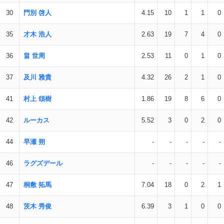
30
門別 啓人
4.15
10
1
1
0
35
才木 浩人
2.63
19
7
4
0
36
畠 世周
2.53
11
0
1
0
37
及川 雅貴
4.32
26
2
1
0
41
村上 頌樹
1.86
19
8
6
0
42
ルーカス
5.52
3
0
2
0
44
早瀬 朔
-
-
-
-
-
46
ラグズデール
-
-
-
-
-
47
桐敷 拓馬
7.04
18
0
2
1
48
茨木 秀俊
6.39
3
1
0
0