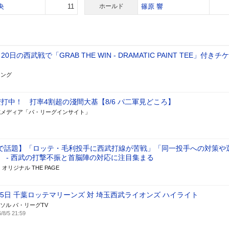
央
11
ホールド
篠原 響
0日の西武戦で「GRAB THE WIN - DRAMATIC PAINT TEE」付きチ
キング
打中！ 打率4割超の淺間大基【8/6 パ二軍見どころ】
式メディア「パ・リーグインサイト」
で話題】「ロッテ・毛利投手に西武打線が苦戦」「同一投手への対策や
」 - 西武の打撃不振と首脳陣の対応に注目集まる
ス オリジナル THE PAGE
月5日 千葉ロッテマリーンズ 対 埼玉西武ライオンズ ハイライト
ソル パ・リーグTV
/8/5 21:59