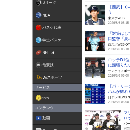
Bリーグ
【西武】０
う
NBA
東スポWEB
2026/8/6 06:15
バスケ代表
「対策はし
口監督「夏
学生バスケ
西スポWEB OT
2026/8/6 06:10
NFL
ロッテD1
他競技
に頑張りた
サンケイスポ
2026/8/6 06:00
Doスポーツ
【パ・リー
サービス
ハムが敗れ
日テレNEWS N
toto
2026/8/6 06:00
コンテンツ
マ
ロ
動画
パー
6:01
2026