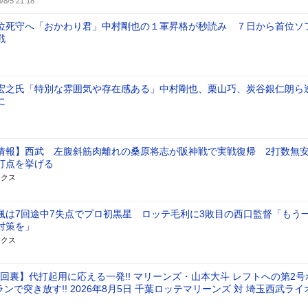
/8/5 21:18
位死守へ「おかわり君」中村剛也の１軍昇格が秒読み ７日から首位ソ
戦
宏之氏「特別な雰囲気や存在感ある」中村剛也、栗山巧、炭谷銀仁朗ら
に
情報】西武 左腹斜筋肉離れの桑原将志が阪神戦で実戦復帰 2打数無
打点を挙げる
ックス
颯は7回途中7失点でプロ初黒星 ロッテ毛利に3敗目の西口監督「もう
対策を」
ックス
6回裏】代打起用に応える一発!! マリーンズ・山本大斗 レフトへの第2号
ランで突き放す!! 2026年8月5日 千葉ロッテマリーンズ 対 埼玉西武ライ