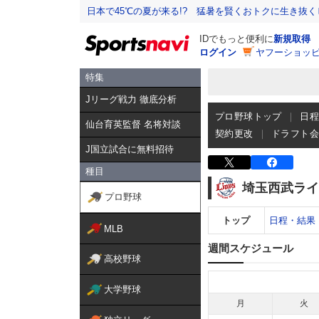
日本で45℃の夏が来る!? 猛暑を賢くおトクに生き抜く
IDでもっと便利に
新規取得
ログイン
ヤフーショッピ
特集
Jリーグ戦力 徹底分析
プロ野球トップ
日
仙台育英監督 名将対談
契約更改
ドラフト
J国立試合に無料招待
種目
埼玉西武ライ
プロ野球
トップ
日程・結果
MLB
週間スケジュール
高校野球
大学野球
月
火