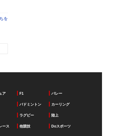
ちを
ュア
F1
バレー
バドミントン
カーリング
ラグビー
陸上
レース
他競技
Doスポーツ