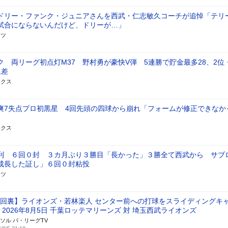
ドリー・ファンク・ジュニアさんを西武・仁志敏久コーチが追悼「テリ
試合にならないんだけど、ドリーが…」
ーツ
ク 両リーグ初点灯M37 野村勇が豪快V弾 5連勝で貯金最多28、2位
ム差
ックス
爽7失点プロ初黒星 4回先頭の四球から崩れ「フォームが修正できなか
ックス
利 ６回０封 ３カ月ぶり３勝目「長かった」３勝全て西武から サブ
成長した証し」６回０封粘投
ーツ
5回裏】ライオンズ・若林楽人 センター前への打球をスライディングキ
!! 2026年8月5日 千葉ロッテマリーンズ 対 埼玉西武ライオンズ
ソル パ・リーグTV