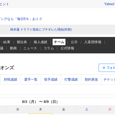
ヒント
Yahoo
ングなら「毎日5％」おトク
柿木蓮 ドラフト指名にブチギレた理由(外部)
程・結果
順位表
個人成績
チーム
公示
入退団情報
会議
動画
ニュース
コラム
公式情報
オンズ
フォ
対戦成績
選手一覧
投手成績
打撃成績
契約更改
チケッ
8/3（月） 〜 8/9（日）
水
木
金
土
日