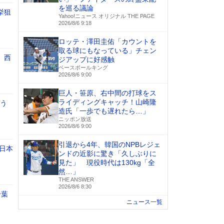
を巡る議論
挙狙
Yahoo!ニュース オリジナル THE PAGE
2026/8/6 9:18
ロッテ・澤田圭佑「カウントを
取る球にもなっている」チェン
 西
ジアップに好感触
ベースボールキング
2026/8/6 9:00
巨人・笹原、右中間の打球をス
ライディングキャッチ！山崎隆
よう
造氏「一歩でも遅れたら…」
ニッポン放送
2026/8/6 9:00
引退から4年、韓国のNPBレジェ
日本
ンドの近影に驚き「久しぶりに
見た」 現役時代は130kg「全
然…」
THE ANSWER
2026/8/6 8:30
千葉
ニュース一覧