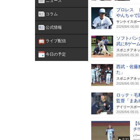
ニュース
プロレス 
コラム
やんちゃで
サンケイスポ
2026/8/6 06:00
公式情報
ソフトバン
ライブ配信
武に8ゲー
スポニチアネ
今日の予定
2026/8/6 05:30
西武・佐藤
た」
スポニチアネ
2026/8/6 05:30
ロッテ・毛
監督「まあ
デイリースポ
2026/8/6 05:01
【
チ
パー
0:31