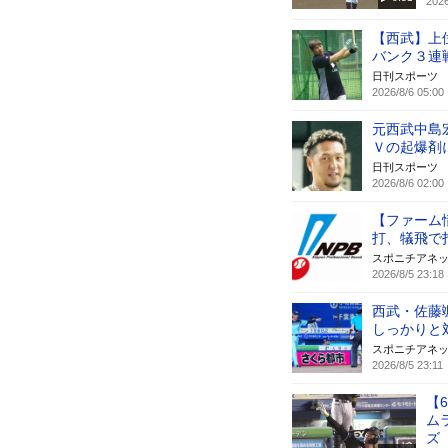
2026
【西武】上
バンク３連
日刊スポーツ
2026/8/6 05:00
元西武中島
Ｖの起爆剤
日刊スポーツ
2026/8/6 02:00
【ファーム
打、犠飛で
スポニチアネ
2026/8/5 23:18
西武・佐藤
しっかりと
スポニチアネ
2026/8/5 23:11
【
ム
ズ