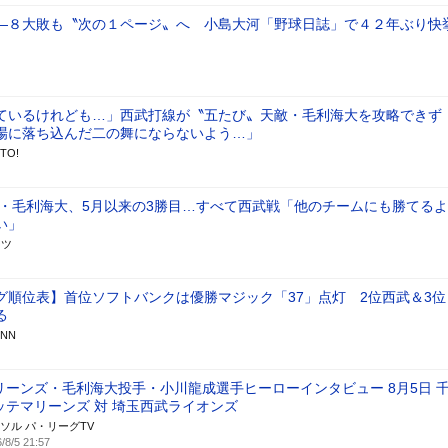
―８大敗も〝次の１ページ〟へ 小島大河「野球日誌」で４２年ぶり快
ているけれども…」西武打線が〝五たび〟天敵・毛利海大を攻略できず
場に落ち込んだ二の舞にならないよう…」
TO!
位・毛利海大、5月以来の3勝目…すべて西武戦「他のチームにも勝てる
い」
ーツ
グ順位表】首位ソフトバンクは優勝マジック「37」点灯 2位西武＆3位
る
NN
リーンズ・毛利海大投手・小川龍成選手ヒーローインタビュー 8月5日 
ッテマリーンズ 対 埼玉西武ライオンズ
ソル パ・リーグTV
/8/5 21:57