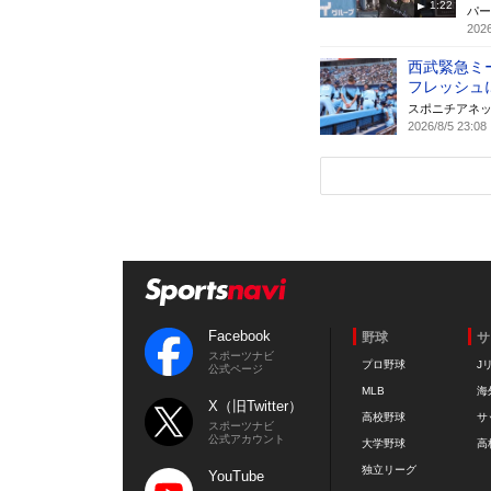
1:22
パー
2026
西武緊急ミ
フレッシュ
スポニチアネ
2026/8/5 23:08
Facebook
野球
サ
スポーツナビ
プロ野球
J
公式ページ
MLB
海
X（旧Twitter）
高校野球
サ
スポーツナビ
公式アカウント
大学野球
高
独立リーグ
YouTube