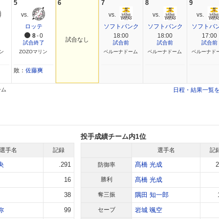
5
6
7
8
9
ロッテ
ソフトバンク
ソフトバンク
ソフトバ
8
-
0
18:00
18:00
17:00
試合なし
了
試合終了
試合前
試合前
試合前
ン
ZOZOマリン
ベルーナドーム
ベルーナドーム
ベルーナド
敗：
佐藤爽
ーム
日程・結果一覧
投手成績チーム内1位
選手名
記録
選手名
記
央
.291
髙橋 光成
2
防御率
16
勝利
髙橋 光成
38
奪三振
隅田 知一郎
弥
99
セーブ
岩城 颯空