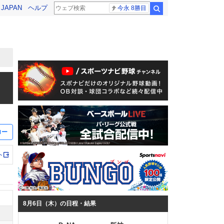
! JAPAN
ヘルプ
今永 8勝目
検索
ロー
ト
8月6日（木）の日程・結果