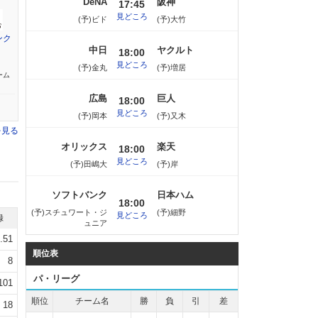
DeNA
阪神
17:45
見どころ
(予)ビド
(予)大竹
ンク
中日
ヤクルト
18:00
見どころ
(予)金丸
(予)増居
ーム
広島
巨人
18:00
見どころ
(予)岡本
(予)又木
を見る
オリックス
楽天
18:00
見どころ
(予)田嶋大
(予)岸
ソフトバンク
日本ハム
18:00
(予)スチュワート・ジ
(予)細野
見どころ
録
ュニア
.51
順位表
8
パ・リーグ
101
順位
チーム名
勝
負
引
差
18