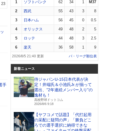
1
ソフトバンク
62
34
1
M37
23
2
西武
55
43
3
8
3
日本ハム
56
45
0
0.5
4
オリックス
49
48
2
5
ケッ
5
ロッテ
44
48
3
2.5
6
楽天
36
58
1
9
2026/8/5 21:40 更新
パ・リーグ順位表
新着ニュース
侍ジャパンU-15日本代表が決
定！井端氏＆小池氏Jr.が揃って
選手
選出、"2年連続メンバー入り"の
逸材も！
高校野球ドットコム
2026/8/6 9:18
【ヤフコメで話題】「代打起用
の采配に疑問の声」「勝負どこ
ろでの選手選択に納得できな
い」 - ファイターズの終盤采配