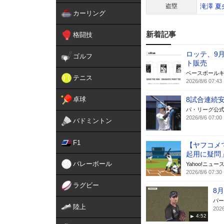
盗塁
滝澤 夏
カーリング
新着記事
格闘技
ロッテ、9月2
ゴルフ
ト販売
ベースボール
テニス
2026/8/6 07:43
卓球
8試合連続安
パ・リーグ公
2026/8/6 07:00
バドミントン
F1
【ヤフコメ
起用に疑問
バレーボール
Yahoo!ニュー
2026/8/6 07:30
ラグビー
8
パー
陸上
2026
4:52