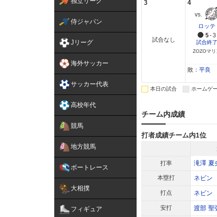
独立リーグ
3
4
侍ジャパン
ロッテ
5
-
3
試合なし
Jリーグ
試合終
ZOZOマリ
海外サッカー
敗：
平良
サッカー代表
本日の試合
ホームゲ
高校年代
チーム内成績
競馬
打者成績チーム内1位
地方競馬
滝澤 夏
打率
ボートレース
本塁打
ネビン
大相撲
打点
ネビン
安打
渡部 聖
フィギュア