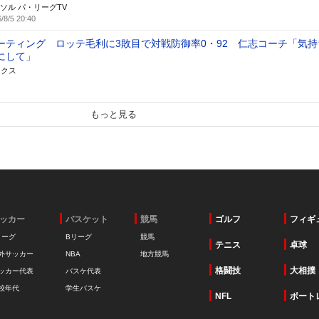
ソル パ・リーグTV
/8/5 20:40
ーティング ロッテ毛利に3敗目で対戦防御率0・92 仁志コーチ「気持
にして」
ックス
もっと見る
ッカー
バスケット
競馬
ゴルフ
フィギ
リーグ
Bリーグ
競馬
テニス
卓球
外サッカー
NBA
地方競馬
格闘技
大相撲
ッカー代表
バスケ代表
校年代
学生バスケ
NFL
ボート