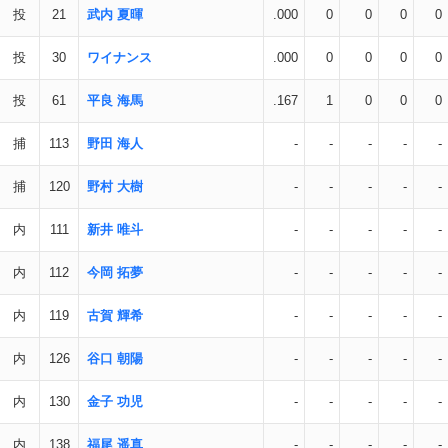
投
21
武内 夏暉
.000
0
0
0
0
投
30
ワイナンス
.000
0
0
0
0
投
61
平良 海馬
.167
1
0
0
0
捕
113
野田 海人
-
-
-
-
-
捕
120
野村 大樹
-
-
-
-
-
内
111
新井 唯斗
-
-
-
-
-
内
112
今岡 拓夢
-
-
-
-
-
内
119
古賀 輝希
-
-
-
-
-
内
126
谷口 朝陽
-
-
-
-
-
内
130
金子 功児
-
-
-
-
-
内
138
福尾 遥真
-
-
-
-
-