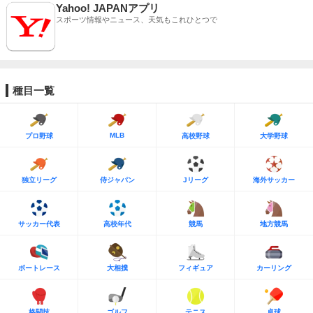
Yahoo! JAPANアプリ
スポーツ情報やニュース、天気もこれひとつで
種目一覧
MLB
プロ野球
高校野球
大学野球
独立リーグ
侍ジャパン
Jリーグ
海外サッカー
サッカー代表
高校年代
競馬
地方競馬
ボートレース
大相撲
フィギュア
カーリング
格闘技
ゴルフ
テニス
卓球