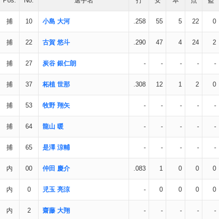
Pos.
No.
選手名
打
安
本
点
盗
捕
10
小島 大河
.258
55
5
22
0
捕
22
古賀 悠斗
.290
47
4
24
2
捕
27
炭谷 銀仁朗
-
-
-
-
-
捕
37
柘植 世那
.308
12
1
2
0
捕
53
牧野 翔矢
-
-
-
-
-
捕
64
龍山 暖
-
-
-
-
-
捕
65
是澤 涼輔
-
-
-
-
-
内
00
仲田 慶介
.083
1
0
0
0
内
0
児玉 亮涼
-
0
0
0
0
内
2
齋藤 大翔
-
-
-
-
-