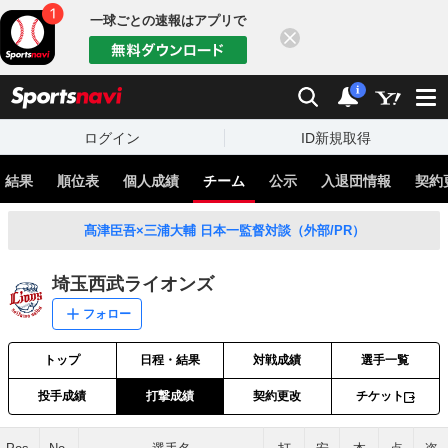
一球ごとの速報はアプリで
閉じる
sports
検索
通知
i
ログイン
ID新規取得
・結果
順位表
個人成績
チーム
公示
入退団情報
契約
髙津臣吾×三浦大輔 日本一監督対談（外部/PR）
埼玉西武ライオンズ
フォロー
トップ
日程・結果
対戦成績
選手一覧
投手成績
打撃成績
契約更改
チケット