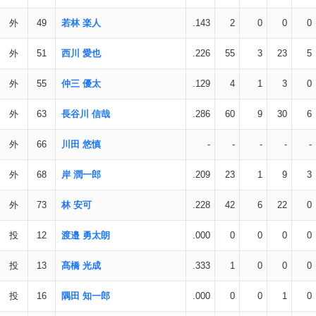
外
49
若林 楽人
.143
2
0
0
0
外
51
西川 愛也
.226
55
3
23
5
外
55
仲三 優太
.129
4
1
3
0
外
63
長谷川 信哉
.286
60
9
30
6
外
66
川田 悠慎
-
-
-
-
-
外
68
岸 潤一郎
.209
23
1
9
3
外
73
林 安可
.228
42
6
22
0
投
12
渡邉 勇太朗
.000
0
0
0
0
投
13
髙橋 光成
.333
1
0
0
0
投
16
隅田 知一郎
.000
0
0
1
0