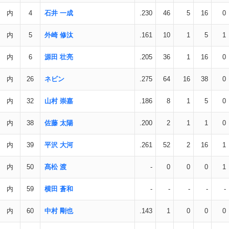
内
4
石井 一成
.230
46
5
16
0
内
5
外崎 修汰
.161
10
1
5
1
内
6
源田 壮亮
.205
36
1
16
0
内
26
ネビン
.275
64
16
38
0
内
32
山村 崇嘉
.186
8
1
5
0
内
38
佐藤 太陽
.200
2
1
1
0
内
39
平沢 大河
.261
52
2
16
1
内
50
髙松 渡
-
0
0
0
1
内
59
横田 蒼和
-
-
-
-
-
内
60
中村 剛也
.143
1
0
0
0