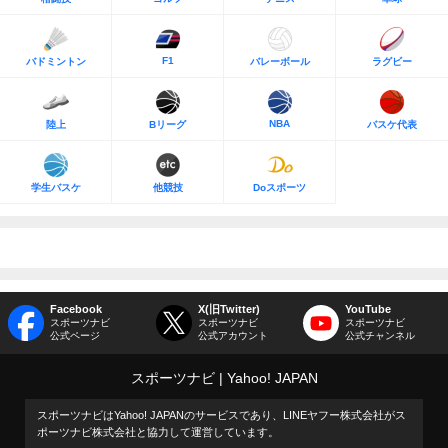
F1
バドミントン
バレーボール
ラグビー
NBA
陸上
Bリーグ
バスケ代表
学生バスケ
他競技
Doスポーツ
Facebook
X(旧Twitter)
YouTube
スポーツナビ
スポーツナビ
スポーツナビ
公式ページ
公式アカウント
公式チャンネル
スポーツナビ
Yahoo! JAPAN
スポーツナビはYahoo! JAPANのサービスであり、LINEヤフー株式会社がス
ポーツナビ株式会社と協力して運営しています。