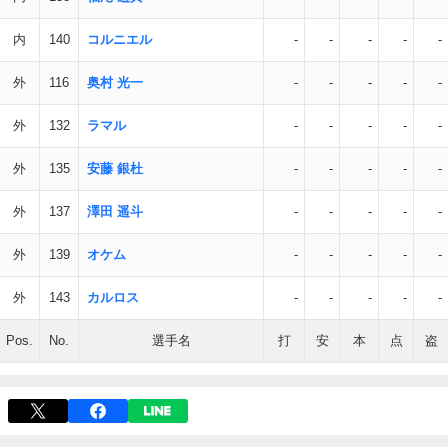
内
140
コルニエル
-
-
-
-
-
外
116
奥村 光一
-
-
-
-
-
外
132
ラマル
-
-
-
-
-
外
135
安藤 銀杜
-
-
-
-
-
外
137
澤田 遥斗
-
-
-
-
-
外
139
オケム
-
-
-
-
-
外
143
カルロス
-
-
-
-
-
Pos.
No.
選手名
打
安
本
点
盗