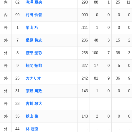
内
62
滝澤 夏央
.290
88
1
25
11
内
99
村田 怜音
.000
0
0
0
0
外
1
栗山 巧
.111
1
0
0
0
外
7
桑原 将志
.236
48
3
15
2
外
8
渡部 聖弥
.258
100
7
38
3
外
9
蛭間 拓哉
.327
17
0
5
0
外
25
カナリオ
.242
81
9
36
9
外
31
茶野 篤政
.143
1
0
0
0
外
33
古川 雄大
-
-
-
-
-
外
35
秋山 俊
.143
2
0
0
0
外
44
林 冠臣
-
-
-
-
-