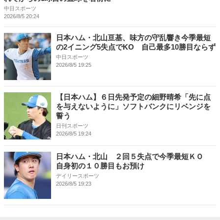
中日スポーツ
2026/8/5 20:24
日本ハム・北山亘基、味方の守乱響き今季最短
の2イニング5失点でKO 自己最多10勝目ならず
中日スポーツ
2026/8/5 19:25
【日本ハム】６日先発予定の細野晴希「先に点
を与えないように」ソフトバンクにリベンジを
誓う
日刊スポーツ
2026/8/5 19:24
日本ハム・北山 ２回５失点で今季最短ＫＯ
自身初の１０勝目もお預け
デイリースポーツ
2026/8/5 19:23