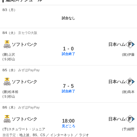
8/3（月）
試合なし
8/4（火）
京セラD大阪
ソフトバンク
日本ハム
-
1
0
試合終了
(勝)上沢
(敗)伊藤
(Ｓ)杉山
8/5（水）
みずほPayPay
ソフトバンク
日本ハム
-
7
5
試合終了
(勝)松本裕
(敗)島本
(Ｓ)杉山
8/6（木）
みずほPayPay
ソフトバンク
日本ハム
18:00
見どころ
(予)スチュワート・ジュニア
(予)細野
地上波、BS、CS ／ インターネット ／ ラジオ