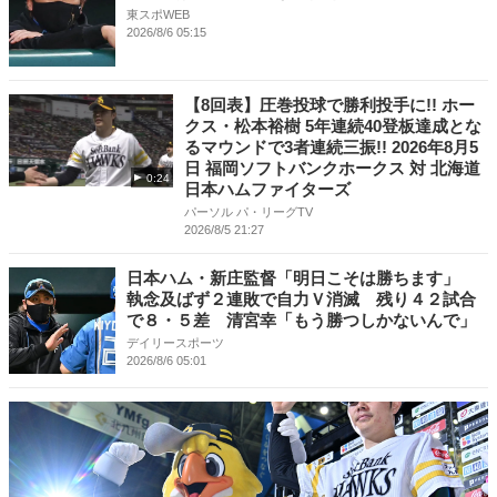
東スポWEB
2026/8/6 05:15
【8回表】圧巻投球で勝利投手に!! ホー
クス・松本裕樹 5年連続40登板達成とな
るマウンドで3者連続三振!! 2026年8月5
日 福岡ソフトバンクホークス 対 北海道
0:24
日本ハムファイターズ
パーソル パ・リーグTV
2026/8/5 21:27
日本ハム・新庄監督「明日こそは勝ちます」
執念及ばず２連敗で自力Ｖ消滅 残り４２試合
で８・５差 清宮幸「もう勝つしかないんで」
デイリースポーツ
2026/8/6 05:01