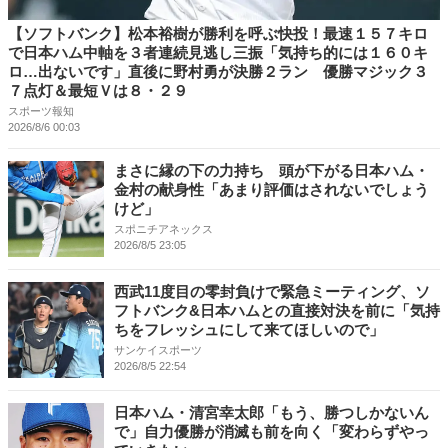
【ソフトバンク】松本裕樹が勝利を呼ぶ快投！最速１５７キロ
で日本ハム中軸を３者連続見逃し三振「気持ち的には１６０キ
ロ…出ないです」直後に野村勇が決勝２ラン 優勝マジック３
７点灯＆最短Ｖは８・２９
スポーツ報知
2026/8/6 00:03
まさに縁の下の力持ち 頭が下がる日本ハム・
金村の献身性「あまり評価はされないでしょう
けど」
スポニチアネックス
2026/8/5 23:05
西武11度目の零封負けで緊急ミーティング、ソ
フトバンク&日本ハムとの直接対決を前に「気持
ちをフレッシュにして来てほしいので」
サンケイスポーツ
2026/8/5 22:54
日本ハム・清宮幸太郎「もう、勝つしかないん
で」自力優勝が消滅も前を向く「変わらずやっ