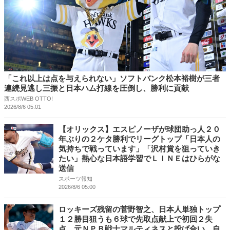
「これ以上は点を与えられない」ソフトバンク松本裕樹が三者
連続見逃し三振と日本ハム打線を圧倒し、勝利に貢献
西スポWEB OTTO!
2026/8/6 05:01
【オリックス】エスピノーザが球団助っ人２０
年ぶりの２ケタ勝利でリーグトップ「日本人の
気持ちで戦っています」「沢村賞を狙っていき
たい」熱心な日本語学習でＬＩＮＥはひらがな
送信
スポーツ報知
2026/8/6 05:00
ロッキーズ残留の菅野智之、日本人単独トップ
１２勝目狙うも６球で先取点献上で初回２失
点、元ＮＰＢ戦士マルティネスと投げ合い 自