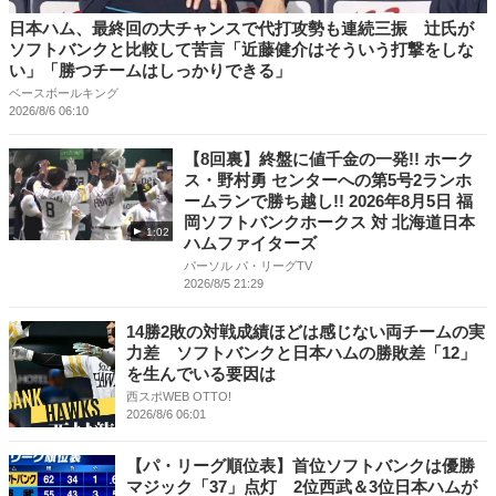
日本ハム、最終回の大チャンスで代打攻勢も連続三振 辻氏が
ソフトバンクと比較して苦言「近藤健介はそういう打撃をしな
い」「勝つチームはしっかりできる」
ベースボールキング
2026/8/6 06:10
【8回裏】終盤に値千金の一発!! ホーク
ス・野村勇 センターへの第5号2ランホ
ームランで勝ち越し!! 2026年8月5日 福
岡ソフトバンクホークス 対 北海道日本
1:02
ハムファイターズ
パーソル パ・リーグTV
2026/8/5 21:29
14勝2敗の対戦成績ほどは感じない両チームの実
力差 ソフトバンクと日本ハムの勝敗差「12」
を生んでいる要因は
西スポWEB OTTO!
2026/8/6 06:01
【パ・リーグ順位表】首位ソフトバンクは優勝
マジック「37」点灯 2位西武＆3位日本ハムが