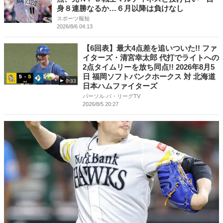
身８連勝なるか…６月以降は負けなし
スポーツ報知
2026/8/6 04:13
【6回表】最大4点差を追いついた!! ファ
イターズ・清宮幸太郎 代打でライトへの
2点タイムリーを放ち同点!! 2026年8月5
日 福岡ソフトバンクホークス 対 北海道
0:33
日本ハムファイターズ
パーソル パ・リーグTV
2026/8/5 20:27