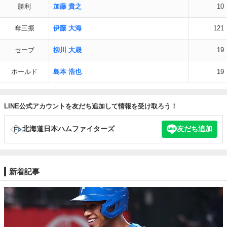
勝利
加藤 貴之
10
奪三振
伊藤 大海
121
セーブ
柳川 大晟
19
ホールド
島本 浩也
19
LINE公式アカウントを友だち追加して情報を受け取ろう！
北海道日本ハムファイターズ
友だち追加
新着記事