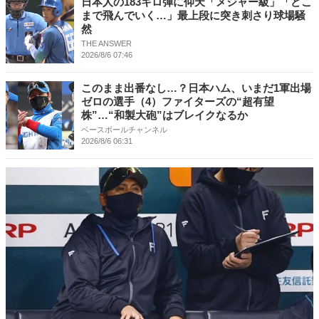
日本人の183キロ弾に仰天「メジャー級」「どこ
まで飛んでいく…」最上段に突き刺さり球場騒
然
THE ANSWER
2026/8/6 07:46
このまま出番なし…？日本ハム、いまだ1軍出場
ゼロの選手（4）ファイターズの“超有望
株”…“和製大砲”はブレイクなるか
ベースボールチャンネル
2026/8/6 06:31