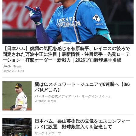
【日本ハム】復調の気配を感じる有原航平、レイエスの後ろで
固定された万波中正に注目｜最新情報・注目選手・先発ローテ
ーション・打撃オーダー・新戦力｜2026プロ野球選手名鑑
DAZN News
2026/8/6 11:33
鷹はC.スチュワート・ジュニアで6連勝へ【8/6
パ見どころ】
パ・リーグ公式メディア「パ・リーグインサイト」
2026/8/6 07:01
日本ハム、栗山英樹氏の立像をエスコンフィー
ルドに設置 野球殿堂入りを記念して
サンケイスポーツ