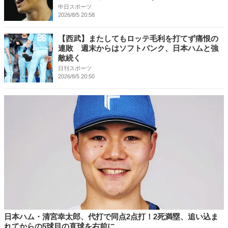
中日スポーツ
2026/8/5 20:58
【西武】またしてもロッテ毛利を打てず痛恨の
連敗 週末からはソフトバンク、日本ハムと強
敵続く
日刊スポーツ
2026/8/5 20:50
日本ハム・清宮幸太郎、代打で同点2点打！2死満塁、追い込ま
れてからの5球目の直球を右前に