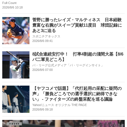
Full-Count
2026/8/6 10:18
菅野に勝ったレイズ・マルティネス 日本経験
豊富な右腕がスイープ貢献11度目 球団記録に
あと3に迫る
スポニチアネックス
2026/8/6 09:41
8試合連続安打中！ 打率4割超の淺間大基【8/6
パ二軍見どころ】
パ・リーグ公式メディア「パ・リーグインサイト」
2026/8/6 07:00
【ヤフコメで話題】「代打起用の采配に疑問の
声」「勝負どころでの選手選択に納得できな
い」 - ファイターズの終盤采配を巡る議論
Yahoo!ニュース オリジナル THE PAGE
2026/8/6 09:18