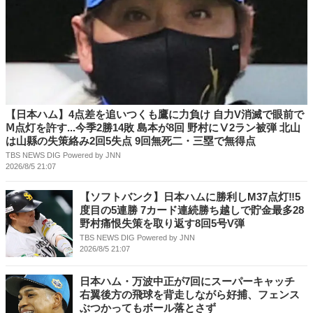
【日本ハム】4点差を追いつくも鷹に力負け 自力V消滅で眼前で
Ⅿ点灯を許す...今季2勝14敗 島本が8回 野村にⅤ2ラン被弾 北山
は山縣の失策絡み2回5失点 9回無死二・三塁で無得点
TBS NEWS DIG Powered by JNN
2026/8/5 21:07
【ソフトバンク】日本ハムに勝利しM37点灯‼5
度目の5連勝 7カード連続勝ち越しで貯金最多28
野村痛恨失策を取り返す8回5号V弾
TBS NEWS DIG Powered by JNN
2026/8/5 21:07
日本ハム・万波中正が7回にスーパーキャッチ
右翼後方の飛球を背走しながら好捕、フェンス
ぶつかってもボール落とさず