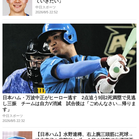
ていきたい」
中日スポーツ
2026/8/5 22:52
日本ハム・万波中正がヒーロー逃す 2点追う9回2死満塁で見逃
し三振 チームは自力V消滅 試合後は「ごめんなさい…帰りま
す」
中日スポーツ
2026/8/5 22:32
【日本ハム】水野達稀、右上腕三頭筋に死球→