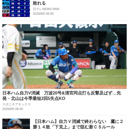
敗れる
日テレNEWS NNN
2026/8/6 06:00
日本ハム自力V消滅 万波20号&清宮同点打も反撃及ばず…先
発・北山は今季最短2回5失点KO
スポニチアネックス
2026/8/6 06:00
【日本ハム】自力Ｖ消滅で終わらない 鷹に２
勝１４敗「下克上」まで阻む新ＣＳルール