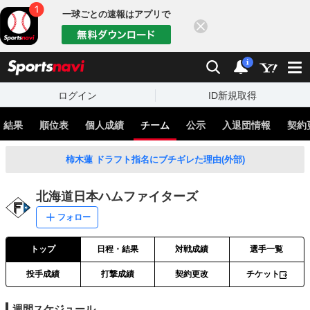
一球ごとの速報はアプリで
閉じる
sports
検索
通知
i
ログイン
ID新規取得
・結果
順位表
個人成績
チーム
公示
入退団情報
契約
柿木蓮 ドラフト指名にブチギレた理由(外部)
北海道日本ハムファイターズ
フォロー
トップ
日程・結果
対戦成績
選手一覧
投手成績
打撃成績
契約更改
チケット
週間スケジュール