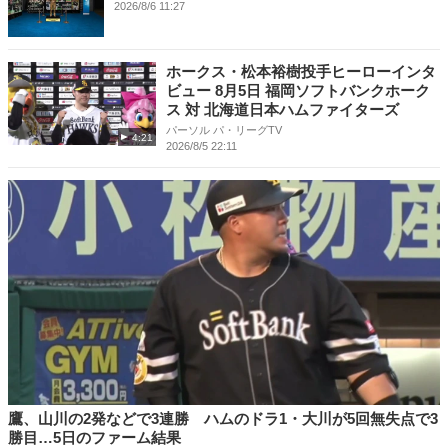
2026/8/6 11:27
ホークス・松本裕樹投手ヒーローインタ
ビュー 8月5日 福岡ソフトバンクホーク
ス 対 北海道日本ハムファイターズ
パーソル パ・リーグTV
4:21
2026/8/5 22:11
鷹、山川の2発などで3連勝 ハムのドラ1・大川が5回無失点で3
勝目…5日のファーム結果