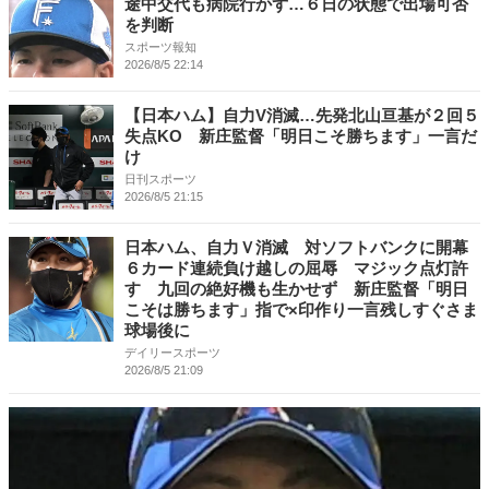
途中交代も病院行かず…６日の状態で出場可否
を判断
スポーツ報知
2026/8/5 22:14
【日本ハム】自力V消滅…先発北山亘基が２回５
失点KO 新庄監督「明日こそ勝ちます」一言だ
け
日刊スポーツ
2026/8/5 21:15
日本ハム、自力Ｖ消滅 対ソフトバンクに開幕
６カード連続負け越しの屈辱 マジック点灯許
す 九回の絶好機も生かせず 新庄監督「明日
こそは勝ちます」指で×印作り一言残しすぐさま
球場後に
デイリースポーツ
2026/8/5 21:09