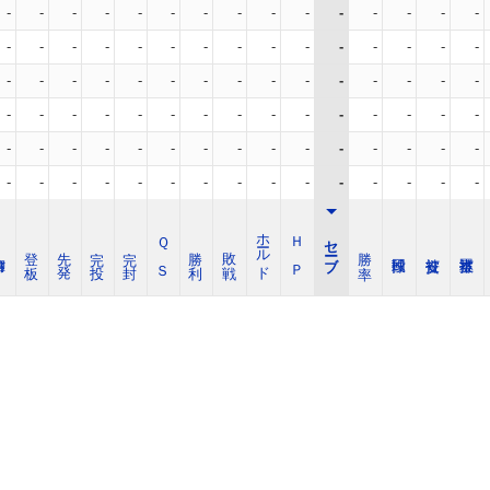
-
-
-
-
-
-
-
-
-
-
-
-
-
-
-
-
-
-
-
-
-
-
-
-
-
-
-
-
-
-
-
-
-
-
-
-
-
-
-
-
-
-
-
-
-
-
-
-
-
-
-
-
-
-
-
-
-
-
-
-
-
-
-
-
-
-
-
-
-
-
-
-
-
-
-
-
-
-
-
-
-
-
-
-
-
-
-
-
-
-
ホールド
Ｑ Ｓ
Ｈ Ｐ
セーブ
登 板
先 発
完 投
完 封
勝 利
敗 戦
勝 率