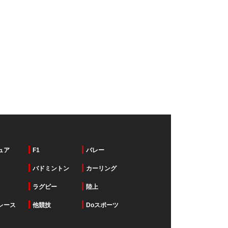
ュア
F1
バレー
バドミントン
カーリング
ラグビー
陸上
レース
他競技
Doスポーツ