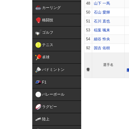
48
山下 一馬
カーリング
50
石山 愛輝
格闘技
51
石川 直也
53
稲葉 颯来
ゴルフ
54
細谷 怜央
テニス
92
国吉 佑樹
卓球
選手名
バドミントン
F1
バレーボール
ラグビー
陸上