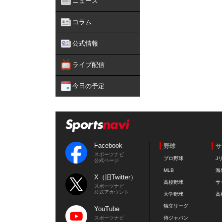
ニュース
コラム
公式情報
ライブ配信
今日の予定
Facebook
野球
サ
スポーツナビ
プロ野球
J
公式ページ
MLB
海
X（旧Twitter）
高校野球
サ
スポーツナビ
公式アカウント
大学野球
高
独立リーグ
YouTube
スポーツナビ
侍ジャパン