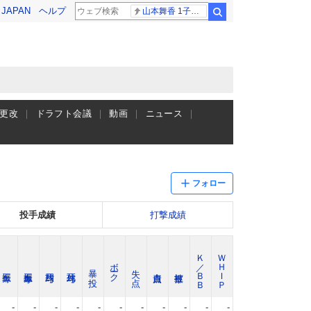
! JAPAN
ヘルプ
山本舞香 1子出産
検索
更改
ドラフト会議
動画
ニュース
フォロー
投手成績
打撃成績
Ｋ／ＢＢ
ＷＨＩＰ
ボーク
暴 投
失 点
-
-
-
-
-
-
-
-
-
-
-