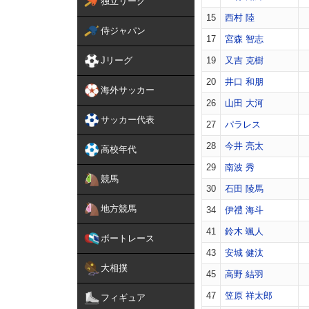
独立リーグ
15
西村 陸
侍ジャパン
17
宮森 智志
Jリーグ
19
又吉 克樹
20
井口 和朋
海外サッカー
26
山田 大河
サッカー代表
27
パラレス
28
今井 亮太
高校年代
29
南波 秀
競馬
30
石田 陵馬
地方競馬
34
伊禮 海斗
41
鈴木 颯人
ボートレース
43
安城 健汰
大相撲
45
高野 結羽
47
笠原 祥太郎
フィギュア