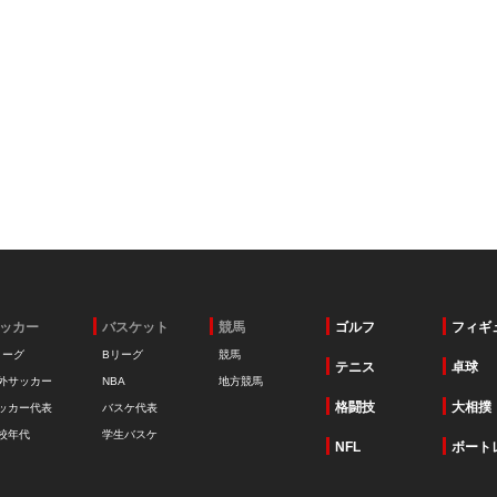
ッカー
バスケット
競馬
ゴルフ
フィギ
リーグ
Bリーグ
競馬
テニス
卓球
外サッカー
NBA
地方競馬
格闘技
大相撲
ッカー代表
バスケ代表
校年代
学生バスケ
NFL
ボート