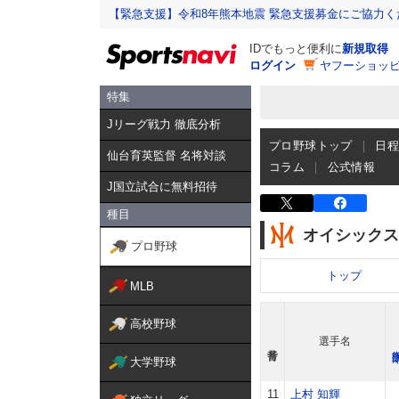
【緊急支援】令和8年熊本地震 緊急支援募金にご協力く
IDでもっと便利に
新規取得
ログイン
ヤフーショッピ
特集
Jリーグ戦力 徹底分析
プロ野球トップ
日
仙台育英監督 名将対談
コラム
公式情報
J国立試合に無料招待
種目
オイシックス
プロ野球
トップ
MLB
高校野球
選手名
大学野球
11
上村 知輝