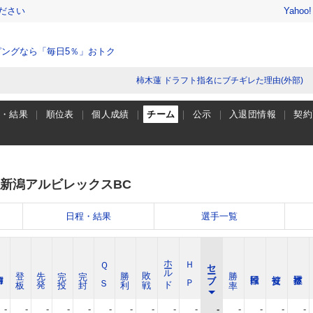
ださい
Yahoo
ングなら「毎日5％」おトク
柿木蓮 ドラフト指名にブチギレた理由(外部)
程・結果
順位表
個人成績
チーム
公示
入退団情報
契約
新潟アルビレックスBC
日程・結果
選手一覧
ホールド
Ｑ Ｓ
Ｈ Ｐ
セーブ
登 板
先 発
完 投
完 封
勝 利
敗 戦
勝 率
-
-
-
-
-
-
-
-
-
-
-
-
-
-
-