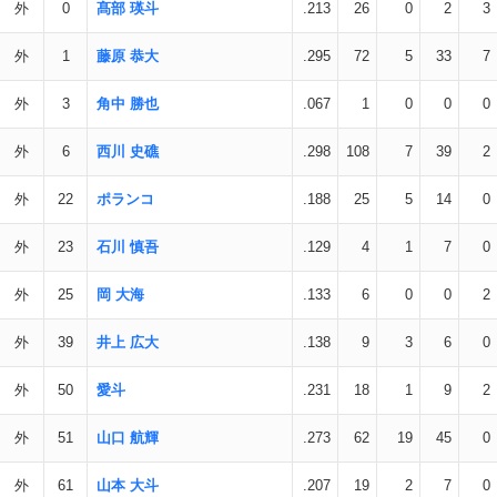
外
0
髙部 瑛斗
.213
26
0
2
3
外
1
藤原 恭大
.295
72
5
33
7
外
3
角中 勝也
.067
1
0
0
0
外
6
西川 史礁
.298
108
7
39
2
外
22
ポランコ
.188
25
5
14
0
外
23
石川 慎吾
.129
4
1
7
0
外
25
岡 大海
.133
6
0
0
2
外
39
井上 広大
.138
9
3
6
0
外
50
愛斗
.231
18
1
9
2
外
51
山口 航輝
.273
62
19
45
0
外
61
山本 大斗
.207
19
2
7
0