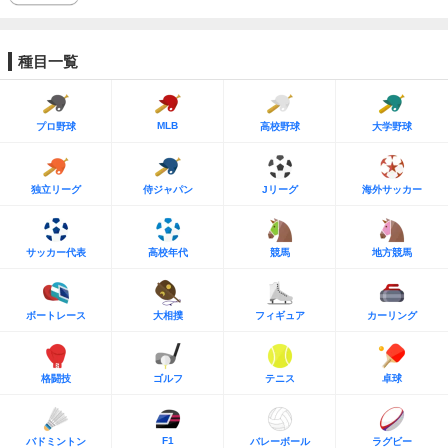
種目一覧
MLB
プロ野球
高校野球
大学野球
独立リーグ
侍ジャパン
Jリーグ
海外サッカー
サッカー代表
高校年代
競馬
地方競馬
ボートレース
大相撲
フィギュア
カーリング
格闘技
ゴルフ
テニス
卓球
F1
バドミントン
バレーボール
ラグビー