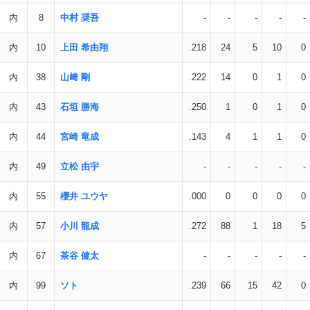
内
8
中村 奨吾
-
-
-
-
-
内
10
上田 希由翔
.218
24
5
10
0
内
38
山﨑 剛
.222
14
0
1
0
内
43
石垣 勝海
.250
1
0
1
0
内
44
宮崎 竜成
.143
4
1
1
0
内
49
立松 由宇
-
-
-
-
-
内
55
櫻井 ユウヤ
.000
0
0
0
0
内
57
小川 龍成
.272
88
1
18
5
内
67
茶谷 健太
-
-
-
-
-
内
99
ソト
.239
66
15
42
0