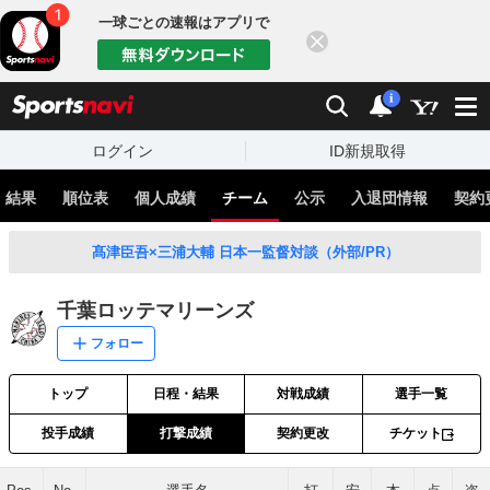
一球ごとの速報はアプリで
閉じる
sports
検索
通知
i
ログイン
ID新規取得
・結果
順位表
個人成績
チーム
公示
入退団情報
契約
髙津臣吾×三浦大輔 日本一監督対談（外部/PR）
千葉ロッテマリーンズ
フォロー
トップ
日程・結果
対戦成績
選手一覧
投手成績
打撃成績
契約更改
チケット