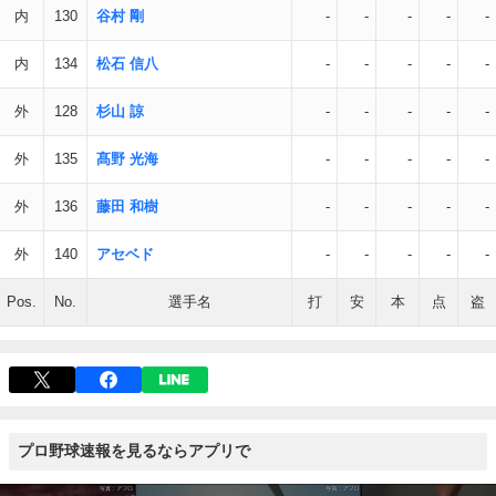
内
130
谷村 剛
-
-
-
-
-
内
134
松石 信八
-
-
-
-
-
外
128
杉山 諒
-
-
-
-
-
外
135
髙野 光海
-
-
-
-
-
外
136
藤田 和樹
-
-
-
-
-
外
140
アセベド
-
-
-
-
-
Pos.
No.
選手名
打
安
本
点
盗
プロ野球速報を見るならアプリで