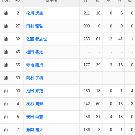
Pos.
No.
選手名
打
安
本
点
盗
捕
2
松川 虎生
.211
16
0
6
0
捕
27
田村 龍弘
.000
0
0
0
0
捕
32
佐藤 都志也
.235
61
12
41
1
捕
45
植田 将太
-
-
-
-
-
捕
65
寺地 隆成
.177
39
3
15
0
捕
69
岡村 了樹
-
-
-
-
-
内
00
池田 来翔
.250
18
0
1
4
内
4
友杉 篤輝
.242
60
0
16
3
内
5
安田 尚憲
.256
31
4
18
0
内
7
藤岡 裕大
.136
3
0
1
0