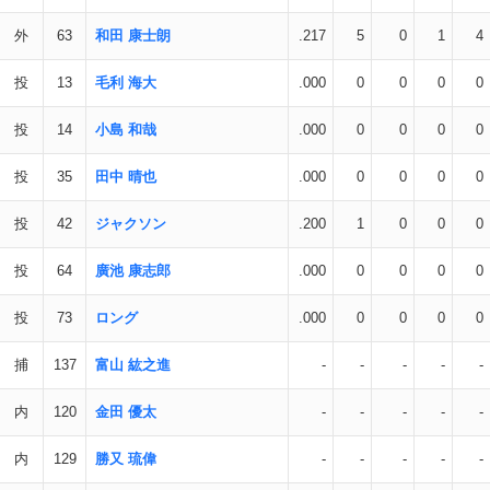
外
63
和田 康士朗
.217
5
0
1
4
投
13
毛利 海大
.000
0
0
0
0
投
14
小島 和哉
.000
0
0
0
0
投
35
田中 晴也
.000
0
0
0
0
投
42
ジャクソン
.200
1
0
0
0
投
64
廣池 康志郎
.000
0
0
0
0
投
73
ロング
.000
0
0
0
0
捕
137
富山 紘之進
-
-
-
-
-
内
120
金田 優太
-
-
-
-
-
内
129
勝又 琉偉
-
-
-
-
-