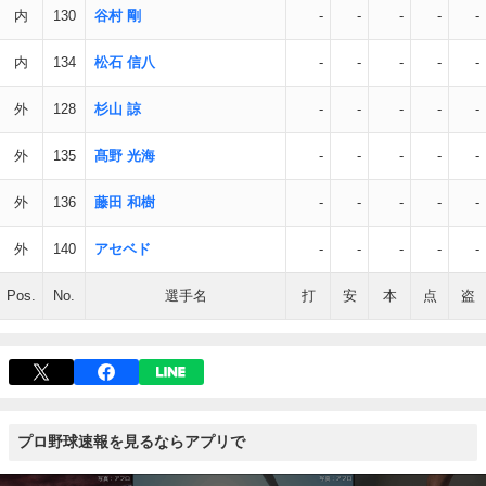
内
130
谷村 剛
-
-
-
-
-
内
134
松石 信八
-
-
-
-
-
外
128
杉山 諒
-
-
-
-
-
外
135
髙野 光海
-
-
-
-
-
外
136
藤田 和樹
-
-
-
-
-
外
140
アセベド
-
-
-
-
-
Pos.
No.
選手名
打
安
本
点
盗
プロ野球速報を見るならアプリで