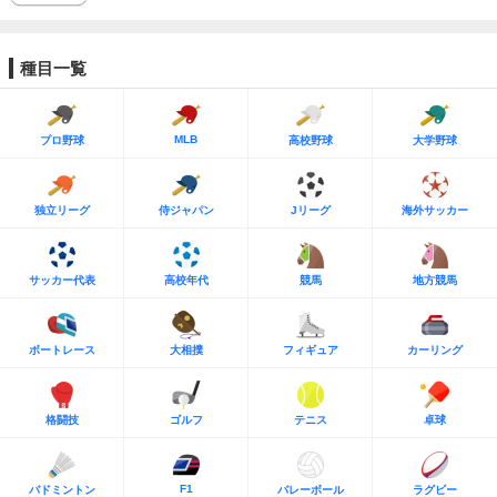
種目一覧
MLB
プロ野球
高校野球
大学野球
独立リーグ
侍ジャパン
Jリーグ
海外サッカー
サッカー代表
高校年代
競馬
地方競馬
ボートレース
大相撲
フィギュア
カーリング
格闘技
ゴルフ
テニス
卓球
F1
バドミントン
バレーボール
ラグビー