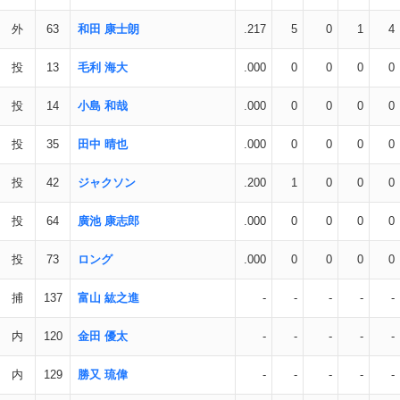
外
63
和田 康士朗
.217
5
0
1
4
投
13
毛利 海大
.000
0
0
0
0
投
14
小島 和哉
.000
0
0
0
0
投
35
田中 晴也
.000
0
0
0
0
投
42
ジャクソン
.200
1
0
0
0
投
64
廣池 康志郎
.000
0
0
0
0
投
73
ロング
.000
0
0
0
0
捕
137
富山 紘之進
-
-
-
-
-
内
120
金田 優太
-
-
-
-
-
内
129
勝又 琉偉
-
-
-
-
-