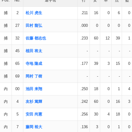
Pos.
No.
選手名
打
安
本
点
盗
捕
2
松川 虎生
.211
16
0
6
0
捕
27
田村 龍弘
.000
0
0
0
0
捕
32
佐藤 都志也
.233
60
12
39
1
捕
45
植田 将太
-
-
-
-
-
捕
65
寺地 隆成
.177
39
3
15
0
捕
69
岡村 了樹
-
-
-
-
-
内
00
池田 来翔
.250
18
0
1
4
内
4
友杉 篤輝
.242
60
0
16
3
内
5
安田 尚憲
.256
30
4
18
0
内
7
藤岡 裕大
.136
3
0
1
0