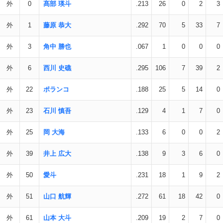
外
0
髙部 瑛斗
.213
26
0
2
3
外
1
藤原 恭大
.292
70
5
33
7
外
3
角中 勝也
.067
1
0
0
0
外
6
西川 史礁
.295
106
7
39
2
外
22
ポランコ
.188
25
5
14
0
外
23
石川 慎吾
.129
4
1
7
0
外
25
岡 大海
.133
6
0
0
2
外
39
井上 広大
.138
9
3
6
0
外
50
愛斗
.231
18
1
9
2
外
51
山口 航輝
.272
61
18
42
0
外
61
山本 大斗
.209
19
2
7
0