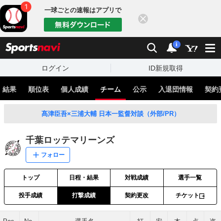
一球ごとの速報はアプリで
閉じる
sports
検索
通知
i
ログイン
ID新規取得
・結果
順位表
個人成績
チーム
公示
入退団情報
契約
髙津臣吾×三浦大輔 日本一監督対談（外部/PR）
千葉ロッテマリーンズ
フォロー
トップ
日程・結果
対戦成績
選手一覧
投手成績
打撃成績
契約更改
チケット