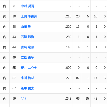
内
8
中村 奨吾
-
-
-
-
-
内
10
上田 希由翔
.215
23
5
10
0
内
38
山﨑 剛
.220
13
0
1
0
内
43
石垣 勝海
.250
1
0
1
0
内
44
宮崎 竜成
.143
4
1
1
0
内
49
立松 由宇
-
-
-
-
-
内
55
櫻井 ユウヤ
.000
0
0
0
0
内
57
小川 龍成
.272
87
1
17
5
内
67
茶谷 健太
-
-
-
-
-
内
99
ソト
.242
66
15
42
0