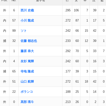
Pos.
No.
選手名
打
安
本
点
盗
外
6
西川 史礁
.295
106
7
39
2
内
57
小川 龍成
.272
87
1
17
5
内
99
ソト
.242
66
15
42
0
捕
32
佐藤 都志也
.233
60
12
39
1
外
1
藤原 恭大
.292
70
5
33
7
内
4
友杉 篤輝
.242
60
0
16
3
捕
65
寺地 隆成
.177
39
3
15
0
外
51
山口 航輝
.272
61
18
42
0
外
22
ポランコ
.188
25
5
14
0
外
0
髙部 瑛斗
.213
26
0
2
3