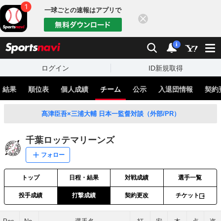
一球ごとの速報はアプリで
閉じる
sports
検索
通知
i
ログイン
ID新規取得
・結果
順位表
個人成績
チーム
公示
入退団情報
契約
髙津臣吾×三浦大輔 日本一監督対談（外部/PR）
千葉ロッテマリーンズ
フォロー
トップ
日程・結果
対戦成績
選手一覧
投手成績
打撃成績
契約更改
チケット