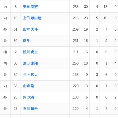
内
5
安田 尚憲
.256
30
4
18
0
内
10
上田 希由翔
.215
23
5
10
0
外
61
山本 大斗
.209
19
2
7
0
外
50
愛斗
.231
18
1
9
2
捕
2
松川 虎生
.211
16
0
6
0
内
00
池田 来翔
.250
18
0
1
4
外
39
井上 広大
.138
9
3
6
0
内
38
山﨑 剛
.220
13
0
1
0
外
25
岡 大海
.133
6
0
0
2
外
23
石川 慎吾
.129
4
1
7
0