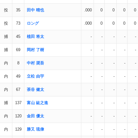
投
35
田中 晴也
.000
0
0
0
0
投
73
ロング
.000
0
0
0
0
捕
45
植田 将太
-
-
-
-
-
捕
69
岡村 了樹
-
-
-
-
-
内
8
中村 奨吾
-
-
-
-
-
内
49
立松 由宇
-
-
-
-
-
内
67
茶谷 健太
-
-
-
-
-
捕
137
富山 紘之進
-
-
-
-
-
内
120
金田 優太
-
-
-
-
-
内
129
勝又 琉偉
-
-
-
-
-