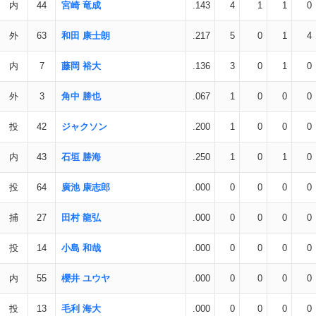
内
44
宮崎 竜成
.143
4
1
1
0
外
63
和田 康士朗
.217
5
0
1
4
内
7
藤岡 裕大
.136
3
0
1
0
外
3
角中 勝也
.067
1
0
0
0
投
42
ジャクソン
.200
1
0
0
0
内
43
石垣 勝海
.250
1
0
1
0
投
64
廣池 康志郎
.000
0
0
0
0
捕
27
田村 龍弘
.000
0
0
0
0
投
14
小島 和哉
.000
0
0
0
0
内
55
櫻井 ユウヤ
.000
0
0
0
0
投
13
毛利 海大
.000
0
0
0
0