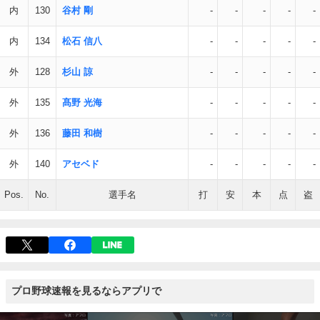
内
130
谷村 剛
-
-
-
-
-
内
134
松石 信八
-
-
-
-
-
外
128
杉山 諒
-
-
-
-
-
外
135
髙野 光海
-
-
-
-
-
外
136
藤田 和樹
-
-
-
-
-
外
140
アセベド
-
-
-
-
-
Pos.
No.
選手名
打
安
本
点
盗
プロ野球速報を見るならアプリで