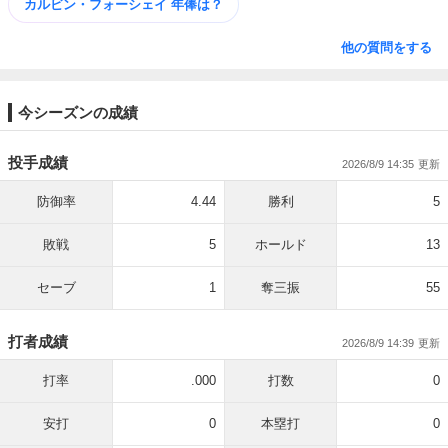
カルビン・フォーシェイ 年俸は？
他の質問をする
今シーズンの成績
投手成績
2026/8/9 14:35
防御率
4.44
勝利
5
敗戦
5
ホールド
13
セーブ
1
奪三振
55
打者成績
2026/8/9 14:39
打率
.000
打数
0
安打
0
本塁打
0