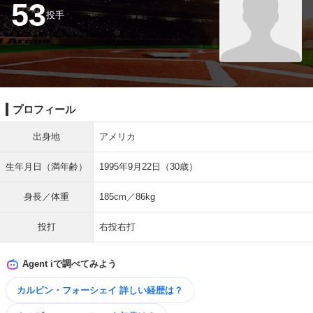
53
投手
プロフィール
出身地
アメリカ
生年月日（満年齢）
1995年9月22日（30歳）
身長／体重
185cm／86kg
投打
右投右打
Agent iで調べてみよう
カルビン・フォーシェイ 詳しい​経歴は？