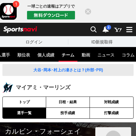
一球ごとの速報はアプリで
閉じる
sports
検索
通知
i
ログイン
ID新規取得
人選手
順位表
個人成績
チーム
動画
ニュース
コラム
大谷･岡本･村上の凄さとは？(外部･PR)
マイアミ・マーリンズ
トップ
日程・結果
対戦成績
選手一覧
投手成績
打撃成績
カルビン・フォーシェイ