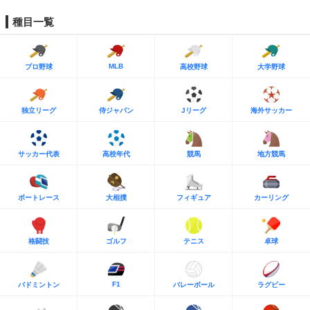
種目一覧
MLB
プロ野球
高校野球
大学野球
独立リーグ
侍ジャパン
Jリーグ
海外サッカー
サッカー代表
高校年代
競馬
地方競馬
ボートレース
大相撲
フィギュア
カーリング
格闘技
ゴルフ
テニス
卓球
F1
バドミントン
バレーボール
ラグビー