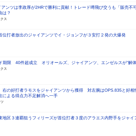
ャイアンツは李政厚が2HRで勝利に貢献！トレード噂飛び交うも「販売不
由は？
ックス
首位打者放出のジャイアンツでイ・ジョンフが３安打２発の大爆発
ード期限 40件超成立 オリオールズ、ジャイアンツ、エンゼルスが“解体
ックス
、右の好打者ラモスをジャイアンツから獲得 対左腕はOPS.835と好
在による得点力不足解消へ一手
ーツ
東地区３連覇狙うフィリーズが首位打者３度のアラエス内野手をジャイ