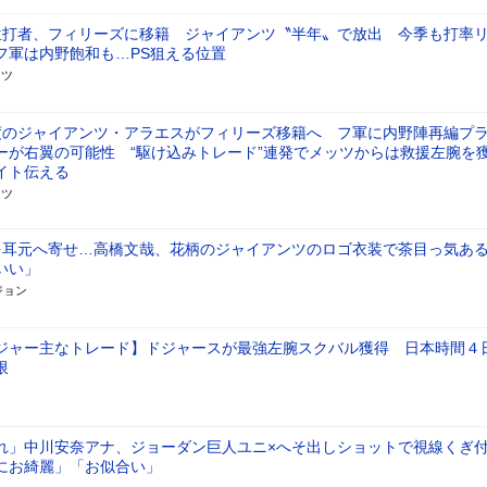
位打者、フィリーズに移籍 ジャイアンツ〝半年〟で放出 今季も打率
フ軍は内野飽和も…PS狙える位置
ーツ
度のジャイアンツ・アラエスがフィリーズ移籍へ フ軍に内野陣再編プ
ーが右翼の可能性 “駆け込みトレード”連発でメッツからは救援左腕を
イト伝える
ーツ
を耳元へ寄せ…高橋文哉、花柄のジャイアンツのロゴ衣装で茶目っ気あ
いい」
ジョン
ジャー主なトレード】ドジャースが最強左腕スクバル獲得 日本時間４
限
れ」中川安奈アナ、ジョーダン巨人ユニ×へそ出しショットで視線くぎ
にお綺麗」「お似合い」