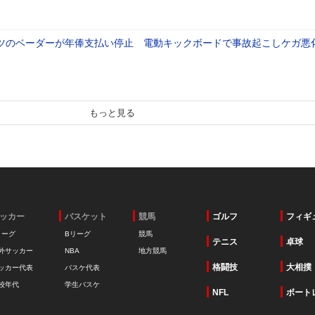
ツのベーダーが年俸支払い停止 電動キックボードで事故起こしケガ悪
もっと見る
ッカー
バスケット
競馬
ゴルフ
フィギ
リーグ
Bリーグ
競馬
テニス
卓球
外サッカー
NBA
地方競馬
格闘技
大相撲
ッカー代表
バスケ代表
校年代
学生バスケ
NFL
ボート