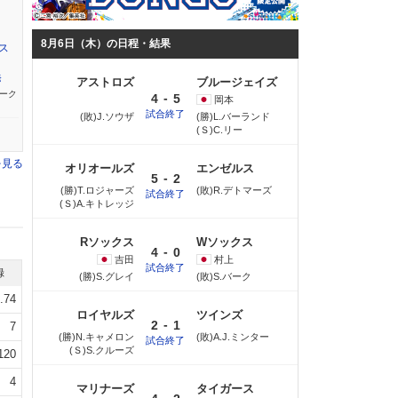
8月6日（木）の日程・結果
ス
発
アストロズ
ブルージェイズ
ーク
-
4
5
岡本
試合終了
(敗)J.ソウザ
(勝)L.バーランド
(Ｓ)C.リー
を見る
オリオールズ
エンゼルス
-
5
2
(勝)T.ロジャーズ
(敗)R.デトマーズ
試合終了
(Ｓ)A.キトレッジ
Rソックス
Wソックス
-
4
0
吉田
村上
試合終了
録
(勝)S.グレイ
(敗)S.バーク
.74
ロイヤルズ
ツインズ
-
2
1
7
(勝)N.キャメロン
(敗)A.J.ミンター
試合終了
(Ｓ)S.クルーズ
120
4
マリナーズ
タイガース