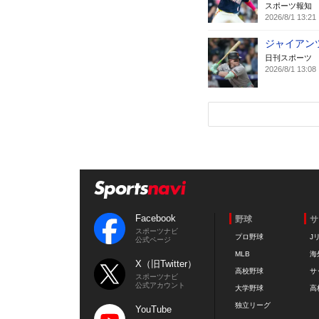
スポーツ報知
2026/8/1 13:21
ジャイアン
日刊スポーツ
2026/8/1 13:08
Facebook
野球
サ
スポーツナビ
プロ野球
J
公式ページ
MLB
海
X（旧Twitter）
高校野球
サ
スポーツナビ
公式アカウント
大学野球
高
独立リーグ
YouTube