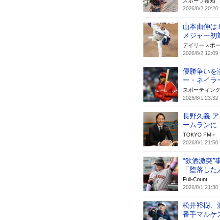
スポーツ報知
2026/8/2 20:20
山本由伸は
メジャー初
デイリースポ
2026/8/2 12:09
優勝争いを
ー・ネイラ
スポーティン
2026/8/1 23:32
長野久義 
ームランに
TOKYO FM＋
2026/8/1 21:50
“飲酒激突
「堕落した
Full-Count
2026/8/1 21:30
松井裕樹、
番手マルケ