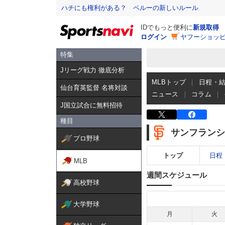
ハチにも権利がある？ ペルーの新しいルール
IDでもっと便利に
新規取得
ログイン
ヤフーショッピ
特集
Jリーグ戦力 徹底分析
MLBトップ
日程・
仙台育英監督 名将対談
ニュース
コラム
J国立試合に無料招待
種目
サンフランシ
プロ野球
トップ
日程
MLB
週間スケジュール
高校野球
大学野球
月
火