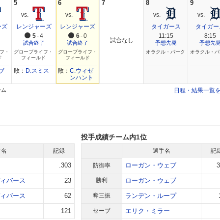
5
6
7
8
9
ーズ
レンジャーズ
レンジャーズ
タイガース
タイガー
5
-
4
6
-
0
11:15
8:15
試合なし
了
試合終了
試合終了
予想先発
予想先
フ・
グローブライフ・
グローブライフ・
オラクル・パーク
オラクル・パ
ド
フィールド
フィールド
ブ
敗：
D.スミス
敗：
C.ウィゼ
ンハント
ーム
日程・結果一覧
投手成績チーム内1位
手名
記録
選手名
記
.303
ローガン・ウェブ
3
防御率
ィバース
23
勝利
ローガン・ウェブ
ィバース
62
奪三振
ランデン・ループ
121
セーブ
エリク・ミラー