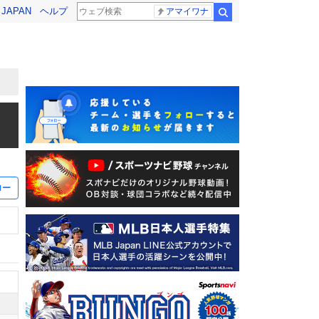
! JAPAN
ヘルプ
アマイワナ
検索
ロー