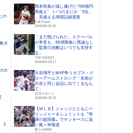
岡本和真が成し遂げた“788億円
男超え” いつのまにか「3位」
との
…見据える球団記録更新
Full-Count
2026/8/6 20:25
「まだ投げられた」スクーバル
が本音も…85球降板に異論なし
株ボ
「監督の決断はいつでも支持す
る」
THE DIGEST
2026/8/6 20:17
のホ
大谷翔平とMVP争うカブス・ク
ローアームストロング「名前が
大谷と同じ会話に出てくるなん
て」
日刊スポーツ
笑
2026/8/6 20:15
【ＭＬＢ】ジャッジとともにベ
リンジャー＆シュミットも〝奇
跡の超回復〟でヤンキースに追
 ３
い風＝米報道
東スポWEB