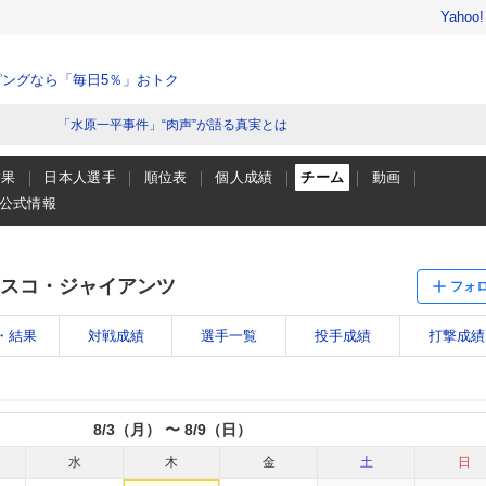
Yahoo
ングなら「毎日5％」おトク
「水原一平事件」“肉声”が語る真実とは
結果
日本人選手
順位表
個人成績
チーム
動画
公式情報
スコ・ジャイアンツ
フォ
・結果
対戦成績
選手一覧
投手成績
打撃成績
8/3（月） 〜 8/9（日）
水
木
金
土
日