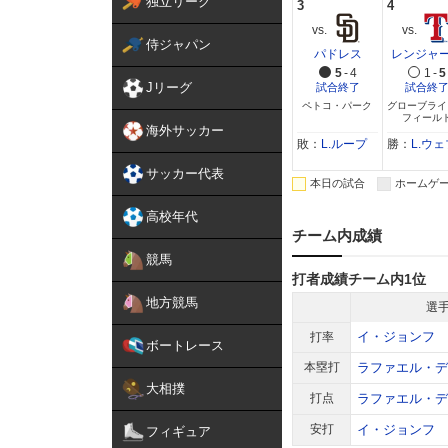
独立リーグ
3
4
侍ジャパン
パドレス
レンジャ
5
-
4
1
-
5
Jリーグ
試合終了
試合終
ペトコ・パーク
グローブライ
フィール
海外サッカー
敗：
L.ループ
勝：
L.ウェ
サッカー代表
本日の試合
ホームゲ
高校年代
チーム内成績
競馬
打者成績チーム内1位
地方競馬
選
イ・ジョンフ
打率
ボートレース
本塁打
ラファエル・デ
大相撲
打点
ラファエル・デ
安打
イ・ジョンフ
フィギュア