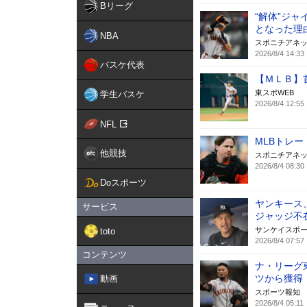
Bリーグ
“解体”ジ
となった理
NBA
スポニチアネ
2026/8/4 14:33
バスケ代表
【ＭＬＢ】
東スポWEB
学生バスケ
2026/8/4 12:55
NFL
MLBトレ
他競技
スポニチアネ
2026/8/4 08:30
Doスポーツ
ヤンキース
サービス
ジャッジ不
サンケイスポ
toto
2026/8/4 07:57
コンテンツ
ナ・リーグ
ツから獲得
動画
スポーツ報知
2026/8/4 05:11