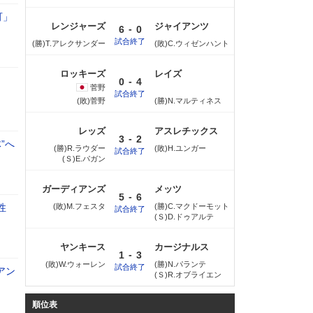
可」
レンジャーズ
ジャイアンツ
-
6
0
試合終了
(勝)T.アレクサンダー
(敗)C.ウィゼンハント
ロッキーズ
レイズ
-
0
4
菅野
試合終了
(敗)菅野
(勝)N.マルティネス
レッズ
アスレチックス
-
3
2
”へ
(勝)R.ラウダー
(敗)H.ユンガー
試合終了
(Ｓ)E.パガン
ガーディアンズ
メッツ
-
5
6
相性
(敗)M.フェスタ
(勝)C.マクドーモット
試合終了
(Ｓ)D.ドゥアルテ
ヤンキース
カージナルス
-
1
3
(敗)W.ウォーレン
(勝)N.パランテ
試合終了
アン
(Ｓ)R.オブライエン
順位表