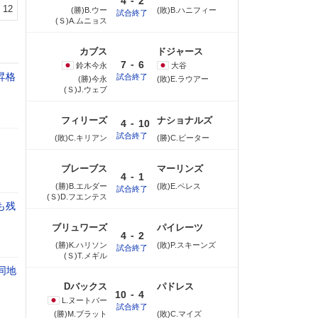
-
4
2
12
(勝)B.ウー
(敗)B.ハニフィー
試合終了
(Ｓ)A.ムニョス
カブス
ドジャース
-
7
6
鈴木
今永
大谷
昇格
試合終了
(勝)今永
(敗)E.ラウアー
(Ｓ)J.ウェブ
フィリーズ
ナショナルズ
-
4
10
試合終了
(敗)C.キリアン
(勝)C.ビーター
ブレーブス
マーリンズ
-
4
1
(勝)B.エルダー
(敗)E.ペレス
試合終了
(Ｓ)D.フエンテス
も残
ブリュワーズ
パイレーツ
-
4
2
(勝)K.ハリソン
(敗)P.スキーンズ
試合終了
(Ｓ)T.メギル
同地
Dバックス
パドレス
-
10
4
L.ヌートバー
試合終了
(勝)M.ブラット
(敗)C.マイズ