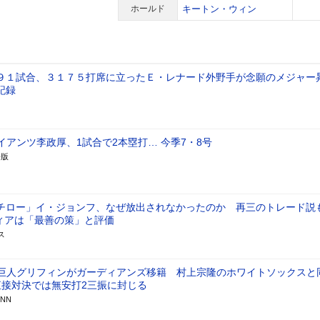
ホールド
キートン・ウィン
９１試合、３１７５打席に立ったＥ・レナード外野手が念願のメジャー
記録
イアンツ李政厚、1試合で2本塁打… 今季7・8号
語版
チロー」イ・ジョンフ、なぜ放出されなかったのか 再三のトレード説
ディアは「最善の策」と評価
ス
元巨人グリフィンがガーディアンズ移籍 村上宗隆のホワイトソックスと
直接対決では無安打2三振に封じる
NN