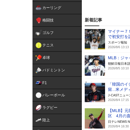
カーリング
新着記事
格闘技
マイナー７
ゴルフ
で初安打を
スポーツ報知
テニス
2026/8/6 13:13
卓球
MLB：ジャ
朝鮮日報日本
2026/8/5 10:10
バドミントン
F1
「韓国のイ
留...米メ
バレーボール
J-CASTニュー
2026/8/4 17:15
ラグビー
【MLB】
区 4月の
陸上
日テレNEWS N
2026/8/4 16:30