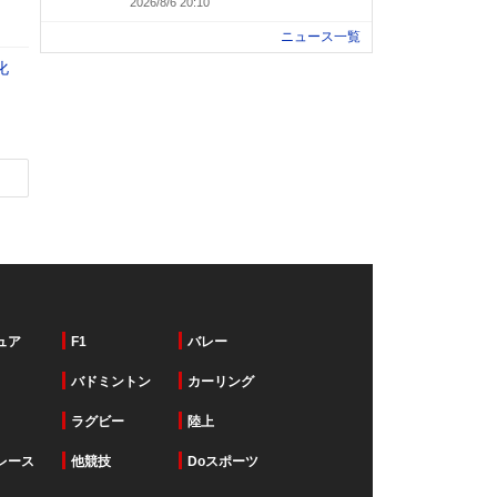
2026/8/6 20:10
ニュース一覧
化
ュア
F1
バレー
バドミントン
カーリング
ラグビー
陸上
レース
他競技
Doスポーツ