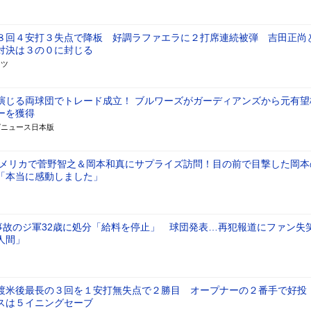
８回４安打３失点で降板 好調ラファエラに２打席連続被弾 吉田正尚
対決は３の０に封じる
ーツ
演じる両球団でトレード成立！ ブルワーズがガーディアンズから元有望
ーを獲得
グニュース日本版
アメリカで菅野智之＆岡本和真にサプライズ訪問！目の前で目撃した岡本
「本当に感動しました」
”事故のジ軍32歳に処分「給料を停止」 球団発表…再犯報道にファン失
人間」
渡米後最長の３回を１安打無失点で２勝目 オープナーの２番手で好投
スは５イニングセーブ