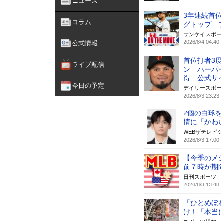
ニュース
3年連続首
コラム
グトップ 
サンケイスポ
2026/8/4 04:40
公式情報
首位打者3
ライブ配信
ン ハーパ
得 公式サ
今日の予定
デイリースポ
2026/8/3 23:23
2個の白球
情に「かわ
WEBザテレビ
2026/8/3 17:00
【今季のメ
前７時が期
日刊スポーツ
2026/8/3 13:48
「ひとめぼ
け！「本当