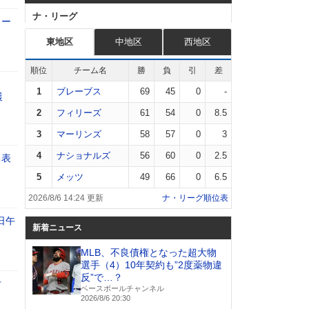
ナ・リーグ
リー
東地区
中地区
西地区
順位
チーム名
勝
負
引
差
ラ
1
ブレーブス
69
45
0
-
獲
2
フィリーズ
61
54
0
8.5
3
マーリンズ
58
57
0
3
4
ナショナルズ
56
60
0
2.5
る表
5
メッツ
49
66
0
6.5
2026/8/6 14:24 更新
ナ・リーグ順位表
日午
新着ニュース
MLB、不良債権となった超大物
選手（4）10年契約も”2度薬物違
反”で…？
付
ベースボールチャンネル
2026/8/6 20:30