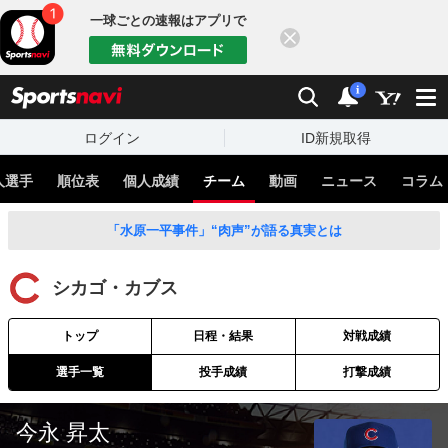
一球ごとの速報はアプリで
閉じる
sports
検索
通知
i
ログイン
ID新規取得
人選手
順位表
個人成績
チーム
動画
ニュース
コラム
「水原一平事件」“肉声”が語る真実とは
シカゴ・カブス
トップ
日程・結果
対戦成績
選手一覧
投手成績
打撃成績
今永 昇太