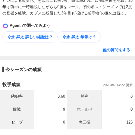
ピンによる縦変化）を武器に15勝3敗、防御率2.91、174奪三振を記録。25
年は前半に一時離脱しながらも9勝をマーク。初のポストシーズンでは2度
の登板を経験。カブスに残留した3年目も“投げる哲学者”の進化は続く。
Agent iで調べてみよう
今永 昇太 詳しい​経歴は？
今永 昇太 年俸は？
他の質問をする
今シーズンの成績
投手成績
2026/8/7 14:22
防御率
3.60
勝利
8
敗戦
9
ホールド
0
セーブ
0
奪三振
125