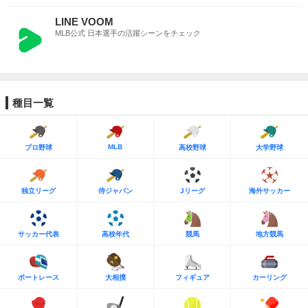
LINE VOOM
MLB公式 日本選手の活躍シーンをチェック
種目一覧
MLB
プロ野球
高校野球
大学野球
独立リーグ
侍ジャパン
Jリーグ
海外サッカー
サッカー代表
高校年代
競馬
地方競馬
ボートレース
大相撲
フィギュア
カーリング