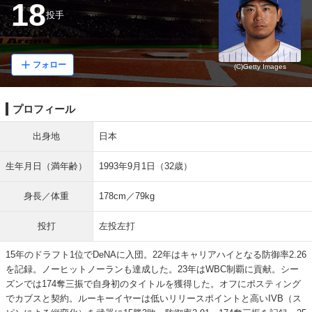
18
投手
フォロー
(C)Getty Images
プロフィール
出身地
日本
生年月日（満年齢）
1993年9月1日（32歳）
身長／体重
178cm／79kg
投打
左投左打
15年のドラフト1位でDeNAに入団。22年はキャリアハイとなる防御率2.26
を記録。ノーヒットノーランも達成した。23年はWBC制覇に貢献。シー
ズンでは174奪三振で自身初のタイトルを獲得した。オフにポスティング
でカブスと契約。ルーキーイヤーは低いリリースポイントと高いIVB（ス