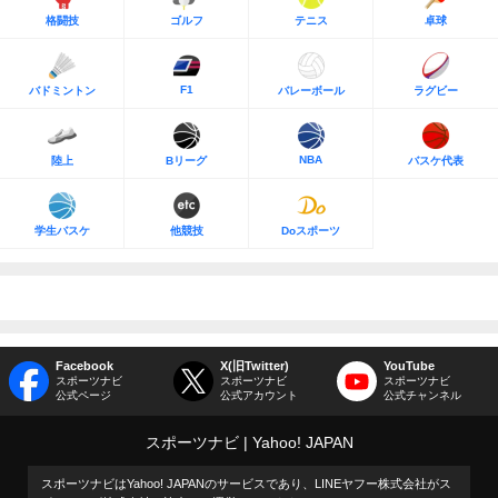
格闘技
ゴルフ
テニス
卓球
F1
バドミントン
バレーボール
ラグビー
NBA
陸上
Bリーグ
バスケ代表
学生バスケ
他競技
Doスポーツ
Facebook
X(旧Twitter)
YouTube
スポーツナビ
スポーツナビ
スポーツナビ
公式ページ
公式アカウント
公式チャンネル
スポーツナビ
Yahoo! JAPAN
スポーツナビはYahoo! JAPANのサービスであり、LINEヤフー株式会社がス