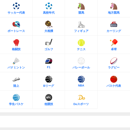
サッカー代表
高校年代
競馬
地方競馬
ボートレース
大相撲
フィギュア
カーリング
格闘技
ゴルフ
テニス
卓球
F1
バドミントン
バレーボール
ラグビー
NBA
陸上
Bリーグ
バスケ代表
学生バスケ
他競技
Doスポーツ