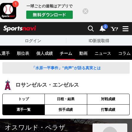
一球ごとの速報はアプリで
閉じる
sports
検索
通知
i
ログイン
ID新規取得
人選手
順位表
個人成績
チーム
動画
ニュース
コラム
「水原一平事件」“肉声”が語る真実とは
ロサンゼルス・エンゼルス
トップ
日程・結果
対戦成績
選手一覧
投手成績
打撃成績
オスワルド・ペラザ