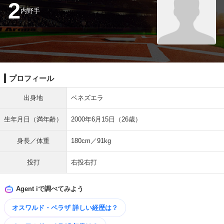
2
内野手
プロフィール
出身地
ベネズエラ
生年月日（満年齢）
2000年6月15日（26歳）
身長／体重
180cm／91kg
投打
右投右打
Agent iで調べてみよう
オスワルド・ペラザ 詳しい​経歴は？