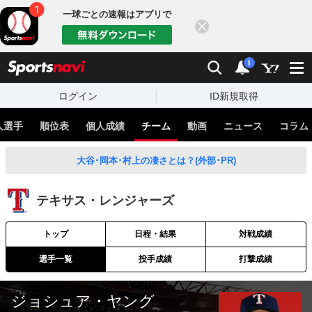
一球ごとの速報はアプリで
閉じる
sports
検索
通知
i
ログイン
ID新規取得
人選手
順位表
個人成績
チーム
動画
ニュース
コラム
大谷･岡本･村上の凄さとは？(外部･PR)
テキサス・レンジャーズ
トップ
日程・結果
対戦成績
選手一覧
投手成績
打撃成績
ジョシュア・ヤング