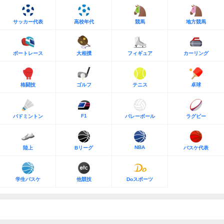
サッカー代表
高校年代
競馬
地方競馬
ボートレース
大相撲
フィギュア
カーリング
格闘技
ゴルフ
テニス
卓球
F1
バドミントン
バレーボール
ラグビー
NBA
陸上
Bリーグ
バスケ代表
学生バスケ
他競技
Doスポーツ