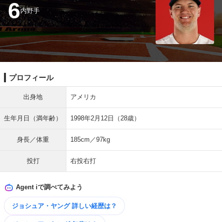
6
内野手
プロフィール
出身地
アメリカ
生年月日（満年齢）
1998年2月12日（28歳）
身長／体重
185cm／97kg
投打
右投右打
Agent iで調べてみよう
ジョシュア・ヤング 詳しい​経歴は？