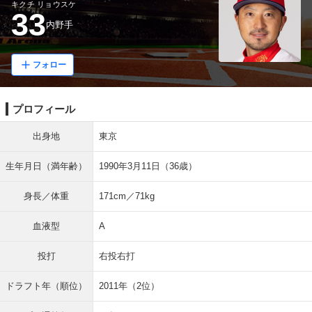
キクチ リョウスケ
33
内野手
フォロー
プロフィール
出身地
東京
生年月日（満年齢）
1990年3月11日（36歳）
身長／体重
171cm／71kg
血液型
A
投打
右投右打
ドラフト年（順位）
2011年（2位）