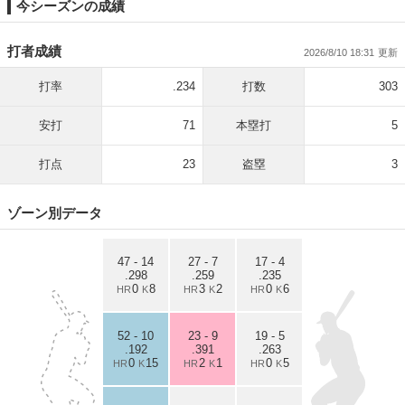
今シーズンの成績
打者成績
2026/8/10 18:31
打率
.234
打数
303
安打
71
本塁打
5
打点
23
盗塁
3
ゾーン別データ
47 - 14
27 - 7
17 - 4
.298
.259
.235
0
8
3
2
0
6
HR
K
HR
K
HR
K
52 - 10
23 - 9
19 - 5
.192
.391
.263
0
15
2
1
0
5
HR
K
HR
K
HR
K