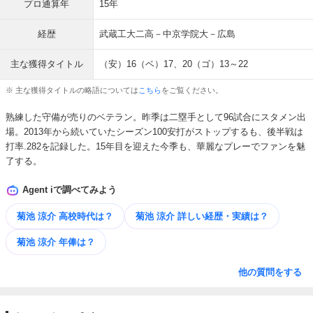
プロ通算年
15年
経歴
武蔵工大二高－中京学院大－広島
主な獲得タイトル
（安）16（ベ）17、20（ゴ）13～22
※ 主な獲得タイトルの略語については
こちら
をご覧ください。
熟練した守備が売りのベテラン。昨季は二塁手として96試合にスタメン出
場。2013年から続いていたシーズン100安打がストップするも、後半戦は
打率.282を記録した。15年目を迎えた今季も、華麗なプレーでファンを魅
了する。
Agent iで調べてみよう
菊池 涼介 高校時代は？
菊池 涼介 詳しい​経歴・​実績は？
菊池 涼介 年俸は？
他の質問をする