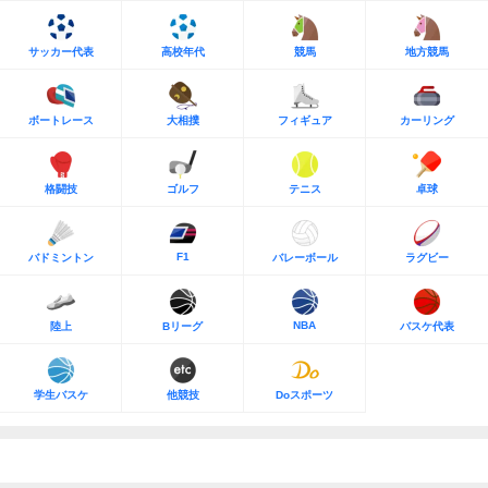
サッカー代表
高校年代
競馬
地方競馬
ボートレース
大相撲
フィギュア
カーリング
格闘技
ゴルフ
テニス
卓球
F1
バドミントン
バレーボール
ラグビー
NBA
陸上
Bリーグ
バスケ代表
学生バスケ
他競技
Doスポーツ