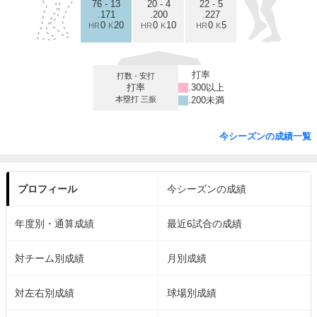
76 - 13
20 - 4
22 - 5
.171
.200
.227
0
20
0
10
0
5
HR
K
HR
K
HR
K
打率
打数 - 安打
打率
.300以上
本塁打 三振
.200未満
今シーズンの成績一覧
プロフィール
今シーズンの成績
年度別・通算成績
最近6試合の成績
対チーム別成績
月別成績
対左右別成績
球場別成績