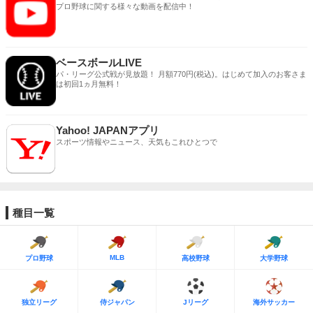
プロ野球に関する様々な動画を配信中！
ベースボールLIVE
パ・リーグ公式戦が見放題！ 月額770円(税込)。はじめて加入のお客さま
は初回1ヵ月無料！
Yahoo! JAPANアプリ
スポーツ情報やニュース、天気もこれひとつで
種目一覧
MLB
プロ野球
高校野球
大学野球
独立リーグ
侍ジャパン
Jリーグ
海外サッカー