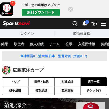
一球ごとの速報はアプリで
閉じる
sports
検索
通知
i
ログイン
ID新規取得
・結果
順位表
個人成績
チーム
公示
入退団情報
契約
髙津臣吾×三浦大輔 日本一監督対談（外部/PR）
広島東洋カープ
トップ
日程・結果
対戦成績
選手一覧
投手成績
打撃成績
契約更改
チケット
菊池 涼介