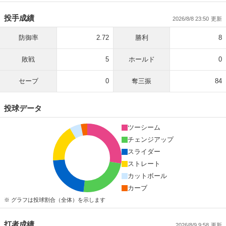
投手成績
2026/8/8 23:50
防御率
2.72
勝利
8
敗戦
5
ホールド
0
セーブ
0
奪三振
84
投球データ
ツーシーム
チェンジアップ
スライダー
ストレート
カットボール
カーブ
※ グラフは投球割合（全体）を示します
打者成績
2026/8/9 9:58