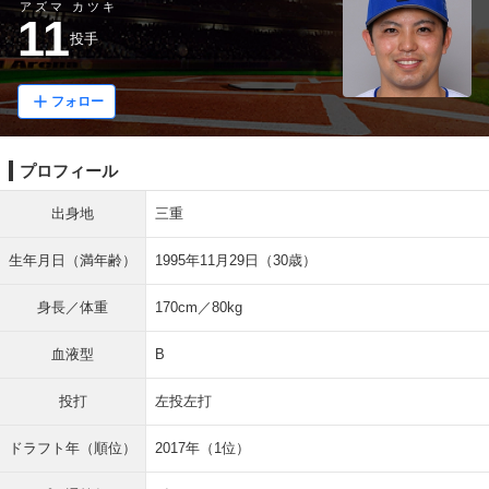
アズマ カツキ
11
投手
フォロー
プロフィール
出身地
三重
生年月日（満年齢）
1995年11月29日（30歳）
身長／体重
170cm／80kg
血液型
B
投打
左投左打
ドラフト年（順位）
2017年（1位）