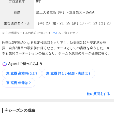
プロ通算年
9年
経歴
愛工大名電高（甲）－立命館大－DeNA
主な獲得タイトル
（率）23（勝）23、25（新）18（ベ）23（ゴ）23
※ 主な獲得タイトルの略語については
こちら
をご覧ください。
昨季は3年連続となる規定投球回をクリアし、防御率2.19と安定感を発
揮。自身2度目の最多勝に輝くなど、エースとしての責務を全うした。今
季も先発ローテーションの軸となり、チームを悲願のリーグ優勝に導く。
Agent iで調べてみよう
東 克樹 高校時代は？
東 克樹 詳しい​経歴・​実績は？
東 克樹 年俸は？
他の質問をする
今シーズンの成績