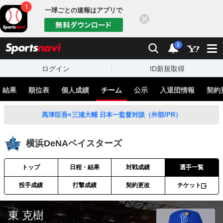
一球ごとの速報はアプリで
閉じる
sports
検索
通知
i
ログイン
ID新規取得
・結果
順位表
個人成績
チーム
公示
入退団情報
契約
髙津臣吾×三浦大輔 日本一監督対談（外部/PR）
横浜DeNAベイスターズ
トップ
日程・結果
対戦成績
選手一覧
投手成績
打撃成績
契約更改
チケット
東 克樹