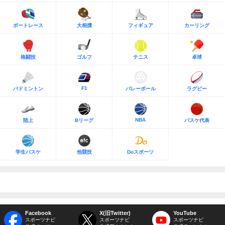
ボートレース
大相撲
フィギュア
カーリング
格闘技
ゴルフ
テニス
卓球
F1
バドミントン
バレーボール
ラグビー
NBA
陸上
Bリーグ
バスケ代表
学生バスケ
他競技
Doスポーツ
Facebook
X(旧Twitter)
YouTube
スポーツナビ
スポーツナビ
スポーツナビ