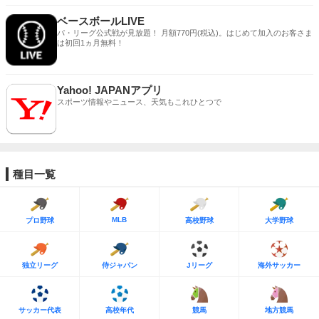
ベースボールLIVE
パ・リーグ公式戦が見放題！ 月額770円(税込)。はじめて加入のお客さま
は初回1ヵ月無料！
Yahoo! JAPANアプリ
スポーツ情報やニュース、天気もこれひとつで
種目一覧
MLB
プロ野球
高校野球
大学野球
独立リーグ
侍ジャパン
Jリーグ
海外サッカー
サッカー代表
高校年代
競馬
地方競馬