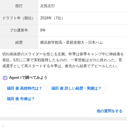
投打
左投左打
ドラフト年（順位）
2018年（7位）
プロ通算年
8年
経歴
横浜創学館高－星槎道都大－日本ハム
切れ味抜群のスライダーを投じる左腕。昨季は春季キャンプ中に神経痛を
発症。6月に二軍で実戦復帰したものの、一軍登板はゼロに終わった。育
成選手として再スタートする今季は、春先から結果でアピールしたい。
Agent iで調べてみよう
福田 俊 高校時代は？
福田 俊 詳しい​経歴・​実績は？
福田 俊 年俸は？
他の質問をする