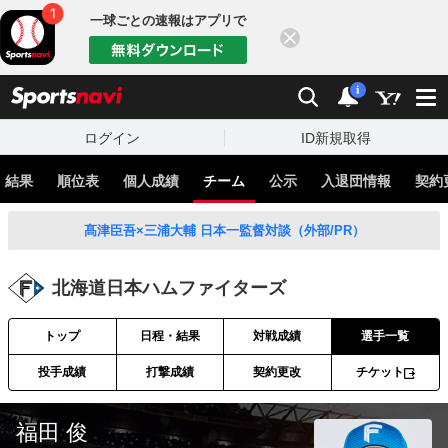
一球ごとの速報はアプリで
閉じる
sports
検索
通知
i
ログイン
ID新規取得
・結果
順位表
個人成績
チーム
公示
入退団情報
契約
髙津臣吾×三浦大輔 日本一監督対談（外部/PR）
北海道日本ハムファイターズ
トップ
日程・結果
対戦成績
選手一覧
投手成績
打撃成績
契約更改
チケット
福田 俊