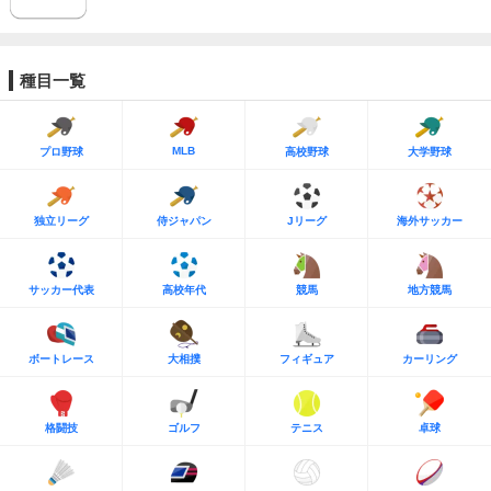
種目一覧
MLB
プロ野球
高校野球
大学野球
独立リーグ
侍ジャパン
Jリーグ
海外サッカー
サッカー代表
高校年代
競馬
地方競馬
ボートレース
大相撲
フィギュア
カーリング
格闘技
ゴルフ
テニス
卓球