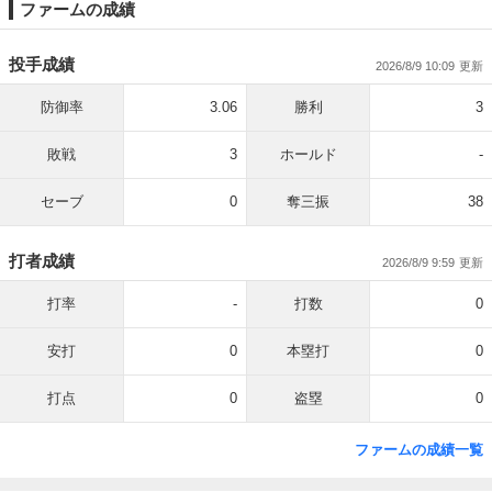
ファームの成績
投手成績
2026/8/9 10:09
防御率
3.06
勝利
3
敗戦
3
ホールド
-
セーブ
0
奪三振
38
打者成績
2026/8/9 9:59
打率
-
打数
0
安打
0
本塁打
0
打点
0
盗塁
0
ファームの成績一覧