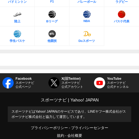
F1
バドミントン
バレーボール
ラグビー
NBA
陸上
Bリーグ
バスケ代表
学生バスケ
他競技
Doスポーツ
Facebook
X(旧Twitter)
YouTube
スポーツナビ
スポーツナビ
スポーツナビ
公式ページ
公式アカウント
公式チャンネル
スポーツナビ
Yahoo! JAPAN
スポーツナビはYahoo! JAPANのサービスであり、LINEヤフー株式会社がス
ポーツナビ株式会社と協力して運営しています。
プライバシーポリシー
プライバシーセンター
規約
会社概要