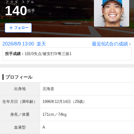
フクダ スグル
140
投手
フォロー
2026/8/9 13:00
楽天
最近6試合の成績
投手成績
1回
0失点
被安打0
奪三振1
プロフィール
出身地
北海道
生年月日（満年齢）
1996年12月14日（29歳）
身長／体重
171cm／74kg
血液型
A