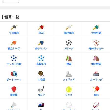
種目一覧
MLB
プロ野球
高校野球
大学野球
独立リーグ
侍ジャパン
Jリーグ
海外サッカー
サッカー代表
高校年代
競馬
地方競馬
ボートレース
大相撲
フィギュア
カーリング
格闘技
ゴルフ
テニス
卓球