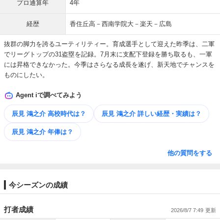
プロ通算年
4年
経歴
香住丘高－西南学院大－楽天－広島
抜群の脚力を誇るユーティリティー。育成選手として迎えた昨季は、二軍
でリーグトップの31盗塁を記録。7月末に支配下登録を勝ち取るも、一軍
には昇格できなかった。今季はさらなる成長を遂げ、新天地でチャンスを
ものにしたい。
Agent iで調べてみよう
辰見 鴻之介 高校時代は？
辰見 鴻之介 詳しい​経歴・​実績は？
辰見 鴻之介 年俸は？
他の質問をする
今シーズンの成績
打者成績
2026/8/7 7:49