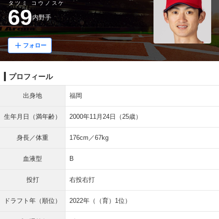
タツミ コウノスケ
69
内野手
フォロー
プロフィール
出身地
福岡
生年月日（満年齢）
2000年11月24日（25歳）
身長／体重
176cm／67kg
血液型
B
投打
右投右打
ドラフト年（順位）
2022年（（育）1位）