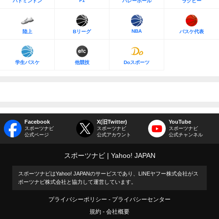
F1
バドミントン
バレーボール
ラグビー
NBA
陸上
Bリーグ
バスケ代表
学生バスケ
他競技
Doスポーツ
Facebook
X(旧Twitter)
YouTube
スポーツナビ
スポーツナビ
スポーツナビ
公式ページ
公式アカウント
公式チャンネル
スポーツナビ
Yahoo! JAPAN
スポーツナビはYahoo! JAPANのサービスであり、LINEヤフー株式会社がス
ポーツナビ株式会社と協力して運営しています。
プライバシーポリシー
プライバシーセンター
規約
会社概要