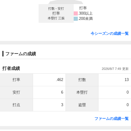
打率
打数 - 安打
打率
.300以上
本塁打 三振
.200未満
今シーズンの成績一覧
ファームの成績
打者成績
2026/8/7 7:49
打率
.462
打数
13
安打
6
本塁打
0
打点
3
盗塁
0
ファームの成績一覧