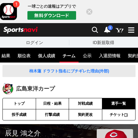
一球ごとの速報はアプリで
閉じる
sports
検索
通知
i
ログイン
ID新規取得
・結果
順位表
個人成績
チーム
公示
入退団情報
契約
柿木蓮 ドラフト指名にブチギレた理由(外部)
広島東洋カープ
トップ
日程・結果
対戦成績
選手一覧
投手成績
打撃成績
契約更改
チケット
辰見 鴻之介