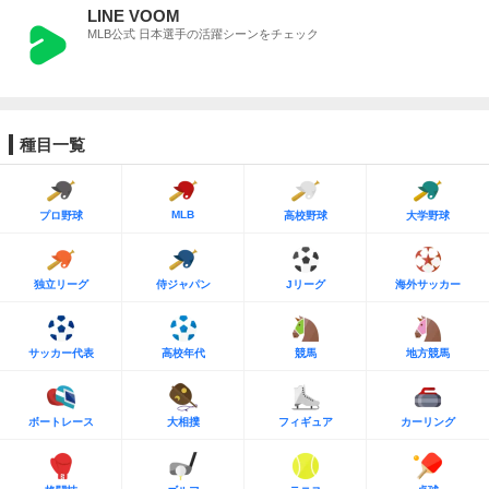
LINE VOOM
MLB公式 日本選手の活躍シーンをチェック
種目一覧
MLB
プロ野球
高校野球
大学野球
独立リーグ
侍ジャパン
Jリーグ
海外サッカー
サッカー代表
高校年代
競馬
地方競馬
ボートレース
大相撲
フィギュア
カーリング