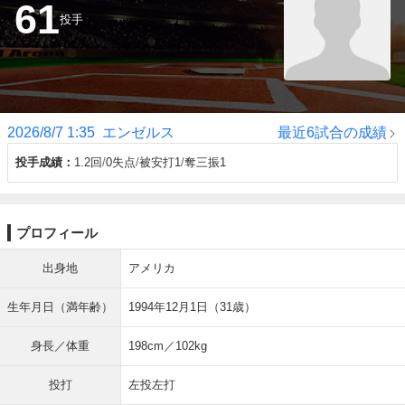
61
投手
2026/8/7 1:35
エンゼルス
最近6試合の成績
投手成績
1.2回
0失点
被安打1
奪三振1
プロフィール
出身地
アメリカ
生年月日（満年齢）
1994年12月1日（31歳）
身長／体重
198cm／102kg
投打
左投左打