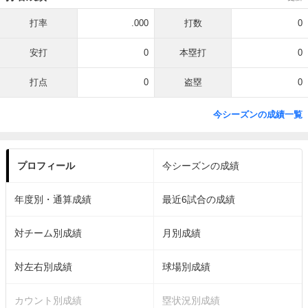
打率
.000
打数
0
安打
0
本塁打
0
打点
0
盗塁
0
今シーズンの成績一覧
プロフィール
今シーズンの成績
年度別・通算成績
最近6試合の成績
対チーム別成績
月別成績
対左右別成績
球場別成績
カウント別成績
塁状況別成績