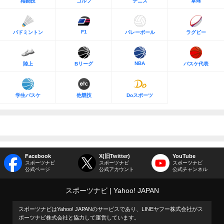
格闘技
ゴルフ
テニス
卓球
F1
バドミントン
バレーボール
ラグビー
NBA
陸上
Bリーグ
バスケ代表
学生バスケ
他競技
Doスポーツ
Facebook
X(旧Twitter)
YouTube
スポーツナビ
スポーツナビ
スポーツナビ
公式ページ
公式アカウント
公式チャンネル
スポーツナビ
Yahoo! JAPAN
スポーツナビはYahoo! JAPANのサービスであり、LINEヤフー株式会社がス
ポーツナビ株式会社と協力して運営しています。