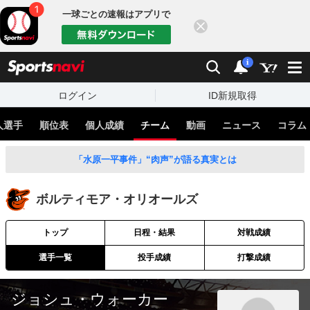
一球ごとの速報はアプリで
閉じる
sports
検索
通知
i
ログイン
ID新規取得
人選手
順位表
個人成績
チーム
動画
ニュース
コラム
「水原一平事件」“肉声”が語る真実とは
ボルティモア・オリオールズ
トップ
日程・結果
対戦成績
選手一覧
投手成績
打撃成績
ジョシュ・ウォーカー