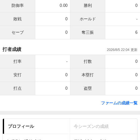
防御率
0.00
勝利
0
敗戦
0
ホールド
-
セーブ
0
奪三振
6
打者成績
2026/8/5 22:04
打率
-
打数
0
安打
0
本塁打
0
打点
0
盗塁
0
ファームの成績一覧
プロフィール
今シーズンの成績