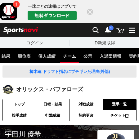
一球ごとの速報はアプリで
閉じる
sports
検索
通知
i
ログイン
ID新規取得
・結果
順位表
個人成績
チーム
公示
入退団情報
契約
柿木蓮 ドラフト指名にブチギレた理由(外部)
オリックス・バファローズ
トップ
日程・結果
対戦成績
選手一覧
投手成績
打撃成績
契約更改
チケット
宇田川 優希