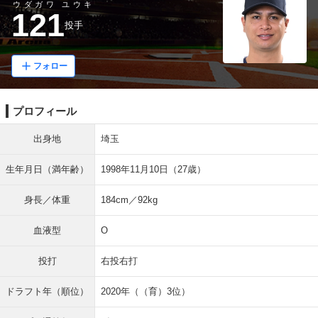
ウダガワ ユウキ
121
投手
フォロー
プロフィール
出身地
埼玉
生年月日（満年齢）
1998年11月10日（27歳）
身長／体重
184cm／92kg
血液型
O
投打
右投右打
ドラフト年（順位）
2020年（（育）3位）