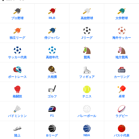
MLB
プロ野球
高校野球
大学野球
独立リーグ
侍ジャパン
Jリーグ
海外サッカー
サッカー代表
高校年代
競馬
地方競馬
ボートレース
大相撲
フィギュア
カーリング
格闘技
ゴルフ
テニス
卓球
F1
バドミントン
バレーボール
ラグビー
NBA
陸上
Bリーグ
バスケ代表