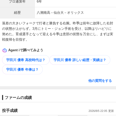
プロ通算年
6年
経歴
八潮南高－仙台大－オリックス
落差の大きいフォークで打者と勝負する右腕。昨季は前年に故障した右肘
の状態が上がらず。3月にトミー・ジョン手術を受け、以降はリハビリに
努めた。育成選手となって迎える今季は患部の状態を万全にし、まずは実
戦復帰を目指す。
Agent iで調べてみよう
宇田川 優希 高校時代は？
宇田川 優希 詳しい​経歴・​実績は？
宇田川 優希 年俸は？
他の質問をする
ファームの成績
投手成績
2026/8/5 22:05