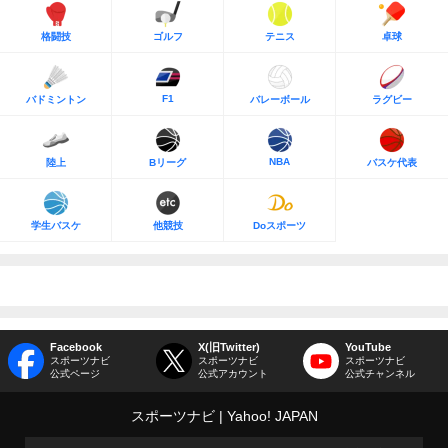
格闘技
ゴルフ
テニス
卓球
F1
バドミントン
バレーボール
ラグビー
NBA
陸上
Bリーグ
バスケ代表
学生バスケ
他競技
Doスポーツ
Facebook
X(旧Twitter)
YouTube
スポーツナビ
スポーツナビ
スポーツナビ
公式ページ
公式アカウント
公式チャンネル
スポーツナビ
Yahoo! JAPAN