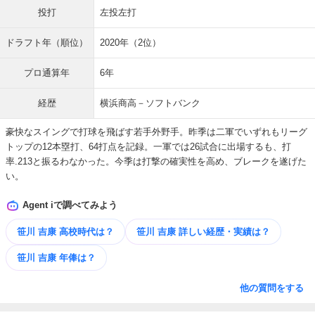
投打
左投左打
ドラフト年（順位）
2020年（2位）
プロ通算年
6年
経歴
横浜商高－ソフトバンク
豪快なスイングで打球を飛ばす若手外野手。昨季は二軍でいずれもリーグ
トップの12本塁打、64打点を記録。一軍では26試合に出場するも、打
率.213と振るわなかった。今季は打撃の確実性を高め、ブレークを遂げた
い。
Agent iで調べてみよう
笹川 吉康 高校時代は？
笹川 吉康 詳しい​経歴・​実績は？
笹川 吉康 年俸は？
他の質問をする