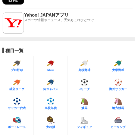
Yahoo! JAPANアプリ
スポーツ情報やニュース、天気もこれひとつで
種目一覧
MLB
プロ野球
高校野球
大学野球
独立リーグ
侍ジャパン
Jリーグ
海外サッカー
サッカー代表
高校年代
競馬
地方競馬
ボートレース
大相撲
フィギュア
カーリング