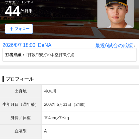
ササガワ ヨシヤス
44
外野手
フォロー
2026/8/7 18:00
DeNA
最近6試合の成績
打者成績
2打数
1安打
0本塁打
0打点
プロフィール
出身地
神奈川
生年月日（満年齢）
2002年5月31日（24歳）
身長／体重
194cm／96kg
血液型
A