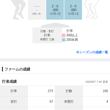
- - -
2 - 0
2 - 0
-
.000
.000
-
-
0
2
0
1
HR
K
HR
K
HR
K
打率
打数 - 安打
打率
.300以上
本塁打 三振
.200未満
今シーズンの成績一覧
ファームの成績
打者成績
2026/8/7 7:46
打率
.273
打数
245
安打
67
本塁打
4