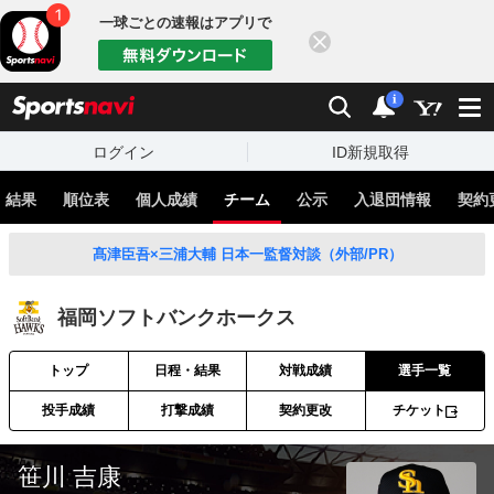
一球ごとの速報はアプリで
閉じる
sports
検索
通知
i
ログイン
ID新規取得
・結果
順位表
個人成績
チーム
公示
入退団情報
契約
髙津臣吾×三浦大輔 日本一監督対談（外部/PR）
福岡ソフトバンクホークス
トップ
日程・結果
対戦成績
選手一覧
投手成績
打撃成績
契約更改
チケット
笹川 吉康